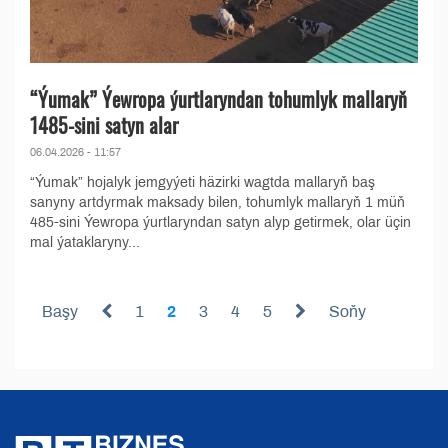
“Ýumak” Ýewropa ýurtlaryndan tohumlyk mallaryň
1485-sini satyn alar
06.04.2026 - 11:57
“Ýumak” hojalyk jemgyýeti häzirki wagtda mallaryň baş
sanyny artdyrmak maksady bilen, tohumlyk mallaryň 1 müň
485-sini Ýewropa ýurtlaryndan satyn alyp getirmek, olar üçin
mal ýataklaryny...
Başy
1
2
3
4
5
Soňy