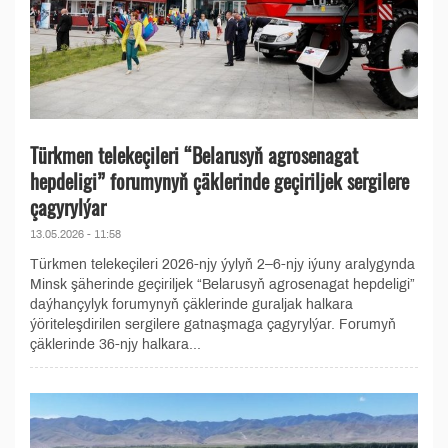
Türkmen telekeçileri “Belarusyň agrosenagat
hepdeligi” forumynyň çäklerinde geçiriljek sergilere
çagyrylýar
13.05.2026 - 11:58
Türkmen telekeçileri 2026-njy ýylyň 2–6-njy iýuny aralygynda
Minsk şäherinde geçiriljek “Belarusyň agrosenagat hepdeligi”
daýhançylyk forumynyň çäklerinde guraljak halkara
ýöriteleşdirilen sergilere gatnaşmaga çagyrylýar. Forumyň
çäklerinde 36-njy halkara...