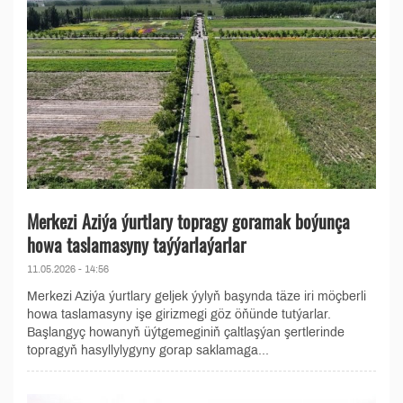
Merkezi Aziýa ýurtlary topragy goramak boýunça
howa taslamasyny taýýarlaýarlar
11.05.2026 - 14:56
Merkezi Aziýa ýurtlary geljek ýylyň başynda täze iri möçberli
howa taslamasyny işe girizmegi göz öňünde tutýarlar.
Başlangyç howanyň üýtgemeginiň çaltlaşýan şertlerinde
topragyň hasyllylygyny gorap saklamaga...