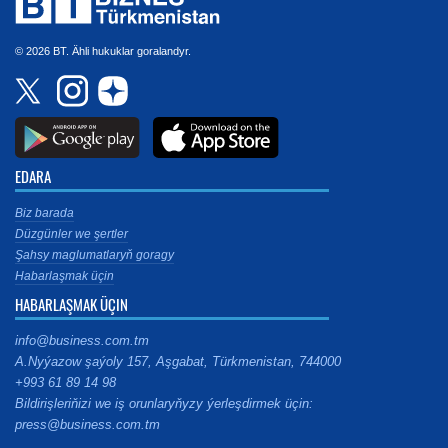
© 2026 BT. Ähli hukuklar goralandyr.
EDARA
Biz barada
Düzgünler we şertler
Şahsy maglumatlaryň goragy
Habarlaşmak üçin
HABARLAŞMAK ÜÇIN
info@business.com.tm
A.Nyýazow şaýoly 157, Aşgabat, Türkmenistan, 744000
+993 61 89 14 98
Bildirişleriňizi we iş orunlaryňyzy ýerleşdirmek üçin:
press@business.com.tm