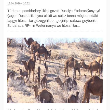
18.04.2026 - 10:32
Türkmen pomidorlary ilkinji gezek Russiýa Federasiýasynyň
Çeçen Respublikasyna eltildi we sekiz tonna möçberindäki
tapgyr fitosanitar gözegçilikden geçirilip, satuwa goýberildi.
Bu barada RF-niň Weterinariýa we fitosanitar...