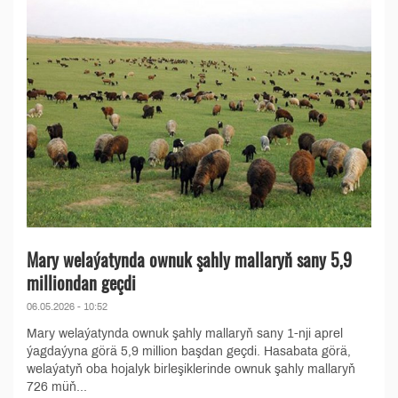
Mary welaýatynda ownuk şahly mallaryň sany 5,9
milliondan geçdi
06.05.2026 - 10:52
Mary welaýatynda ownuk şahly mallaryň sany 1-nji aprel
ýagdaýyna görä 5,9 million başdan geçdi. Hasabata görä,
welaýatyň oba hojalyk birleşiklerinde ownuk şahly mallaryň
726 müň...