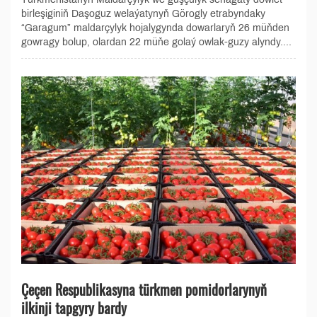
birleşiginiň Daşoguz welaýatynyň Görogly etrabyndaky
“Garagum” maldarçylyk hojalygynda dowarlaryň 26 müňden
gowragy bolup, olardan 22 müňe golaý owlak-guzy alyndy....
Çeçen Respublikasyna türkmen pomidorlarynyň
ilkinji tapgyry bardy