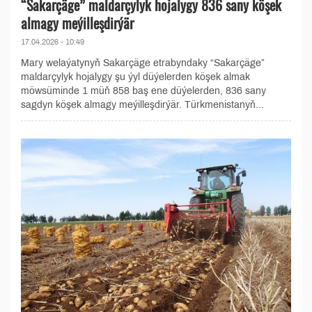
“Sakarçäge” maldarçylyk hojalygy 836 sany köşek
almagy meýilleşdirýär
17.04.2026 - 10:49
Mary welaýatynyň Sakarçäge etrabyndaky “Sakarçäge”
maldarçylyk hojalygy şu ýyl düýelerden köşek almak
möwsüminde 1 müň 858 baş ene düýelerden, 836 sany
sagdyn köşek almagy meýilleşdirýär. Türkmenistanyň...