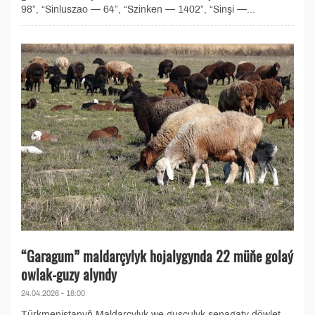
98”, “Sinluszao — 64”, “Szinken — 1402”, “Sinşi —...
“Garagum” maldarçylyk hojalygynda 22 müňe golaý
owlak-guzy alyndy
24.04.2026 - 18:00
Türkmenistanyň Maldarçylyk we guşçulyk senagaty döwlet