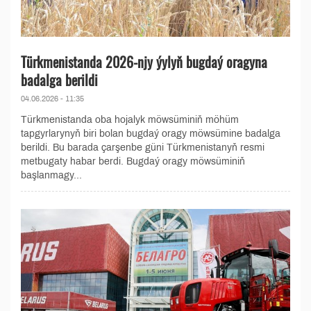
Türkmenistanda 2026-njy ýylyň bugdaý oragyna
badalga berildi
04.06.2026 - 11:35
Türkmenistanda oba hojalyk möwsüminiň möhüm
tapgyrlarynyň biri bolan bugdaý oragy möwsümine badalga
berildi. Bu barada çarşenbe güni Türkmenistanyň resmi
metbugaty habar berdi. Bugdaý oragy möwsüminiň
başlanmagy...