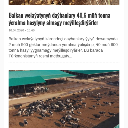
Balkan welaýatynyň daýhanlary 40,6 müň tonna
ýeralma hasylyny almagy meýilleşdirýärler
16.04.2026 - 13:46
Balkan welaýatynyň kärendeçi daýhanlary ýylyň dowamynda
2 müň 900 gektar meýdanda ýeralma ýetişdirip, 40 müň 600
tonna hasyl ýygnamagy meýilleşdirýärler. Bu barada
Türkmenistanyň resmi metbugaty...