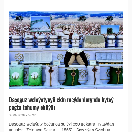
Daşoguz welaýatynyň ekin meýdanlarynda hytaý
pagta tohumy ekilýär
05.05.2026 - 14:22
Daşoguz welaýaty boýunça şu ýyl 650 gektara Hytaýdan
getirilen “Zolotaýa Selina — 1565”, “Sinsziýan Szinhua —