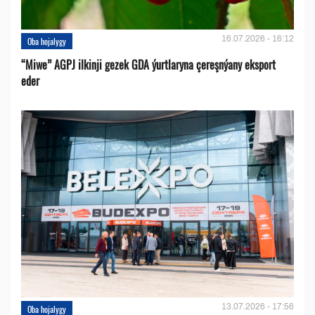
16.07.2026 - 16:12
Oba hojalygy
“Miwe” AGPJ ilkinji gezek GDA ýurtlaryna çereşnýany eksport
eder
13.07.2026 - 17:56
Oba hojalygy