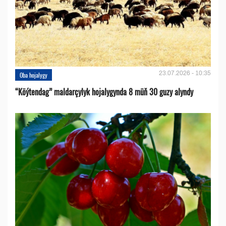
23.07.2026 - 10:35
Oba hojalygy
“Köýtendag” maldarçylyk hojalygynda 8 müň 30 guzy alyndy