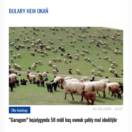
BULARY HEM OKAŇ
04.08.2026 - 12:07
Oba hojalygy
“Garagum” hojalygynda 58 müň baş ownuk şahly mal idedilýär