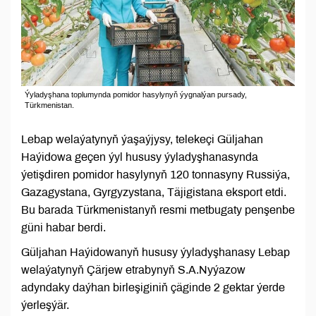
Ýyladyşhana toplumynda pomidor hasylynyň ýygnalýan pursady,
Türkmenistan.
Lebap welaýatynyň ýaşaýjysy, telekeçi Güljahan
Haýidowa geçen ýyl hususy ýyladyşhanasynda
ýetişdiren pomidor hasylynyň 120 tonnasyny Russiýa,
Gazagystana, Gyrgyzystana, Täjigistana eksport etdi.
Bu barada Türkmenistanyň resmi metbugaty penşenbe
güni habar berdi.
Güljahan Haýidowanyň hususy ýyladyşhanasy Lebap
welaýatynyň Çärjew etrabynyň S.A.Nyýazow
adyndaky daýhan birleşiginiň çäginde 2 gektar ýerde
ýerleşýär.