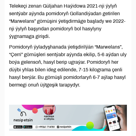
Telekeçi zenan Güljahan Haýidowa 2021-nji ýylyň
sentýabr aýynda pomidoryň Gollandiýadan getirilen
“Marwelans” görnüşini ýetişdirmäge başlady we 2022-
nji ýylyň başyndan pomidoryň bol hasylyny
ýygnamaga girişdi.
Pomidoryň ýyladyşhanada ýetişdirilýän “Marwelans”,
“Çerri” görnüşleri sentýabr aýynda ekilip, 5-6 aýdan uly
boýa gelensoň, hasyl berip ugraýar. Pomidoryň her
düýbi yhlas bilen ideg edilende, 7-15 kilograma çenli
hasyl berýär. Bu görnüşli pomidorlaryň 6-7 aýlap hasyl
bermegi onuň üýtgeşik tarapydyr.