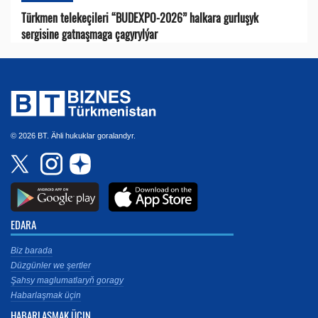
Türkmen telekeçileri “BUDEXPO-2026” halkara gurluşyk
sergisine gatnaşmaga çagyrylýar
© 2026 BT. Ähli hukuklar goralandyr.
EDARA
Biz barada
Düzgünler we şertler
Şahsy maglumatlaryň goragy
Habarlaşmak üçin
HABARLAŞMAK ÜÇIN