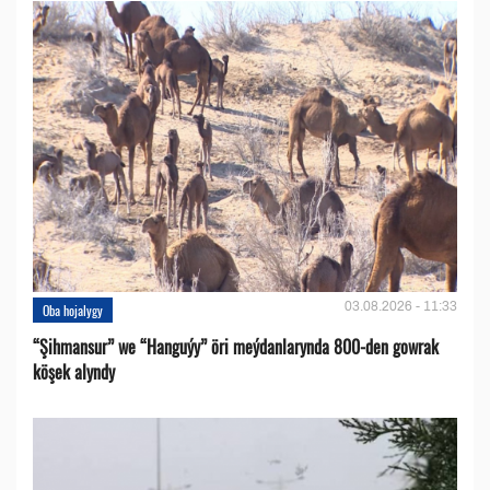
03.08.2026 - 11:33
Oba hojalygy
“Şihmansur” we “Hanguýy” öri meýdanlarynda 800-den gowrak
köşek alyndy