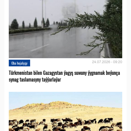
24.07.2026 - 09:20
Oba hojalygy
Türkmenistan bilen Gazagystan ýagyş suwuny ýygnamak boýunça
synag taslamasyny taýýarlaýar