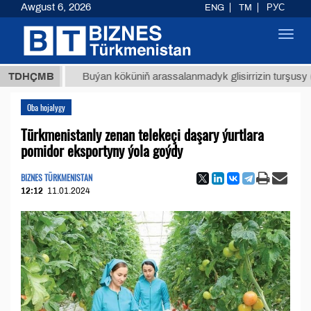
Awgust 6, 2026
ENG
TM
РУС
Toggl
navig
ТМТ
$1
TDHÇMB
Buýan köküniň arassalanmadyk glisirrizin turşusy (t.)
Oba hojalygy
Türkmenistanly zenan telekeçi daşary ýurtlara
pomidor eksportyny ýola goýdy
BIZNES TÜRKMENISTAN
12:12
11.01.2024