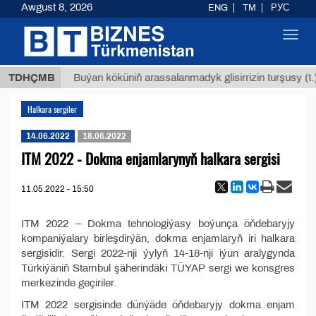
Awgust 8, 2026
ENG
TM
РУС
Toggl
navig
,8 ТМТ
TDHÇMB
Buýan köküniň arassalanmadyk glisirrizin turşusy (t.)
Halkara sergiler
14.06.2022
18.06.2022
ITM 2022 - Dokma enjamlarynyň halkara sergisi
11.05.2022 - 15:50
ITM 2022 – Dokma tehnologiýasy boýunça öňdebaryjy
kompaniýalary birleşdirýän, dokma enjamlaryň iri halkara
sergisidir. Sergi 2022-nji ýylyň 14-18-nji iýun aralygynda
Türkiýäniň Stambul şäherindäki TÜYAP sergi we konsgres
merkezinde geçiriler.
ITM 2022 sergisinde dünýäde öňdebaryjy dokma enjam