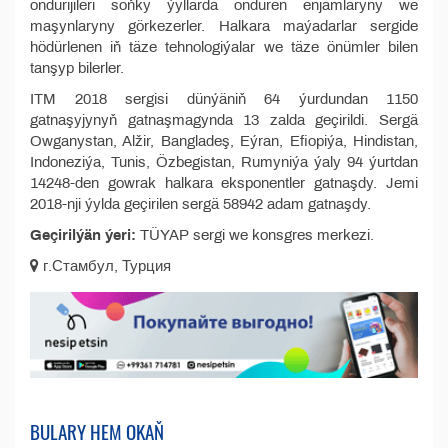
öndürijileri soňky ýyllarda öndüren enjamlaryny we
maşynlaryny görkezerler. Halkara maýadarlar sergide
hödürlenen iň täze tehnologiýalar we täze önümler bilen
tanşyp bilerler.
ITM 2018 sergisi dünýäniň 64 ýurdundan 1150
gatnaşyjynyň gatnaşmagynda 13 zalda geçirildi. Sergä
Owganystan, Alžir, Bangladeş, Eýran, Efiopiýa, Hindistan,
Indoneziýa, Tunis, Özbegistan, Rumyniýa ýaly 94 ýurtdan
14248-den gowrak halkara eksponentler gatnaşdy. Jemi
2018-nji ýylda geçirilen sergä 58942 adam gatnaşdy.
Geçirilýän ýeri:
TÜYAP sergi we konsgres merkezi.
г.Стамбул, Турция
BULARY HEM OKAŇ