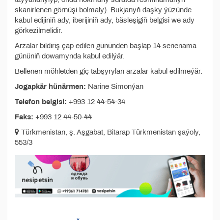
skanirlenen görnüşi bolmaly). Bukjanyň daşky ýüzünde
kabul edijiniň ady, iberijiniň ady, bäsleşigiň belgisi we ady
görkezilmelidir.
Arzalar bildiriş çap edilen gününden başlap 14 senenama
gününiň dowamynda kabul edilýär.
Bellenen möhletden giç tabşyrylan arzalar kabul edilmeýär.
Jogapkär hünärmen:
Narine Simonýan
Telefon belgisi:
+993 12 44-54-34
Faks:
+993 12 44-50-44
Türkmenistan, ş. Aşgabat, Bitarap Türkmenistan şaýoly,
553/3