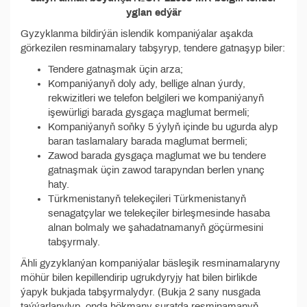
yglan edýär
Gyzyklanma bildirýän islendik kompaniýalar aşakda
görkezilen resminamalary tabşyryp, tendere gatnaşyp biler:
Tendere gatnaşmak üçin arza;
Kompaniýanyň doly ady, bellige alnan ýurdy,
rekwizitleri we telefon belgileri we kompaniýanyň
işewürligi barada gysgaça maglumat bermeli;
Kompaniýanyň soňky 5 ýylyň içinde bu ugurda alyp
baran taslamalary barada maglumat bermeli;
Zawod barada gysgaça maglumat we bu tendere
gatnaşmak üçin zawod tarapyndan berlen ynanç
haty.
Türkmenistanyň telekeçileri Türkmenistanyň
senagatçylar we telekeçiler birleşmesinde hasaba
alnan bolmaly we şahadatnamanyň göçürmesini
tabşyrmaly.
Ähli gyzyklanýan kompaniýalar bäsleşik resminamalaryny
möhür bilen kepillendirip ugrukdyryjy hat bilen birlikde
ýapyk bukjada tabşyrmalydyr. (Bukja 2 sany nusgada
taýýarlanylyp, onda hökmany suratda resminamanyň