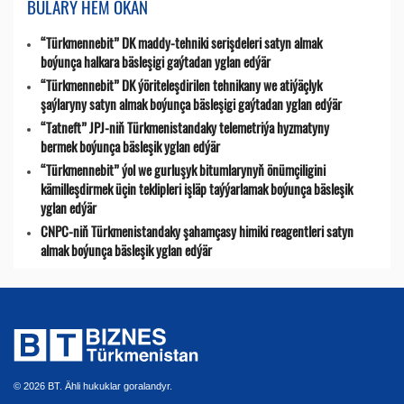
BULARY HEM OKAŇ
“Türkmennebit” DK maddy-tehniki serişdeleri satyn almak
boýunça halkara bäsleşigi gaýtadan yglan edýär
“Türkmennebit” DK ýöriteleşdirilen tehnikany we atiýäçlyk
şaýlaryny satyn almak boýunça bäsleşigi gaýtadan yglan edýär
“Tatneft” JPJ-niň Türkmenistandaky telemetriýa hyzmatyny
bermek boýunça bäsleşik yglan edýär
“Türkmennebit” ýol we gurluşyk bitumlarynyň önümçiligini
kämilleşdirmek üçin teklipleri işläp taýýarlamak boýunça bäsleşik
yglan edýär
CNPC-niň Türkmenistandaky şahamçasy himiki reagentleri satyn
almak boýunça bäsleşik yglan edýär
© 2026 BT. Ähli hukuklar goralandyr.