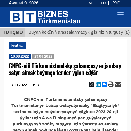
Awgust 9, 2026
ENG
TM
РУС
Toggl
navig
8 ТМТ
TDHÇMB
Buýan köküniň arassalanmadyk glisirrizin turşusy (t.)
Nebit-gaz
16.08.2022
29.08.2022
CNPC-niň Türkmenistandaky şahamçasy enjamlary
satyn almak boýunça tender yglan edýär
16.08.2022 - 10:16
CNPC-niň Türkmenistandaky şahamçasy
Türkmenistanyň Lebap welaýatyndaky “Bagtyýarlyk”
şertnamalaýyn meýdançasynyň çäginde 2023-24-nji
ýyllar üçin A we B blogunyň gaz guýylarynyň
gurluşygynyň soňky tapgyry üçin ýerasty enjamlary
satyn almak boýunça №CIT-22003-MR belgili tender