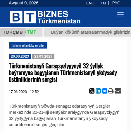
Awgust 9, 2026
ENG
TM
РУС
Toggl
navig
37,8 ТМТ
1 (kg.)
TDHÇMB
Buýan köküniň arassalanmadyk glisirrizin t
Türkmenistandaky sergiler
20.09.2023
21.09.2023
Türkmenistanyň Garaşsyzlygynyň 32 ýyllyk
baýramyna bagyşlanan Türkmenistanyň ykdysady
üstünlikleriniň sergisi
17.04.2023 - 12:52
Türkmenistanyň Söwda-senagat edarasynyň Sergiler
merkezinde 20-21-nji sentýabr aralygynda Garaşsyzlygyň
32 ýyllygyna bagyşlanan Türkmenistanyň ykdysady
üstünlikleriniň sergisi geçiriler.