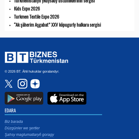
Türkmenistanyň ykdysady üstünlikleriniň sergisi
Kids Expo 2026
Turkmen Textile Expo 2026
“Ak şäherim Aşgabat” XXV köpugurly halkara sergisi
© 2026 BT. Ähli hukuklar goralandyr.
EDARA
Biz barada
Düzgünler we şertler
Şahsy maglumatlaryň goragy