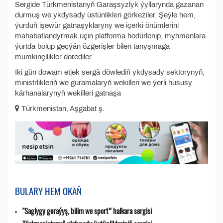
Sergide Türkmenistanyň Garaşsyzlyk ýyllarynda gazanan
durmuş we ykdysady üstünlikleri görkeziler. Şeýle hem,
ýurduň işewür gatnaşyklaryny we içerki önümlerini
mahabatlandyrmak üçin platforma hödürlenip, myhmanlara
ýurtda bolup geçýän özgerişler bilen tanyşmaga
mümkinçilikler dörediler.
Iki gün dowam etjek sergä döwlediň ykdysady sektorynyň,
ministrlikleriň we guramalaryň wekilleri we ýerli hususy
kärhanalarynyň wekilleri gatnaşa
Türkmenistan, Aşgabat ş.
BULARY HEM OKAŇ
"Saglygy goraýyş, bilim we sport” halkara sergisi