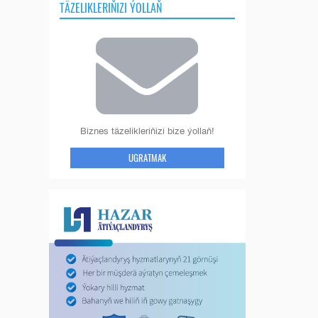
TÄZELIKLERIŇIZI ÝOLLAŇ
Biznes täzelikleriňizi bize ýollaň!
UGRATMAK