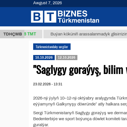
Awgust 7, 2026
37,8 ТМТ
g.)
TDHÇMB
Buýan köküniň arassalanmadyk glisirrizin turşu
Türkmenistandaky sergiler
10.10.2026
12.10.2026
"Saglygy goraýyş, bilim 
23.02.2026 - 13:31
2026-nji ýylyň 10–12-nji oktýabry aralygynda Türk
eýýamynyň Galkynyşy döwründe” atly halkara sergi 
Sergi Türkmenistanyň Saglygy goraýyş we derman s
Bedenterbiýe we sport boýunça döwlet komiteti 
guralýar.