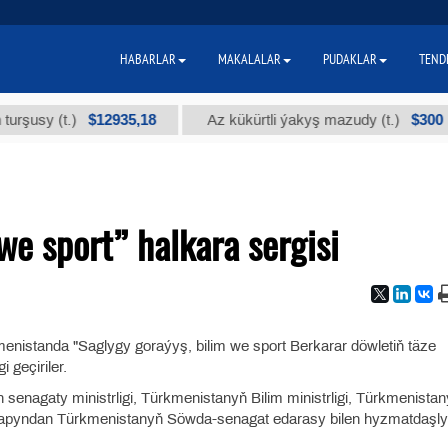
HABARLAR
MAKALALAR
PUDAKLAR
TEND
$12935,18
$300
sy (t.)
Az kükürtli ýakyş mazudy (t.)
we sport” halkara sergisi
menistanda "Saglygy goraýyş, bilim we sport Berkarar döwletiň täze
geçiriler.
enagaty ministrligi, Türkmenistanyň Bilim ministrligi, Türkmenista
tarapyndan Türkmenistanyň Söwda-senagat edarasy bilen hyzmatdaşl