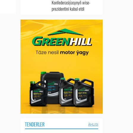
Konfederasiýasynyň wise-
prezidentini kabul etdi
TENDERLER
ÄHLISI