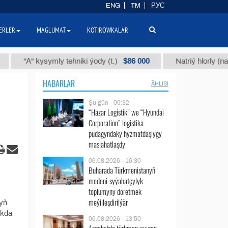
ENG
TM
РУС
ERLER
MAGLUMAT
KOTIROWKALAR
$86 000
"А" kysymly tehniki ýody (t.)
Natriý hlorly (nahar d
HABARLAR
ÄHLISI
Şu gün - 09:32
“Hazar Logistik” we “Hyundai
Corporation” logistika
pudagyndaky hyzmatdaşlygy
maslahatlaşdy
06.08.2026 - 16:30
Buharada Türkmenistanyň
medeni-syýahatçylyk
toplumyny döretmek
meýilleşdirilýär
nyň
ykda
06.08.2026 - 13:50