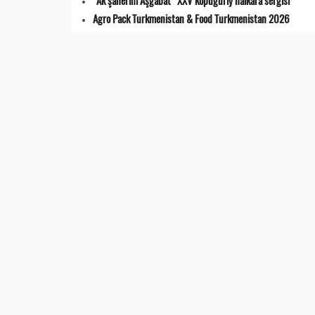
“Ak şäherim Aşgabat” XXV köpugurly halkara sergisi
Agro Pack Turkmenistan & Food Turkmenistan 2026