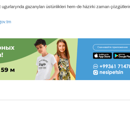
 ugurlarynda gazanylan üstünlikleri hem-de häzirki zaman çözgütleri
gov.tm