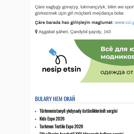
Çäre saglygy goraýyş, lukmançylyk, bilim we sport
görkezmek üçin giň möçberli meýdança bolar.
Çäre barada has giňişleýin maglumat:
www.cci.
Aşgabat şäheri, Çandybil şaýoly, 143
BULARY HEM OKAŇ
Türkmenistanyň ykdysady üstünlikleriniň sergisi
Kids Expo 2026
Turkmen Textile Expo 2026