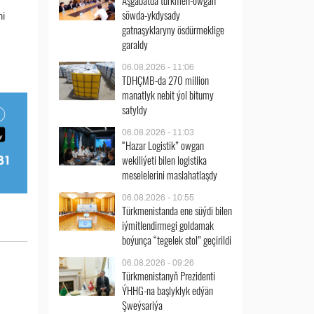
Aşgabatda türkmen-owgan
söwda-ykdysady
ni
gatnaşyklaryny ösdürmeklige
garaldy
06.08.2026 - 11:06
TDHÇMB-da 270 million
manatlyk nebit ýol bitumy
satyldy
06.08.2026 - 11:03
“Hazar Logistik” owgan
wekiliýeti bilen logistika
meselelerini maslahatlaşdy
06.08.2026 - 10:55
Türkmenistanda ene süýdi bilen
iýmitlendirmegi goldamak
boýunça “tegelek stol” geçirildi
06.08.2026 - 09:26
Türkmenistanyň Prezidenti
ÝHHG-na başlyklyk edýän
Şweýsariýa