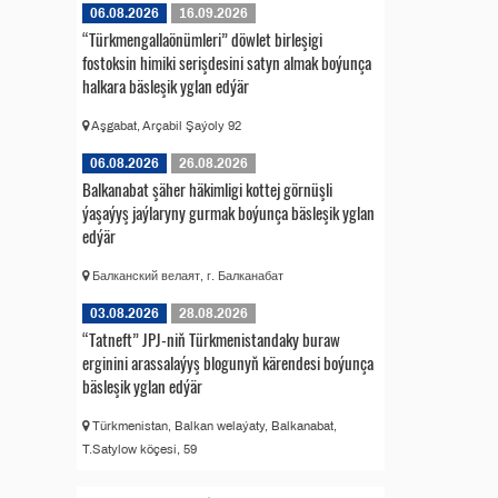
06.08.2026
16.09.2026
“Türkmengallaönümleri” döwlet birleşigi
fostoksin himiki serişdesini satyn almak boýunça
halkara bäsleşik yglan edýär
Aşgabat, Arçabil Şaýoly 92
06.08.2026
26.08.2026
Balkanabat şäher häkimligi kottej görnüşli
ýaşaýyş jaýlaryny gurmak boýunça bäsleşik yglan
edýär
Балканский велаят, г. Балканабат
03.08.2026
28.08.2026
“Tatneft” JPJ-niň Türkmenistandaky buraw
erginini arassalaýyş blogunyň kärendesi boýunça
bäsleşik yglan edýär
Türkmenistan, Balkan welaýaty, Balkanabat,
T.Satylow köçesi, 59