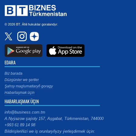
© 2026 BT. Ähli hukuklar goralandyr.
EDARA
Biz barada
Düzgünler we şertler
Şahsy maglumatlaryň goragy
Habarlaşmak üçin
HABARLAŞMAK ÜÇIN
info@business.com.tm
A.Nyýazow şaýoly 157, Aşgabat, Türkmenistan, 744000
+993 61 89 14 98
Bildirişleriňizi we iş orunlaryňyzy ýerleşdirmek üçin: