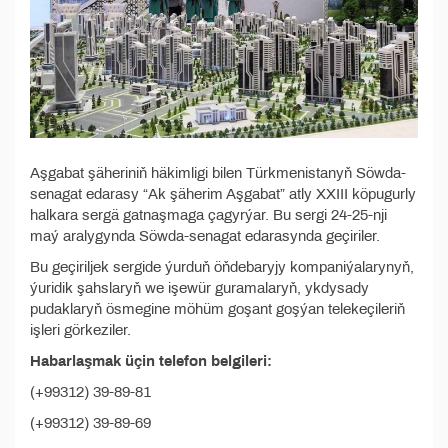
Aşgabat şäheriniň häkimligi bilen Türkmenistanyň Söwda-
senagat edarasy “Ak şäherim Aşgabat” atly XXIII köpugurly
halkara sergä gatnaşmaga çagyrýar. Bu sergi 24-25-nji
maý aralygynda Söwda-senagat edarasynda geçiriler.
Bu geçiriljek sergide ýurduň öňdebaryjy kompaniýalarynyň,
ýuridik şahslaryň we işewür guramalaryň, ykdysady
pudaklaryň ösmegine möhüm goşant goşýan telekeçileriň
işleri görkeziler.
Habarlaşmak üçin telefon belgileri:
(+99312) 39-89-81
(+99312) 39-89-69