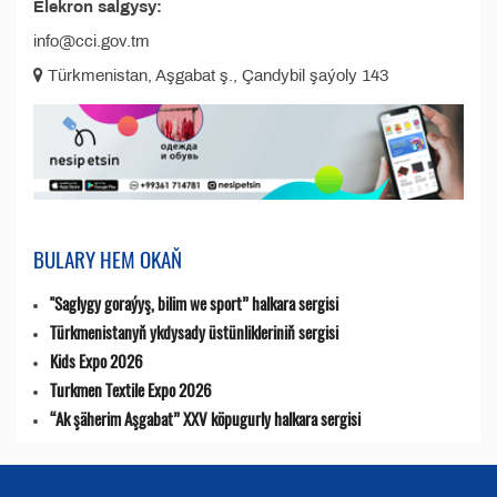
Elekron salgysy:
info@cci.gov.tm
Türkmenistan, Aşgabat ş., Çandybil şaýoly 143
BULARY HEM OKAŇ
"Saglygy goraýyş, bilim we sport” halkara sergisi
Türkmenistanyň ykdysady üstünlikleriniň sergisi
Kids Expo 2026
Turkmen Textile Expo 2026
“Ak şäherim Aşgabat” XXV köpugurly halkara sergisi