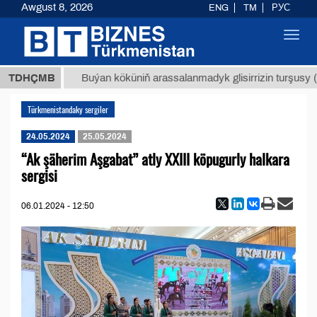
Awgust 8, 2026
ENG
TM
РУС
Toggl
navig
7,8 ТМТ
TDHÇMB
Buýan köküniň arassalanmadyk glisirrizin turşusy (t.
Türkmenistandaky sergiler
24.05.2024
25.05.2024
“Ak şäherim Aşgabat” atly XXIII köpugurly halkara
sergisi
06.01.2024 - 12:50