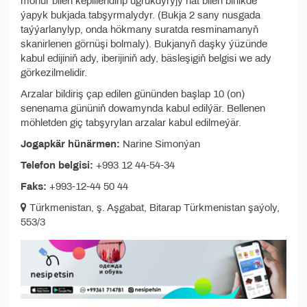
möhür bilen kepillendirip ugrukdyryjy hat bilen birlikde
ýapyk bukjada tabşyrmalydyr. (Bukja 2 sany nusgada
taýýarlanylyp, onda hökmany suratda resminamanyň
skanirlenen görnüşi bolmaly). Bukjanyň daşky ýüzünde
kabul edijiniň ady, iberijiniň ady, bäsleşigiň belgisi we ady
görkezilmelidir.
Arzalar bildiriş çap edilen gününden başlap 10 (on)
senenama gününiň dowamynda kabul edilýär. Bellenen
möhletden giç tabşyrylan arzalar kabul edilmeýär.
Jogapkär hünärmen:
Narine Simonýan
Telefon belgisi:
+993 12 44-54-34
Faks:
+993-12-44 50 44
Türkmenistan, ş. Aşgabat, Bitarap Türkmenistan şaýoly,
553/3