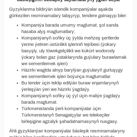
Gyzyklanma bildirýän islendik kompaniýalar aşakda
görkezilen resminamalary tabşyryp, tendere gatnaşyp biler:
Kompaniýa barada umumy maglumat, şol sanda
hasaba alyş maglumatlary;
Kompaniýanyň soňky üç ýylda meňzeş şertlerde
ýerine ýetiren üstünlikli işleriniň tejribesi (ýokary
basyşly, uly töwekgelçilikli we kükürt wodorody
ýokary bolan gaz ýataklarynda guýulary burawlamak
we sementlemek işleri)
Häzirki wagtda alnyp barylýan guýularyň gurluşygy
we sementlemek işleri boýunça maglumatlar.
Bu tender üçin teklip edilýän buraw enjamlarynyň
ýerleşýän ýeri we häzirki ýagdaýy.
Kompaniýanyň soňky üç ýyl üçin maliýe ýagdaýy
barada maglumat.
Türkmenistanda ýerli kompaniýalar üçin
Türkmenistanyň Senagatçylar we telekeçiler
birleşigine agzalyk şahadatnamasynyň nusgasy.
Ähli gyzyklanýan kompaniýalar bäsleşik resminamalaryny