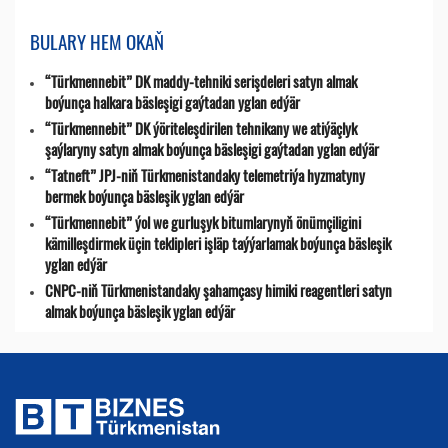
BULARY HEM OKAŇ
“Türkmennebit” DK maddy-tehniki serişdeleri satyn almak
boýunça halkara bäsleşigi gaýtadan yglan edýär
“Türkmennebit” DK ýöriteleşdirilen tehnikany we atiýäçlyk
şaýlaryny satyn almak boýunça bäsleşigi gaýtadan yglan edýär
“Tatneft” JPJ-niň Türkmenistandaky telemetriýa hyzmatyny
bermek boýunça bäsleşik yglan edýär
“Türkmennebit” ýol we gurluşyk bitumlarynyň önümçiligini
kämilleşdirmek üçin teklipleri işläp taýýarlamak boýunça bäsleşik
yglan edýär
CNPC-niň Türkmenistandaky şahamçasy himiki reagentleri satyn
almak boýunça bäsleşik yglan edýär