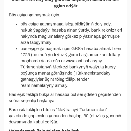
yglan edýär
Bäsleşige gatnaşmak üçin:
bäsleşige gatnaşmaga isleg bildirýäniň doly ady,
hukuk ýagdaýy, hasaba alnan ýurdy, bank rekwizitleri
hakynda maglumatlary görkezip ýazmaça görnüşde
arza tabşyrmaly;
bäsleşige gatnaşmak üçin GBS-i hasaba almak bilen
1725 (bir müň ýedi ýüz ýigrimi bäş) amerikan dollary
möçberde ýa-da oňa ekwiwalent bahasyny
Türkmenistanyň Merkezi bankynyň walýuta kursy
boýunça manat görnüşinde (Türkmenistandaky
gatnaşyjylar üçin) töleg töläp, tender
resminamalaryny almaly.
Bäsleşik teklipli bukjalar hasaba pul serişdeleri geçirilenden
soňra seljerilip başlanýar.
Bäsleşik teklipleri bildiriş “Neýtralnyý Turkmenistan”
gazetinde çap edilen gününden başlap, 30 (otuz) iş gününiň
dowamynda kabul edilýär.