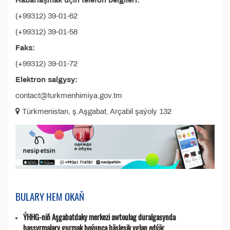
Habarlaşmak üçin telefon belgileri:
(+99312) 39-01-62
(+99312) 39-01-58
Faks:
(+99312) 39-01-72
Elektron salgysy:
contact@turkmenhimiya.gov.tm
Türkmenistan, ş.Aşgabat, Arçabil şaýoly 132
BULARY HEM OKAŇ
ÝHHG-niň Aşgabatdaky merkezi awtoulag duralgasynda
bassyrmalary gurmak boýunça bäsleşik yglan edýär