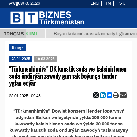
Awgust 8, 2026
ENG
TM
РУС
Toggl
navig
37,8 ТМТ
1 (kg.)
TDHÇMB
Buýan köküniň arassalanmadyk glisirrizin tu
Gurluşyk
28.01.2025
10.03.2025
"Türkmenhimiýa" DK kaustik soda we kalsinirlenen
soda öndürýän zawody gurmak boýunça tender
yglan edýär
28.01.2025 - 09:46
“Türkmenhimiýa” Döwlet konserni tender toparynyň
adyndan Balkan welaýatynda ýylda 100 000 tonna
kuwwatly kalsinirlenen soda we ýylda 30 000 tonna
kuwwatly kaustik soda öndürýän zawodyň taslamasyny
düzmek we ony doly gurmak boýunça halkara tender