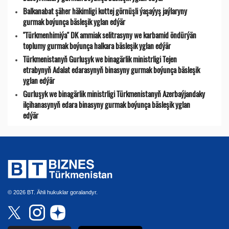
Balkanabat şäher häkimligi kottej görnüşli ýaşaýyş jaýlaryny
gurmak boýunça bäsleşik yglan edýär
"Türkmenhimiýa" DK ammiak selitrasyny we karbamid öndürýän
toplumy gurmak boýunça halkara bäsleşik yglan edýär
Türkmenistanyň Gurluşyk we binagärlik ministrligi Tejen
etrabynyň Adalat edarasynyň binasyny gurmak boýunça bäsleşik
yglan edýär
Gurluşyk we binagärlik ministrligi Türkmenistanyň Azerbaýjandaky
ilçihanasynyň edara binasyny gurmak boýunça bäsleşik yglan
edýär
© 2026 BT. Ähli hukuklar goralandyr.