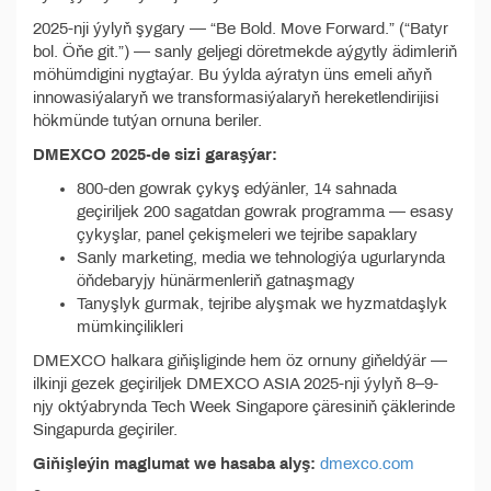
2025-nji ýylyň şygary — “Be Bold. Move Forward.” (“Batyr
bol. Öňe git.”) — sanly geljegi döretmekde aýgytly ädimleriň
möhümdigini nygtaýar. Bu ýylda aýratyn üns emeli aňyň
innowasiýalaryň we transformasiýalaryň hereketlendirijisi
hökmünde tutýan ornuna beriler.
DMEXCO 2025-de sizi garaşýar:
800-den gowrak çykyş edýänler, 14 sahnada
geçiriljek 200 sagatdan gowrak programma — esasy
çykyşlar, panel çekişmeleri we tejribe sapaklary
Sanly marketing, media we tehnologiýa ugurlarynda
öňdebaryjy hünärmenleriň gatnaşmagy
Tanyşlyk gurmak, tejribe alyşmak we hyzmatdaşlyk
mümkinçilikleri
DMEXCO halkara giňişliginde hem öz ornuny giňeldýär —
ilkinji gezek geçiriljek DMEXCO ASIA 2025-nji ýylyň 8–9-
njy oktýabrynda Tech Week Singapore çäresiniň çäklerinde
Singapurda geçiriler.
Giňişleýin maglumat we hasaba alyş:
dmexco.com