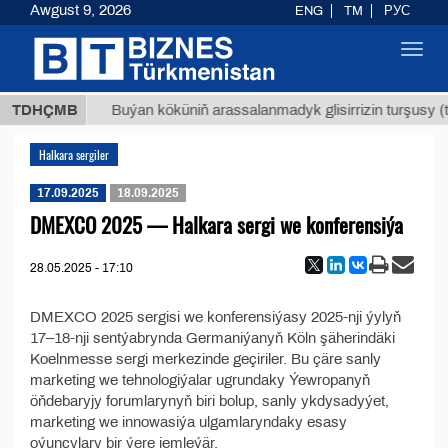
Awgust 9, 2026
ENG
TM
РУС
Toggl
navig
7,8 ТМТ
TDHÇMB
Buýan köküniň arassalanmadyk glisirrizin turşusy (t.
Halkara sergiler
17.09.2025
18.09.2025
DMEXCO 2025 — Halkara sergi we konferensiýa
28.05.2025 - 17:10
DMEXCO 2025 sergisi we konferensiýasy 2025-nji ýylyň
17–18-nji sentýabrynda Germaniýanyň Köln şäherindäki
Koelnmesse sergi merkezinde geçiriler. Bu çäre sanly
marketing we tehnologiýalar ugrundaky Ýewropanyň
öňdebaryjy forumlarynyň biri bolup, sanly ykdysadyýet,
marketing we innowasiýa ulgamlaryndaky esasy
oýunçylary bir ýere jemleýär.