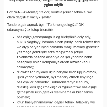
yglan edýär
Lot №4
– Awtoulag, traktor, ýöriteleşdirilen tehnika, we
olara degişli ätiýaçlyk şaýlar
Tendere gatnaşmak üçin “Türkmengeologiýa” DK
edarasyna ýüz tutup bilersiňiz:
bäsleşige gatnaşmaga isleg bildirýäniň doly ady,
hukuk ýagdaýy, hasaba alnan ýurdy, bank rekwizitleri
we alyp barýan işleri hakynda maglumatlary görkezip
ýazmaça görnüşde arza tabşyrmaly (ofşor
zolaklarda hasaba alnan ýa-da şol ýerlerde bank
hasaplary bolan kompaniýalardan arzalar kabul
edilmeýär);
"Döwlet zerurlyklary üçin harytlar bilen üpjün etmek,
işleri ýerine ýetirmek, hyzmatlary etmek boýunça
bäsleşikler hakynda" Türkmenistanyň Kanuny,
"Bäsleşikleri geçirmekligiň düzgünleri" we bäsleşige
gatnaşmak üçin gerekli resminamalar bilen tanyş
bolmaly;
lotuň häsiýetnamasyny, degişli tehniki talaplary we