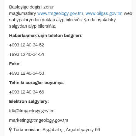
Bäsleşige degişli zerur
maglumatlary
www.tmgeology.gov.tm
,
www.oilgas.gov.tm
web
sahypalaryndan ýükläp alyp bilersiňiz ýa-da aşakdaky
salgydan alyp bilersiňiz.
Habarlaşmak üçin telefon belgileri:
+993 12 40-34-52
+993 12 40-34-54
Faks:
+993 12 40-34-53
Tehniki soraglar boýunça:
+993 12 40-34-66
Elektron salgylary:
tdk@tmgeology.gov.tm
marketing@tmgeology.gov.tm
Türkmenistan, Aşgabat ş., Arçabil şaýoly 56