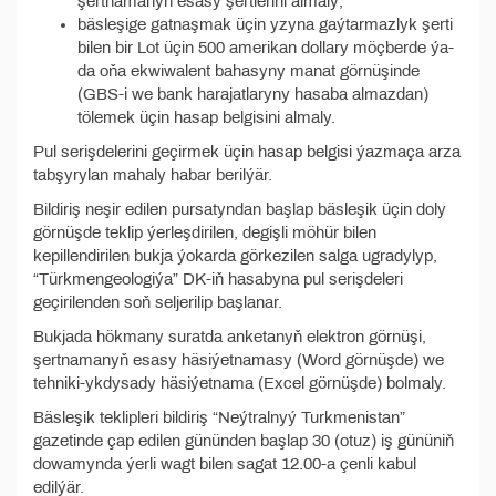
şertnamanyň esasy şertlerini almaly;
bäsleşige gatnaşmak üçin yzyna gaýtarmazlyk şerti
bilen bir Lot üçin 500 amerikan dollary möçberde ýa-
da oňa ekwiwalent bahasyny manat görnüşinde
(GBS-i we bank harajatlaryny hasaba almazdan)
tölemek üçin hasap belgisini almaly.
Pul serişdelerini geçirmek üçin hasap belgisi ýazmaça arza
tabşyrylan mahaly habar berilýär.
Bildiriş neşir edilen pursatyndan başlap bäsleşik üçin doly
görnüşde teklip ýerleşdirilen, degişli möhür bilen
kepillendirilen bukja ýokarda görkezilen salga ugradylyp,
“Türkmengeologiýa” DK-iň hasabyna pul serişdeleri
geçirilenden soň seljerilip başlanar.
Bukjada hökmany suratda anketanyň elektron görnüşi,
şertnamanyň esasy häsiýetnamasy (Word görnüşde) we
tehniki-ykdysady häsiýetnama (Excel görnüşde) bolmaly.
Bäsleşik teklipleri bildiriş “Neýtralnyý Turkmenistan”
gazetinde çap edilen gününden başlap 30 (otuz) iş gününiň
dowamynda ýerli wagt bilen sagat 12.00-a çenli kabul
edilýär.