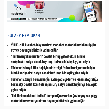
BULARY HEM OKAŇ
ÝHHG-niň Aşgabatdaky merkezi mahabat materiallary bilen üpjün
etmek boýunça bäsleşik yglan edýär
“Türkmengallaönümleri” döwlet birleşigi fostoksin himiki
serişdesini satyn almak boýunça halkara bäsleşik yglan edýär
Türkmenistanyň Oba hojalyk ministrligi ösümlikleri goramak üçin
himiki serişdeleri satyn almak boýunça bäsleşik yglan edýär
Türkmenistanyň Telewideniýe, radio­gepleşikler we kinematografiýa
baradaky döwlet komiteti enjamlary satyn almak boýunça bäsleşik
yglan edýär
"Eni Türkmenistan Limited" kompaniýasy motor ýaglaryny we çalgy
materiallaryny satyn almak boýunça bäsleşik yglan edýär