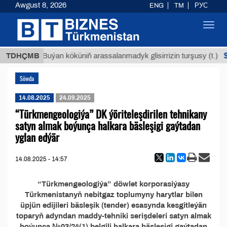
Awgust 8, 2026
ENG
TM
РУС
Toggl
navig
ТМТ
$1
TDHÇMB
Buýan köküniň arassalanmadyk glisirrizin turşusy (t.)
Söwda
14.08.2025
24.09.2025
“Türkmengeologiýa” DK ýöriteleşdirilen tehnikany
satyn almak boýunça halkara bäsleşigi gaýtadan
yglan edýär
14.08.2025 - 14:57
“Türkmengeologiýa” döwlet korporasiýasy
Türkmenistanyň nebitgaz toplumyny harytlar bilen
üpjün edijileri bäsleşik (tender) esasynda kesgitleýän
toparyň adyndan maddy-tehniki serişdeleri satyn almak
boýunça №03/24(1) belgili halkara bäsleşigi gaýtadan