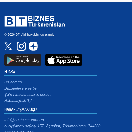
© 2026 BT. Ähli hukuklar goralandyr.
EDARA
Biz barada
Düzgünler we şertler
Şahsy maglumatlaryň goragy
Habarlaşmak üçin
HABARLAŞMAK ÜÇIN
info@business.com.tm
A.Nyýazow şaýoly 157, Aşgabat, Türkmenistan, 744000