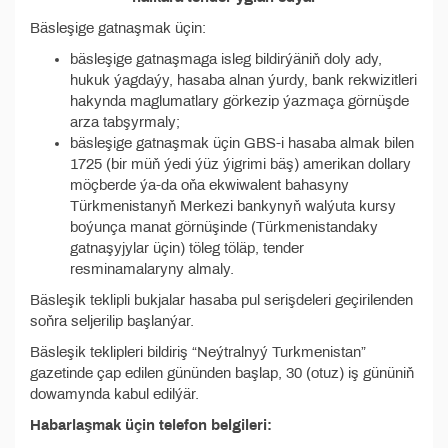
Bäsleşige gatnaşmak üçin:
bäsleşige gatnaşmaga isleg bildirýäniň doly ady,
hukuk ýagdaýy, hasaba alnan ýurdy, bank rekwizitleri
hakynda maglumatlary görkezip ýazmaça görnüşde
arza tabşyrmaly;
bäsleşige gatnaşmak üçin GBS-i hasaba almak bilen
1725 (bir müň ýedi ýüz ýigrimi bäş) amerikan dollary
möçberde ýa-da oňa ekwiwalent bahasyny
Türkmenistanyň Merkezi bankynyň walýuta kursy
boýunça manat görnüşinde (Türkmenistandaky
gatnaşyjylar üçin) töleg töläp, tender
resminamalaryny almaly.
Bäsleşik teklipli bukjalar hasaba pul serişdeleri geçirilenden
soňra seljerilip başlanýar.
Bäsleşik teklipleri bildiriş “Neýtralnyý Turkmenistan”
gazetinde çap edilen gününden başlap, 30 (otuz) iş gününiň
dowamynda kabul edilýär.
Habarlaşmak üçin telefon belgileri: