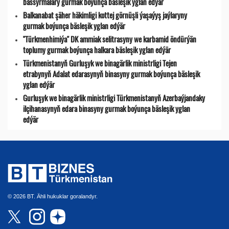
bassyrmalary gurmak boýunça bäsleşik yglan edýär
Balkanabat şäher häkimligi kottej görnüşli ýaşaýyş jaýlaryny
gurmak boýunça bäsleşik yglan edýär
"Türkmenhimiýa" DK ammiak selitrasyny we karbamid öndürýän
toplumy gurmak boýunça halkara bäsleşik yglan edýär
Türkmenistanyň Gurluşyk we binagärlik ministrligi Tejen
etrabynyň Adalat edarasynyň binasyny gurmak boýunça bäsleşik
yglan edýär
Gurluşyk we binagärlik ministrligi Türkmenistanyň Azerbaýjandaky
ilçihanasynyň edara binasyny gurmak boýunça bäsleşik yglan
edýär
© 2026 BT. Ähli hukuklar goralandyr.