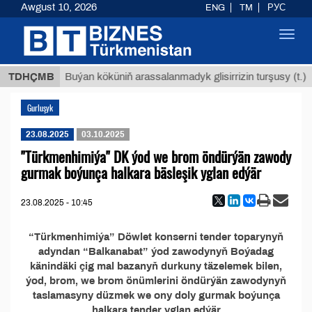
Awgust 10, 2026
ENG
TM
РУС
Toggl
navig
 ТМТ
$
TDHÇMB
Buýan köküniň arassalanmadyk glisirrizin turşusy (t.)
Gurluşyk
23.08.2025
03.10.2025
"Türkmenhimiýa" DK ýod we brom öndürýän zawody
gurmak boýunça halkara bäsleşik yglan edýär
23.08.2025 - 10:45
“Türkmenhimiýa” Döwlet konserni tender toparynyň
adyndan “Balkanabat” ýod zawodynyň Boýadag
känindäki çig mal bazanyň durkuny täzelemek bilen,
ýod, brom, we brom önümlerini öndürýän zawodynyň
taslamasyny düzmek we ony doly gurmak boýunça
halkara tender yglan edýär