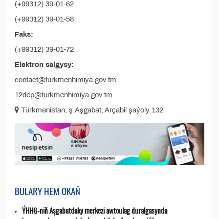
(+99312) 39-01-62
(+99312) 39-01-58
Faks:
(+99312) 39-01-72
Elektron salgysy:
contact@turkmenhimiya.gov.tm
12dep@turkmenhimiya.gov.tm
Türkmenistan, ş.Aşgabat, Arçabil şaýoly 132
BULARY HEM OKAŇ
ÝHHG-niň Aşgabatdaky merkezi awtoulag duralgasynda