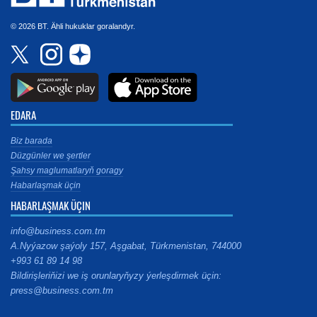
© 2026 BT. Ähli hukuklar goralandyr.
EDARA
Biz barada
Düzgünler we şertler
Şahsy maglumatlaryň goragy
Habarlaşmak üçin
HABARLAŞMAK ÜÇIN
info@business.com.tm
A.Nyýazow şaýoly 157, Aşgabat, Türkmenistan, 744000
+993 61 89 14 98
Bildirişleriňizi we iş orunlaryňyzy ýerleşdirmek üçin:
press@business.com.tm