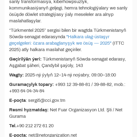
sanly transformasiýa, kiberhowpsuzlyk,
kommunikasiýanyň geljegi, hemra tehnologiýalary we sanly
ösüşde döwlet strategiýasy ýaly meseleler ara alnyp
maslahatlaşylar.
“Türkmentel 2025” sergisi bilen bir wagtda Türkmenistanyň
Söwda-senagat edarasynda
"Halkara ulag-üstaşyr
geçelgeleri: özara arabaglanyşyk we ösüş — 2025"
(ITTC
2025) atly halkara maslahat geçiriler.
Geçirilýän ýeri:
Türkmenistanyň Söwda-senagat edarasy,
Aşgabat şäheri, Çandybil şaýoly, 143
Wagty:
2025-nji ýylyň 12–14-nji noýabry, 09:00–18:00
Guramaçylyk topary:
+993 12 39-88-81 / 39-88-82, mob.:
+993 64 04-34-84
E-poçta
: sergi5@cci.gov.tm
Resmi hyzmatdaş:
Net Fuar Organizasyon Ltd. Şti / Net
Gurama
Tel.
+90 212 272 61 20
E-poçta:
net@netorganization.net