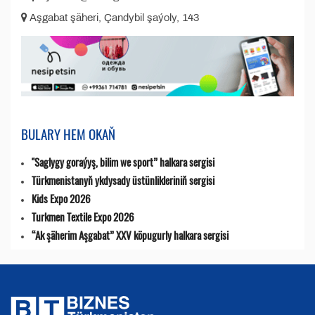
Aşgabat şäheri, Çandybil şaýoly, 143
BULARY HEM OKAŇ
"Saglygy goraýyş, bilim we sport” halkara sergisi
Türkmenistanyň ykdysady üstünlikleriniň sergisi
Kids Expo 2026
Turkmen Textile Expo 2026
“Ak şäherim Aşgabat” XXV köpugurly halkara sergisi