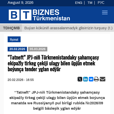
Awgust 9, 2026
ENG
TM
РУС
Toggl
navig
8 ТМТ
TDHÇMB
Buýan köküniň arassalanmadyk glisirrizin turşusy (t.)
Hyzmat
20.02.2026
05.03.2026
“Tatneft” JPJ-niň Türkmenistandaky şahamçasy
ekipažly tirkeg çekiji ulagy bilen üpjün etmek
boýunça tender yglan edýär
20.02.2026 - 16:55
“Tatneft” JPJ-niň Türkmenistandaky şahamçasy
ekipažly tirkeg çekiji ulagy bilen üpjün etmek boýunça
manatda we Russiýanyň pul birligi rublda №2026/09
belgili bäsleşik yglan edýär