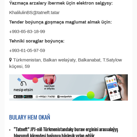
Ýazmaça arzalary ibermek üçin elektron salgysy:
KhalilulinBS@tatneft.tatar
Tender boýunça goşmaça maglumat almak üçin:
+993-65-83-18-99
Tehniki soraglar boýunça:
+993-61-05-97-59
Türkmenistan, Balkan welaýaty, Balkanabat, T.Satylow
köçesi, 59
BULARY HEM OKAŇ
“Tatneft” JPJ-niň Türkmenistandaky buraw erginini arassalaýyş
blogunyň kärendesi boýunça bäsleşik yglan edýär