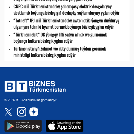
CNPC-niň Türkmenistandaky şahamçasy elektrik desgalaryny
abatlamak boýunça bäsleşigiň deslapky saýlamalaryny yglan edýär
“Tatneft” JPJ-niň Türkmenistandaky awtomatiki ýangyn duýduryş
ulgamyna tehniki hyzmat bermek boýunça bäsleşik yglan edýär
“Türkmennebit” DK ýolagçy lifti satyn almak we gurnamak
boýunça halkara bäsleşik yglan edýär
Türkmenistanyň Zähmet we ilaty durmuş taýdan goramak
ministrligi halkara bäsleşik yglan edýär
© 2026 BT. Ähli hukuklar goralandyr.