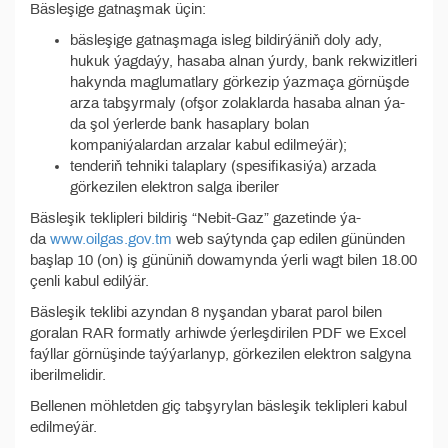
Bäsleşige gatnaşmak üçin:
bäsleşige gatnaşmaga isleg bildirýäniň doly ady,
hukuk ýagdaýy, hasaba alnan ýurdy, bank rekwizitleri
hakynda maglumatlary görkezip ýazmaça görnüşde
arza tabşyrmaly (ofşor zolaklarda hasaba alnan ýa-
da şol ýerlerde bank hasaplary bolan
kompaniýalardan arzalar kabul edilmeýär);
tenderiň tehniki talaplary (spesifikasiýa) arzada
görkezilen elektron salga iberiler
Bäsleşik teklipleri bildiriş “Nebit-Gaz” gazetinde ýa-
da
www.oilgas.gov.tm
web saýtynda çap edilen gününden
başlap 10 (on) iş gününiň dowamynda ýerli wagt bilen 18.00
çenli kabul edilýär.
Bäsleşik teklibi azyndan 8 nyşandan ybarat parol bilen
goralan RAR formatly arhiwde ýerleşdirilen PDF we Excel
faýllar görnüşinde taýýarlanyp, görkezilen elektron salgyna
iberilmelidir.
Bellenen möhletden giç tabşyrylan bäsleşik teklipleri kabul
edilmeýär.