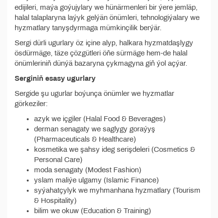
edijileri, maýa goýujylary we hünärmenleri bir ýere jemläp,
halal talaplaryna laýyk gelýän önümleri, tehnologiýalary we
hyzmatlary tanyşdyrmaga mümkinçilik berýär.
Sergi dürli ugurlary öz içine alyp, halkara hyzmatdaşlygy
ösdürmäge, täze çözgütleri öňe sürmäge hem-de halal
önümleriniň dünýä bazaryna çykmagyna giň ýol açýar.
Serginiň esasy ugurlary
Sergide şu ugurlar boýunça önümler we hyzmatlar
görkeziler:
azyk we içgiler (Halal Food & Beverages)
derman senagaty we saglygy goraýyş
(Pharmaceuticals & Healthcare)
kosmetika we şahsy ideg serişdeleri (Cosmetics &
Personal Care)
moda senagaty (Modest Fashion)
yslam maliýe ulgamy (Islamic Finance)
syýahatçylyk we myhmanhana hyzmatlary (Tourism
& Hospitality)
bilim we okuw (Education & Training)