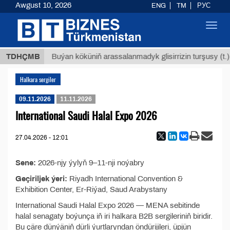
Awgust 10, 2026
ENG
TM
РУС
Toggl
navig
,8 ТМТ
TDHÇMB
Buýan köküniň arassalanmadyk glisirrizin turşusy (t.)
Halkara sergiler
09.11.2026
11.11.2026
International Saudi Halal Expo 2026
27.04.2026 - 12:01
Sene:
2026-njy ýylyň 9–11-nji noýabry
Geçiriljek ýeri:
Riyadh International Convention &
Exhibition Center, Er-Riýad, Saud Arabystany
International Saudi Halal Expo 2026 — MENA sebitinde
halal senagaty boýunça iň iri halkara B2B sergileriniň biridir.
Bu çäre dünýäniň dürli ýurtlaryndan öndürijileri, üpjün