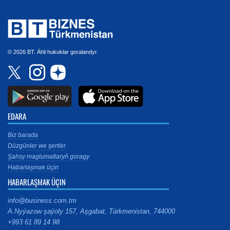
© 2026 BT. Ähli hukuklar goralandyr.
EDARA
Biz barada
Düzgünler we şertler
Şahsy maglumatlaryň goragy
Habarlaşmak üçin
HABARLAŞMAK ÜÇIN
info@business.com.tm
A.Nyýazow şaýoly 157, Aşgabat, Türkmenistan, 744000
+993 61 89 14 98