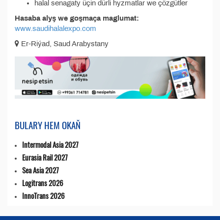
halal senagaty üçin dürli hyzmatlar we çözgütler
Hasaba alyş we goşmaça maglumat:
www.saudihalalexpo.com
Er-Riýad, Saud Arabystany
BULARY HEM OKAŇ
Intermodal Asia 2027
Eurasia Rail 2027
Sea Asia 2027
Logitrans 2026
InnoTrans 2026