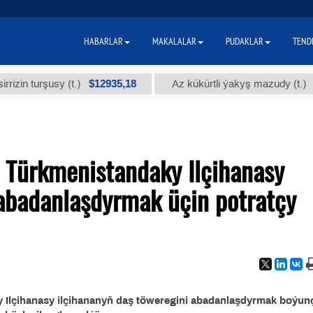
HABARLAR
MAKALALAR
PUDAKLAR
TEND
$12935,18
$300
 turşusy (t.)
Az kükürtli ýakyş mazudy (t.)
 Türkmenistandaky Ilçihanasy
 abadanlaşdyrmak üçin potratçy
Ilçihanasy ilçihananyň daş töweregini abadanlaşdyrmak boýun