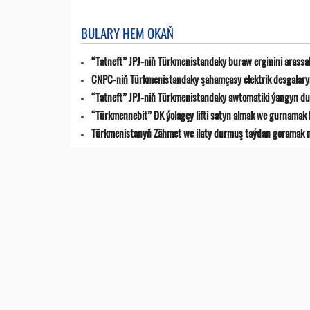
BULARY HEM OKAŇ
“Tatneft” JPJ-niň Türkmenistandaky buraw erginini arassa
CNPC-niň Türkmenistandaky şahamçasy elektrik desgalaryn
“Tatneft” JPJ-niň Türkmenistandaky awtomatiki ýangyn du
“Türkmennebit” DK ýolagçy lifti satyn almak we gurnamak 
Türkmenistanyň Zähmet we ilaty durmuş taýdan goramak min