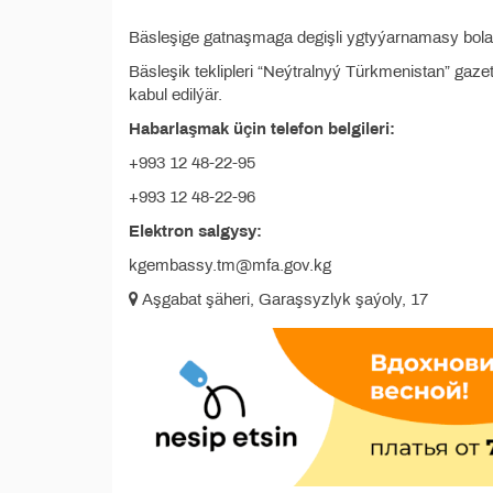
Bäsleşige gatnaşmaga degişli ygtyýarnamasy bolan
Bäsleşik teklipleri “Neýtralnyý Türkmenistan” gaz
kabul edilýär.
Habarlaşmak üçin telefon belgileri:
+993 12 48-22-95
+993 12 48-22-96
Elektron salgysy:
kgembassy.tm@mfa.gov.kg
Aşgabat şäheri, Garaşsyzlyk şaýoly, 17