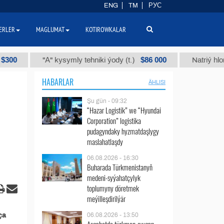
ENG
TM
РУС
ERLER
MAGLUMAT
KOTIROWKALAR
$86 000
"А" kysymly tehniki ýody (t.)
Natriý hlorly (n
HABARLAR
ÄHLISI
Şu gün - 09:32
“Hazar Logistik” we “Hyundai
Corporation” logistika
pudagyndaky hyzmatdaşlygy
maslahatlaşdy
06.08.2026 - 16:30
Buharada Türkmenistanyň
medeni-syýahatçylyk
toplumyny döretmek
meýilleşdirilýär
ça
06.08.2026 - 13:50