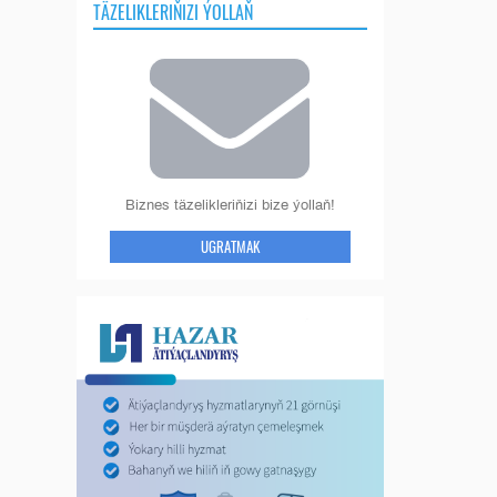
TÄZELIKLERIŇIZI ÝOLLAŇ
Biznes täzelikleriňizi bize ýollaň!
UGRATMAK