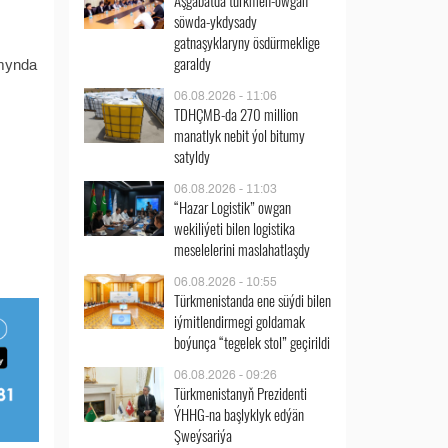
Aşgabatda türkmen-owgan
söwda-ykdysady
gatnaşyklaryny ösdürmeklige
garaldy
amynda
06.08.2026 - 11:06
TDHÇMB-da 270 million
manatlyk nebit ýol bitumy
satyldy
06.08.2026 - 11:03
“Hazar Logistik” owgan
wekiliýeti bilen logistika
meselelerini maslahatlaşdy
06.08.2026 - 10:55
Türkmenistanda ene süýdi bilen
iýmitlendirmegi goldamak
boýunça “tegelek stol” geçirildi
06.08.2026 - 09:26
Türkmenistanyň Prezidenti
ÝHHG-na başlyklyk edýän
Şweýsariýa