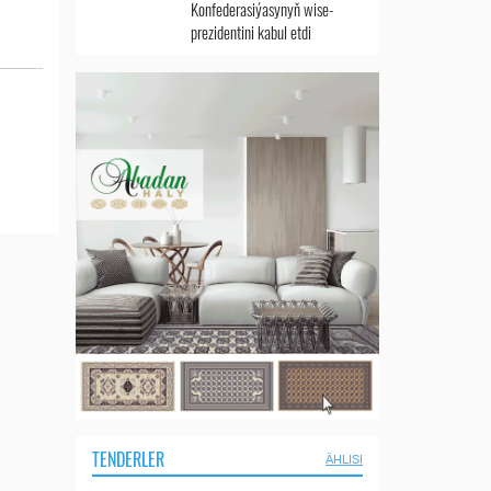
Konfederasiýasynyň wise-
prezidentini kabul etdi
TENDERLER
ÄHLISI