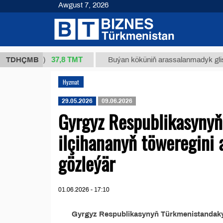
Awgust 7, 2026
37,8 ТМТ
4/1 (kg.)
TDHÇMB
Buýan köküniň arassalanmadyk glisirrizin
Hyzmat
29.05.2026
09.06.2026
Gyrgyz Respublikasynyň
ilçihananyň töweregini
gözleýär
01.06.2026 - 17:10
Gyrgyz Respublikasynyň Türkmenistandaky 