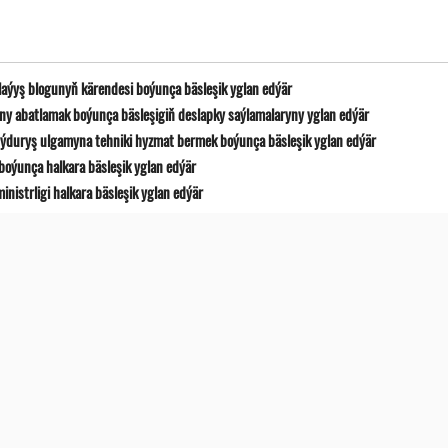
laýyş blogunyň kärendesi boýunça bäsleşik yglan edýär
y abatlamak boýunça bäsleşigiň deslapky saýlamalaryny yglan edýär
ýduryş ulgamyna tehniki hyzmat bermek boýunça bäsleşik yglan edýär
boýunça halkara bäsleşik yglan edýär
istrligi halkara bäsleşik yglan edýär