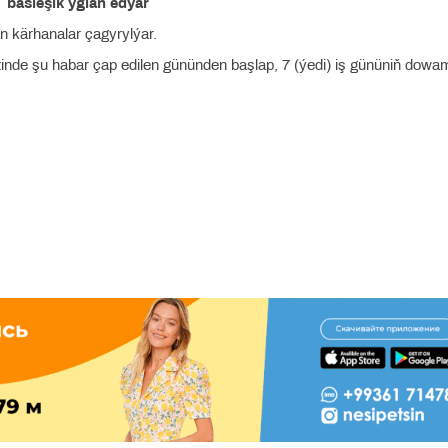
bäsleşik yglan edýär
 kärhanalar çagyrylýar.
etinde şu habar çap edilen gününden başlap, 7 (ýedi) iş gününiň dow