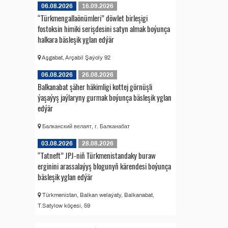
06.08.2026
16.09.2026
“Türkmengallaönümleri” döwlet birleşigi
fostoksin himiki serişdesini satyn almak boýunça
halkara bäsleşik yglan edýär
Aşgabat, Arçabil Şaýoly 92
06.08.2026
26.08.2026
Balkanabat şäher häkimligi kottej görnüşli
ýaşaýyş jaýlaryny gurmak boýunça bäsleşik yglan
edýär
Балканский велаят, г. Балканабат
03.08.2026
28.08.2026
“Tatneft” JPJ-niň Türkmenistandaky buraw
erginini arassalaýyş blogunyň kärendesi boýunça
bäsleşik yglan edýär
Türkmenistan, Balkan welaýaty, Balkanabat,
T.Satylow köçesi, 59