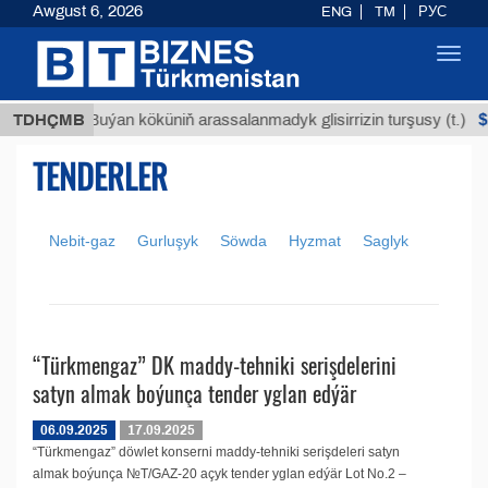
Awgust 6, 2026
ENG
TM
РУС
Toggl
navig
МТ
$12
TDHÇMB
Buýan köküniň arassalanmadyk glisirrizin turşusy (t.)
TENDERLER
Nebit-gaz
Gurluşyk
Söwda
Hyzmat
Saglyk
“Türkmengaz” DK maddy-tehniki serişdelerini
satyn almak boýunça tender yglan edýär
06.09.2025
17.09.2025
“Türkmengaz” döwlet konserni maddy-tehniki serişdeleri satyn
almak boýunça №T/GAZ-20 açyk tender yglan edýär Lot No.2 –