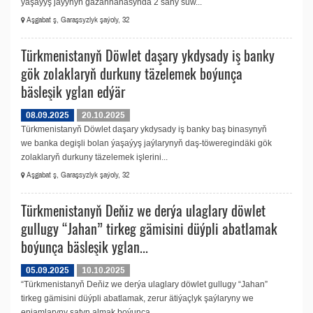
ýaşaýyş jaýynyň gazanhanasynda 2 sany suw...
Aşgabat ş, Garaşsyzlyk şaýoly, 32
Türkmenistanyň Döwlet daşary ykdysady iş banky
gök zolaklaryň durkuny täzelemek boýunça
bäsleşik yglan edýär
08.09.2025
20.10.2025
Türkmenistanyň Döwlet daşary ykdysady iş banky baş binasynyň
we banka degişli bolan ýaşaýyş jaýlarynyň daş-töweregindäki gök
zolaklaryň durkuny täzelemek işlerini...
Aşgabat ş, Garaşsyzlyk şaýoly, 32
Türkmenistanyň Deňiz we derýa ulaglary döwlet
gullugy “Jahan” tirkeg gämisini düýpli abatlamak
boýunça bäsleşik yglan...
05.09.2025
10.10.2025
“Türkmenistanyň Deňiz we derýa ulaglary döwlet gullugy “Jahan”
tirkeg gämisini düýpli abatlamak, zerur ätiýaçlyk şaýlaryny we
enjamlaryny satyn almak boýunça...