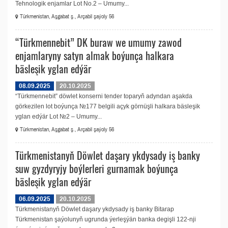
Tehnologik enjamlar Lot No.2 – Umumy...
Türkmenistan, Aşgabat ş., Arçabil şaýoly 56
“Türkmennebit” DK buraw we umumy zawod
enjamlaryny satyn almak boýunça halkara
bäsleşik yglan edýär
08.09.2025
20.10.2025
“Türkmennebit” döwlet konserni tender toparyň adyndan aşakda
görkezilen lot boýunça №177 belgili açyk görnüşli halkara bäsleşik
yglan edýär Lot №2 – Umumy...
Türkmenistan, Aşgabat ş., Arçabil şaýoly 56
Türkmenistanyň Döwlet daşary ykdysady iş banky
suw gyzdyryjy boýlerleri gurnamak boýunça
bäsleşik yglan edýär
06.09.2025
20.10.2025
Türkmenistanyň Döwlet daşary ykdysady iş banky Bitarap
Türkmenistan şaýolunyň ugrunda ýerleşýän banka degişli 122-nji