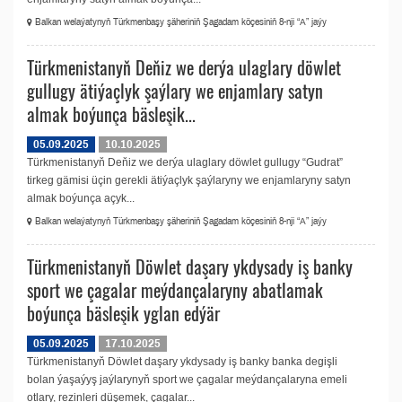
Balkan welaýatynyň Türkmenbaşy şäheriniň Şagadam köçesiniň 8-nji “А” jaýy
Türkmenistanyň Deňiz we derýa ulaglary döwlet
gullugy ätiýaçlyk şaýlary we enjamlary satyn
almak boýunça bäsleşik...
05.09.2025
10.10.2025
Türkmenistanyň Deňiz we derýa ulaglary döwlet gullugy “Gudrat”
tirkeg gämisi üçin gerekli ätiýaçlyk şaýlaryny we enjamlaryny satyn
almak boýunça açyk...
Balkan welaýatynyň Türkmenbaşy şäheriniň Şagadam köçesiniň 8-nji “А” jaýy
Türkmenistanyň Döwlet daşary ykdysady iş banky
sport we çagalar meýdançalaryny abatlamak
boýunça bäsleşik yglan edýär
05.09.2025
17.10.2025
Türkmenistanyň Döwlet daşary ykdysady iş banky banka degişli
bolan ýaşaýyş jaýlarynyň sport we çagalar meýdançalaryna emeli
otlary, rezinleri düşemek, çagalar...