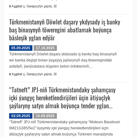
Aşgabat ş, Garaşsyzlyk şaýoly, 32
Türkmenistanyň Döwlet daşary ykdysady iş banky
baş binasynyň töweregini abatlamak boýunça
bäsleşik yglan edýär
05.09.2025
17.10.2025
Türkmenistanyň Döwlet daşary ykdysady iş banky baş binasynyň
we banka degişli bolan ýaşaýyş jaýlarynyň daş-töweregindäki
asfaltyň, ýanýodalara düşelen beton örtükleriniň,...
Aşgabat ş, Garaşsyzlyk şaýoly, 32
“Tatneft” JPJ-niň Türkmenistandaky şahamçasy
içki ýangyç hereketlendirijileri üçin ätiýaçlyk
şaýlaryny satyn almak boýunça tender yglan...
02.09.2025
15.09.2025
“Tatneft” JPJ-niň Türkmenistandaky şahamçasy “Moteurs Baudouin
6M21G385/5e2” kysymly içki ýangyç hereketlendirijileri üçin
ätiýaçlyk şaýlaryny satyn almak boýunça Türkmen manadynda