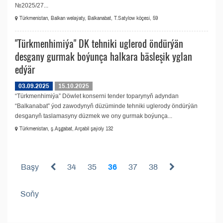
№2025/27...
Türkmenistan, Balkan welaýaty, Balkanabat, T.Satylow köçesi, 59
"Türkmenhimiýa" DK tehniki uglerod öndürýän
desgany gurmak boýunça halkara bäsleşik yglan
edýär
03.09.2025
15.10.2025
“Türkmenhimiýa” Döwlet konserni tender toparynyň adyndan
“Balkanabat” ýod zawodynyň düzüminde tehniki uglerody öndürýän
desganyň taslamasyny düzmek we ony gurmak boýunça...
Türkmenistan, ş.Aşgabat, Arçabil şaýoly 132
Başy
34
35
36
37
38
Soňy