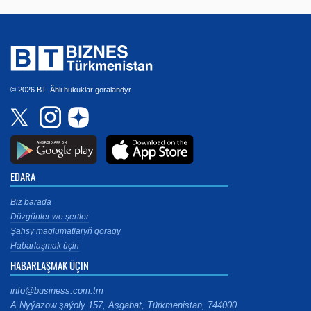
© 2026 BT. Ähli hukuklar goralandyr.
EDARA
Biz barada
Düzgünler we şertler
Şahsy maglumatlaryň goragy
Habarlaşmak üçin
HABARLAŞMAK ÜÇIN
info@business.com.tm
A.Nyýazow şaýoly 157, Aşgabat, Türkmenistan, 744000