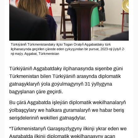
Türkiýäniň Türkmenistandaky ilçisi Togan Oralyň Aşgabatdaky türk
ilçihanasynda geçirilen çärede eden çykyşyndan bir pursat, 2023-nji ýylyň 2-
nji maýy. Aşgabat, Türkmenistan
Türkiýäniň Aşgabatdaky ilçihanasynda sişenbe güni
Türkmenistan bilen Türkiýäniň arasynda diplomatik
gatnaşyklaryň ýola goýulmagynyň 31 ýyllygyna
bagyşlanan çäre geçirdi.
Bu çärä Aşgabatda işleýän diplomatik wekilhanalaryň
ýolbaşçylary we halkara guramalaryň we habar beriş
serişdeleriniň wekilleri gatnaşdylar.
“Türkmenistanyň Garaşsyzlygyny ilkinji ykrar eden we
Aşgabatda ilkinji diplomatik wekilhanasyny açan