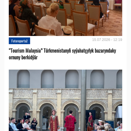
15.07.2026 - 12:19
Fotoreportaž
“Tourism Malaysia” Türkmenistanyň syýahatçylyk bazaryndaky
ornuny berkidýär