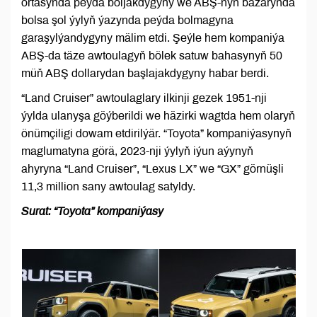
ortasynda peýda boljakdygyny we ABŞ-nyň bazarynda
bolsa şol ýylyň ýazynda peýda bolmagyna
garaşylýandygyny mälim etdi. Şeýle hem kompaniýa
ABŞ-da täze awtoulagyň bölek satuw bahasynyň 50
müň ABŞ dollarydan başlajakdygyny habar berdi.
“Land Cruiser” awtoulaglary ilkinji gezek 1951-nji
ýylda ulanyşa göýberildi we häzirki wagtda hem olaryň
önümçiligi dowam etdirilýär. “Toyota” kompaniýasynyň
maglumatyna görä, 2023-nji ýylyň iýun aýynyň
ahyryna “Land Cruiser”, “Lexus LX” we “GX” görnüşli
11,3 million sany awtoulag satyldy.
Surat: “Toyota” kompaniýasy