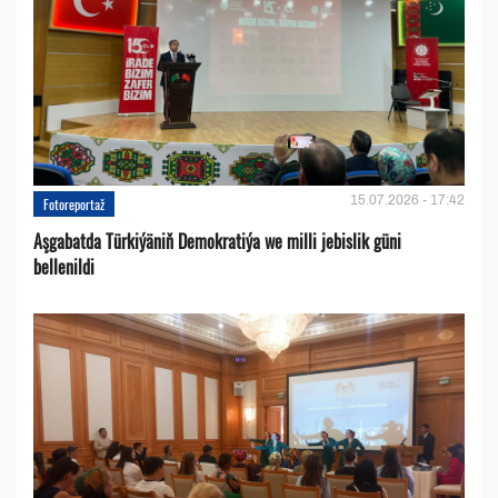
15.07.2026 - 17:42
Fotoreportaž
Aşgabatda Türkiýäniň Demokratiýa we milli jebislik güni
bellenildi