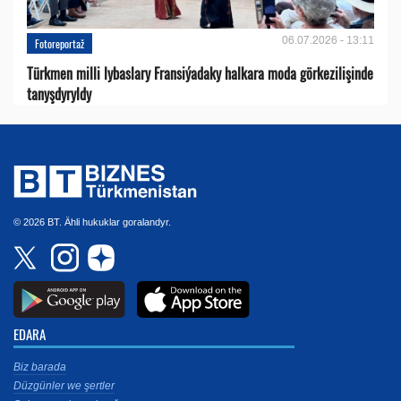
06.07.2026 - 13:11
Fotoreportaž
Türkmen milli lybaslary Fransiýadaky halkara moda görkezilişinde
tanyşdyryldy
© 2026 BT. Ähli hukuklar goralandyr.
EDARA
Biz barada
Düzgünler we şertler