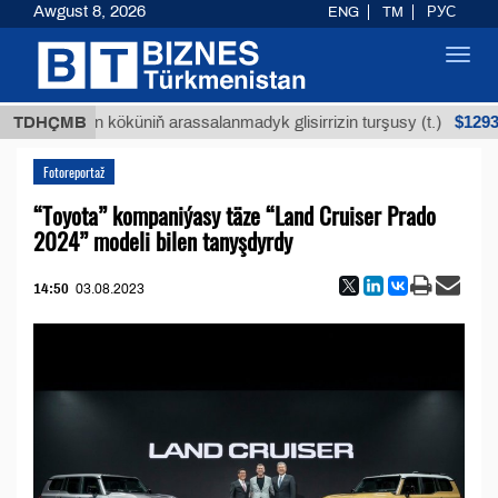
Awgust 8, 2026
ENG
TM
РУС
Toggl
navig
$12935,18
Buýan köküniň arassalanmadyk glisirrizin turşusy (t.)
TDHÇMB
Fotoreportaž
“Toyota” kompaniýasy täze “Land Cruiser Prado
2024” modeli bilen tanyşdyrdy
14:50
03.08.2023