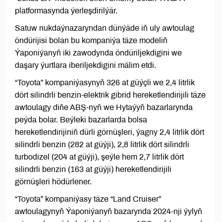
platformasynda ýerleşdirilýär.
Satuw nukdaýnazaryndan dünýäde iň uly awtoulag
öndürijisi bolan bu kompaniýa täze modeliň
Ýaponiýanyň iki zawodynda öndüriljekdigini we
daşary ýurtlara iberiljekdigini mälim etdi.
“Toyota” kompaniýasynyň 326 at güýçli we 2,4 litrlik
dört silindrli benzin-elektrik gibrid hereketlendirijili täze
awtoulagy diňe ABŞ-nyň we Hytaýyň bazarlarynda
peýda bolar. Beýleki bazarlarda bolsa
hereketlendirijiniň dürli görnüşleri, ýagny 2,4 litrlik dört
silindrli benzin (282 at güýji), 2,8 litrlik dört silindrli
turbodizel (204 at güýji), şeýle hem 2,7 litrlik dört
silindrli benzin (163 at güýji) hereketlendirijili
görnüşleri hödürlener.
“Toyota” kompaniýasy täze “Land Cruiser”
awtoulagynyň Ýaponiýanyň bazarynda 2024-nji ýylyň