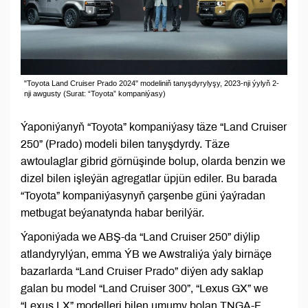
"Toyota Land Cruiser Prado 2024" modeliniň tanyşdyrylyşy, 2023-nji ýylyň 2-
nji awgusty (Surat: “Toyota” kompaniýasy)
Ýaponiýanyň “Toyota” kompaniýasy täze “Land Cruiser
250” (Prado) modeli bilen tanyşdyrdy. Täze
awtoulaglar gibrid görnüşinde bolup, olarda benzin we
dizel bilen işleýän agregatlar üpjün ediler. Bu barada
“Toyota” kompaniýasynyň çarşenbe güni ýaýradan
metbugat beýanatynda habar berilýär.
Ýaponiýada we ABŞ-da “Land Cruiser 250” diýlip
atlandyrylýan, emma ÝB we Awstraliýa ýaly birnäçe
bazarlarda “Land Cruiser Prado” diýen ady saklap
galan bu model “Land Cruiser 300”, “Lexus GX” we
“Lexus LX” modelleri bilen umumy bolan TNGA-F