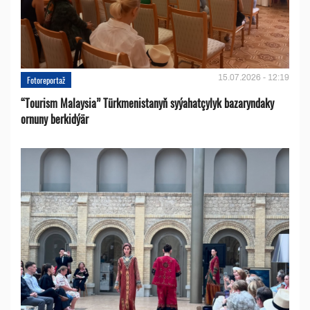
15.07.2026 - 12:19
Fotoreportaž
“Tourism Malaysia” Türkmenistanyň syýahatçylyk bazaryndaky
ornuny berkidýär