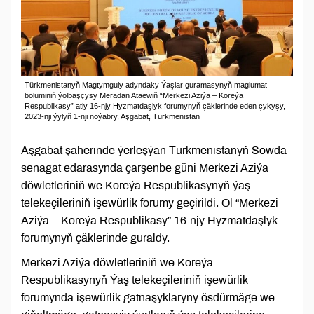
Türkmenistanyň Magtymguly adyndaky Ýaşlar guramasynyň maglumat
bölüminiň ýolbaşçysy Meradan Ataewiň “Merkezi Aziýa – Koreýa
Respublikasy” atly 16-njy Hyzmatdaşlyk forumynyň çäklerinde eden çykyşy,
2023-nji ýylyň 1-nji noýabry, Aşgabat, Türkmenistan
Aşgabat şäherinde ýerleşýän Türkmenistanyň Söwda-
senagat edarasynda çarşenbe güni Merkezi Aziýa
döwletleriniň we Koreýa Respublikasynyň ýaş
telekeçileriniň işewürlik forumy geçirildi. Ol “Merkezi
Aziýa – Koreýa Respublikasy” 16-njy Hyzmatdaşlyk
forumynyň çäklerinde guraldy.
Merkezi Aziýa döwletleriniň we Koreýa
Respublikasynyň Ýaş telekeçileriniň işewürlik
forumynda işewürlik gatnaşyklaryny ösdürmäge we