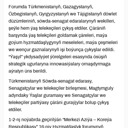
Forumda Türkmenistanyň, Gazagystanyň,
Özbegistanyň, Gyrgyzystanyň we Täjigistanyň döwlet
düzümleriniň, söwda-senagat edaralarynyň wekilleri,
şeýle hem ýaş telekeçileri çykyş etdiler. Çäräniň
barşynda ýaş telekçileri goldamak çäreleri, maýa
goýum hyzmatdaşlygynyň meseleleri, maýa çeşmeleri
we wençur gaznalarynyň işi boýunça çykyşlar edildi.
“Ýaşyl” ykdysadyýet ýörelgeleri esasynda ösüşiň
strategik ugurlaryna innowasiýalary ornaşdyrmaga
aýratyn üns berildi.
Türkmenistanyň Söwda-senagat edarasy,
Senagatçylar we telekeçiler birleşmesi, Magtymguly
adyndaky Ýaşlar guramasy we Senagatçylar we
telekeçiler partiýasy çäräni guraýjylar bolup çykyş
etdiler.
1-2-nj noýabrda geçirilýän “Merkezi Aziýa – Koreýa
Respublikasy” 16-njy Hyzmatdaşlyk forumynyň