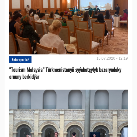
15.07.2026 - 12:19
Fotoreportaž
“Tourism Malaysia” Türkmenistanyň syýahatçylyk bazaryndaky
ornuny berkidýär