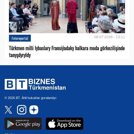
06.07.2026 - 13:11
Fotoreportaž
Türkmen milli lybaslary Fransiýadaky halkara moda görkezilişinde
tanyşdyryldy
© 2026 BT. Ähli hukuklar goralandyr.