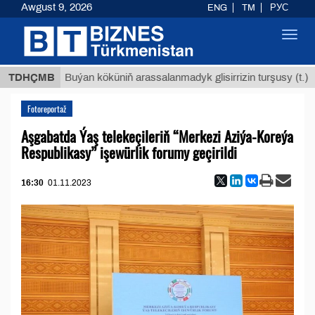
Awgust 9, 2026
ENG
TM
РУС
Toggl
navig
$12935,
TDHÇMB
Buýan köküniň arassalanmadyk glisirrizin turşusy (t.)
Fotoreportaž
Aşgabatda Ýaş telekeçileriň “Merkezi Aziýa-Koreýa
Respublikasy” işewürlik forumy geçirildi
16:30
01.11.2023