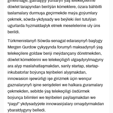
giňeltmäge, gatnaşyjy ýurtlaryň ýaş telekeçilerine
döwlet tarapyndan berilýän kömeklere, özara bähbitli
taslamalary durmuşa geçirmekde maýa goýumlary
çekmek, söwda-ykdysady we beýleki ileri tutulýan
ugurlarda hyzmatdaşlyk etmek meselelerine uly üns
berildi.
Türkmenistanyň Söwda-senagat edarasynyň başlygy
Mergen Gurdow çykyşynda forumyň maksadynyň ýaş
telekeçilere goldaw beriji meýdançany döretmekden,
döwlet kömeklerini we telekeçiligiň utgaşdyrylmagyny
ara alyp maslahatlaşmakdan, sanly startap, startap-
inkubatorlar boýunça tejribeleri alyşmakdan,
innowasion işewürligi işe girizmek üçin wençur
gaznalarynyň işine serişdeleri we halkara guramalary
çekmekden, sebitde ýaş telekeçiligi ösdürmek
boýunça bilimleri we tejribeleri paýlaşmakdan we
“ýaşyl” ykdysadyýete innowasiýalary ornaşdyrmakdan
ybaratdygyny belledi.