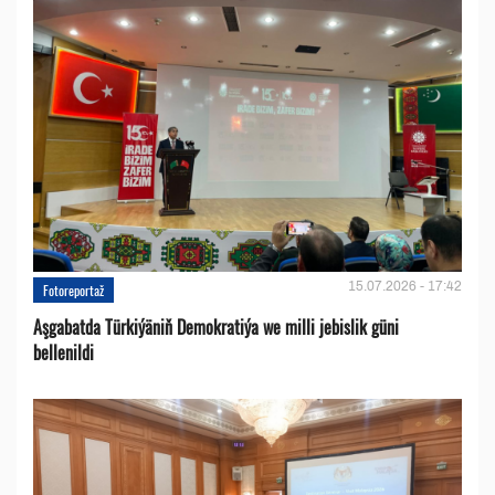
15.07.2026 - 17:42
Fotoreportaž
Aşgabatda Türkiýäniň Demokratiýa we milli jebislik güni
bellenildi