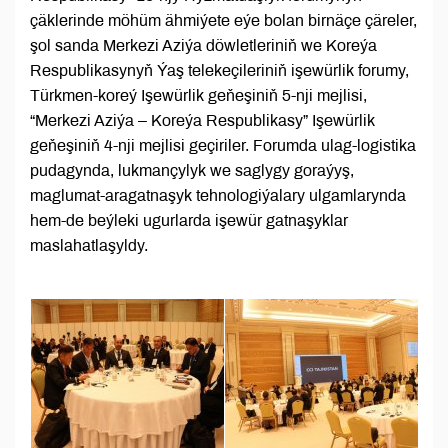
çäklerinde möhüm ähmiýete eýe bolan birnäçe çäreler,
şol sanda Merkezi Aziýa döwletleriniň we Koreýa
Respublikasynyň Ýaş telekeçileriniň işewürlik forumy,
Türkmen-koreý Işewürlik geňeşiniň 5-nji mejlisi,
“Merkezi Aziýa – Koreýa Respublikasy” Işewürlik
geňeşiniň 4-nji mejlisi geçiriler. Forumda ulag-logistika
pudagynda, lukmançylyk we saglygy goraýyş,
maglumat-aragatnaşyk tehnologiýalary ulgamlarynda
hem-de beýleki ugurlarda işewür gatnaşyklar
maslahatlaşyldy.