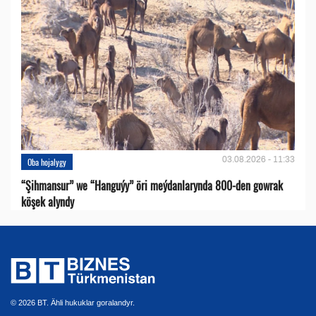
03.08.2026 - 11:33
Oba hojalygy
“Şihmansur” we “Hanguýy” öri meýdanlarynda 800-den gowrak
köşek alyndy
© 2026 BT. Ähli hukuklar goralandyr.