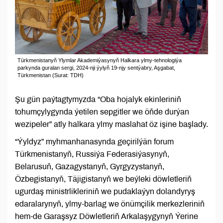
Türkmenistanyň Ylymlar Akademiýasynyň Halkara ylmy-tehnologiýa
parkynda guralan sergi, 2024-nji ýylyň 19-njy sentýabry, Aşgabat,
Türkmenistan (Surat: TDH)
Şu gün paýtagtymyzda “Oba hojalyk ekinleriniň
tohumçylygynda ýetilen sepgitler we öňde durýan
wezipeler” atly halkara ylmy maslahat öz işine başlady.
“Ýyldyz” myhmanhanasynda geçirilýän forum
Türkmenistanyň, Russiýa Federasiýasynyň,
Belarusuň, Gazagystanyň, Gyrgyzystanyň,
Özbegistanyň, Täjigistanyň we beýleki döwletleriň
ugurdaş ministrlikleriniň we pudaklaýyn dolandyryş
edaralarynyň, ylmy-barlag we önümçilik merkezleriniň
hem-de Garaşsyz Döwletleriň Arkalaşygynyň Ýerine