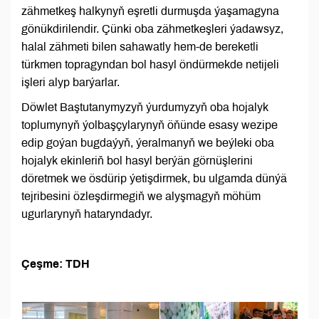
zähmetkeş halkynyň eşretli durmuşda ýaşamagyna
gönükdirilendir. Çünki oba zähmetkeşleri ýadawsyz,
halal zähmeti bilen sahawatly hem-de bereketli
türkmen topragyndan bol hasyl öndürmekde netijeli
işleri alyp barýarlar.
Döwlet Baştutanymyzyň ýurdumyzyň oba hojalyk
toplumynyň ýolbaşçylarynyň öňünde esasy wezipe
edip goýan bugdaýyň, ýeralmanyň we beýleki oba
hojalyk ekinleriň bol hasyl berýän görnüşlerini
döretmek we ösdürip ýetişdirmek, bu ulgamda dünýä
tejribesini özleşdirmegiň we alyşmagyň möhüm
ugurlarynyň hataryndadyr.
Çeşme: TDH