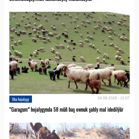
04.08.2026 - 12:07
Oba hojalygy
“Garagum” hojalygynda 58 müň baş ownuk şahly mal idedilýär