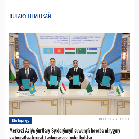
BULARY HEM OKAŇ
08.08.2026 - 09:21
Oba hojalygy
Merkezi Aziýa ýurtlary Syrderýanyň suwunyň hasaba alnyşyny
awtomatlaşdyrmak taslamasyny makulladylar