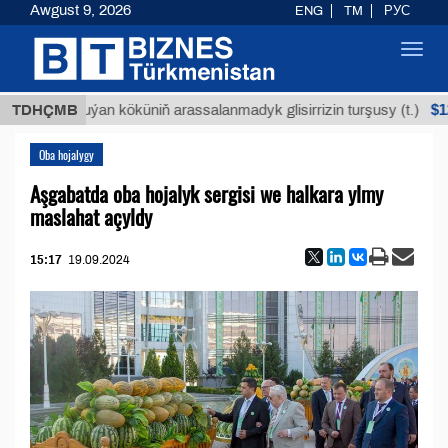
Awgust 9, 2026
ENG
TM
РУС
Toggl
navig
$12935,18
TDHÇMB
Buýan köküniň arassalanmadyk glisirrizin turşusy (t.)
Oba hojalygy
Aşgabatda oba hojalyk sergisi we halkara ylmy
maslahat açyldy
15:17
19.09.2024