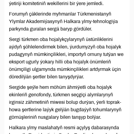
ýetiriji komitetiniň wekillerini bir ýere jemledi.
Forumyň çäklerinde myhmanlar Türkmenistanyň
Ylymlar Akademiýasynyň Halkara ylmy-tehnologiýa
parkynda guralan sergä baryp gördüler.
Sergi türkmen oba hojalykçylarynyň üstünliklerini
aýdyň şöhlelendirmek bilen, ýurdumyzyň oba hojalyk
pudagynyň mümkinçilikleri, importyň ornuny tutýan we
eksport ugurly ýokary hilli oba hojalyk önümleriň
önümçiligi ulgamynda mümkinçilikleri artdyrmak üçin
döredilýän şertler bilen tanyşdyrýar.
Sergide şeýle hem möhüm ähmiýetli oba hojalyk
ekinleriň genofondy, türkmen seçgiçi alymlarynyň
irginsiz zähmetiniň miwesi bolup durýan, ýerli toprak-
howa şertlerine laýyk gelýän bugdaýyň tohumlarynyň
görnüşleriniň nusgalary bilen tanşyp bolýar.
Halkara ylmy maslahatyň resmi açylyş dabarasynda