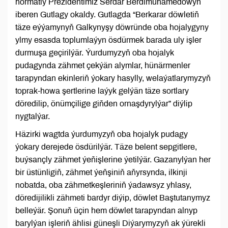
hormatly Prezidentimiz Serdar Berdimuhamedowyň
iberen Gutlagy okaldy. Gutlagda “Berkarar döwletiň
täze eýýamynyň Galkynyşy döwründe oba hojalygyny
ylmy esasda toplumlaýyn ösdürmek barada uly işler
durmuşa geçirilýär. Ýurdumyzyň oba hojalyk
pudagynda zähmet çekýän alymlar, hünärmenler
tarapyndan ekinleriň ýokary hasylly, welaýatlarymyzyň
toprak-howa şertlerine laýyk gelýän täze sortlary
döredilip, önümçilige giňden ornaşdyrylýar” diýlip
nygtalýar.
Häzirki wagtda ýurdumyzyň oba hojalyk pudagy
ýokary derejede ösdürilýär. Täze belent sepgitlere,
buýsançly zähmet ýeňişlerine ýetilýär. Gazanylýan her
bir üstünligiň, zähmet ýeňşiniň aňyrsynda, ilkinji
nobatda, oba zähmetkeşleriniň ýadawsyz yhlasy,
döredijilikli zähmeti bardyr diýip, döwlet Baştutanymyz
belleýär. Şonuň üçin hem döwlet tarapyndan alnyp
barylýan işleriň ählisi güneşli Diýarymyzyň ak ýürekli