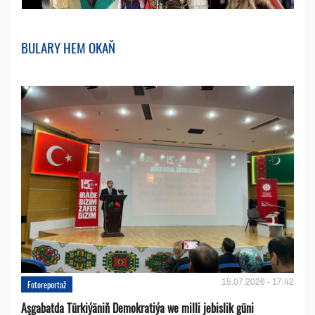
BULARY HEM OKAŇ
15.07.2026 - 17:42
Fotoreportaž
Aşgabatda Türkiýäniň Demokratiýa we milli jebislik güni