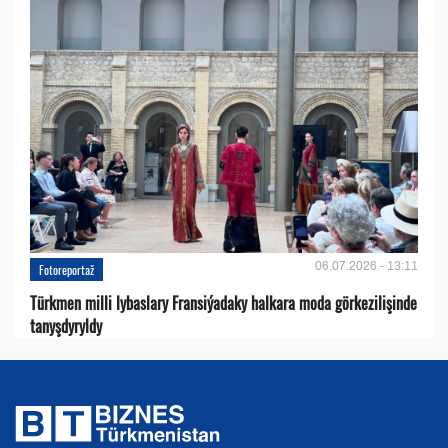
06.07.2026 - 13:11
Fotoreportaž
Türkmen milli lybaslary Fransiýadaky halkara moda görkezilişinde
tanyşdyryldy