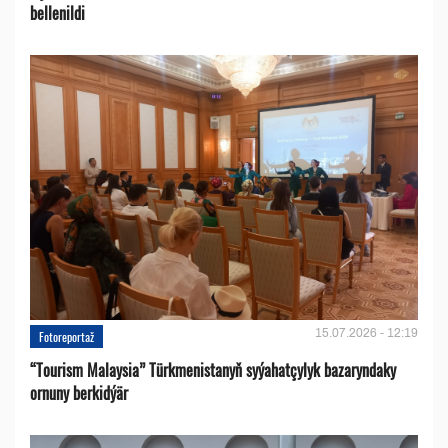
bellenildi
15.07.2026 - 12:19
Fotoreportaž
“Tourism Malaysia” Türkmenistanyň syýahatçylyk bazaryndaky
ornuny berkidýär