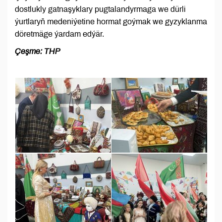
dostlukly gatnaşyklary pugtalandyrmaga we dürli
ýurtlaryň medeniýetine hormat goýmak we gyzyklanma
döretmäge ýardam edýär.
Çeşme: THP