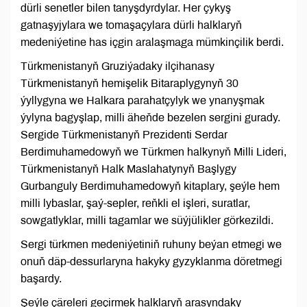
dürli senetler bilen tanyşdyrdylar. Her çykyş
gatnaşyjylara we tomaşaçylara dürli halklaryň
medeniýetine has içgin aralaşmaga mümkinçilik berdi.
Türkmenistanyň Gruziýadaky ilçihanasy
Türkmenistanyň hemişelik Bitaraplygynyň 30
ýyllygyna we Halkara parahatçylyk we ynanyşmak
ýylyna bagyşlap, milli äheňde bezelen sergini gurady.
Sergide Türkmenistanyň Prezidenti Serdar
Berdimuhamedowyň we Türkmen halkynyň Milli Lideri,
Türkmenistanyň Halk Maslahatynyň Başlygy
Gurbanguly Berdimuhamedowyň kitaplary, şeýle hem
milli lybaslar, şaý-sepler, reňkli el işleri, suratlar,
sowgatlyklar, milli tagamlar we süýjülikler görkezildi.
Sergi türkmen medeniýetiniň ruhuny beýan etmegi we
onuň däp-dessurlaryna hakyky gyzyklanma döretmegi
başardy.
Şeýle çäreleri geçirmek halklaryň arasyndaky