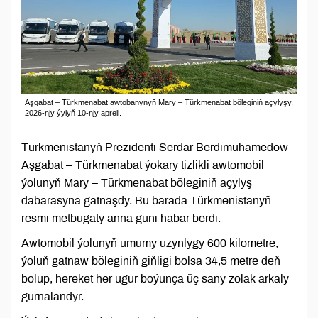
Aşgabat – Türkmenabat awtobanynyň Mary – Türkmenabat böleginiň açylyşy,
2026-njy ýylyň 10-njy apreli.
Türkmenistanyň Prezidenti Serdar Berdimuhamedow
Aşgabat – Türkmenabat ýokary tizlikli awtomobil
ýolunyň Mary – Türkmenabat böleginiň açylyş
dabarasyna gatnaşdy. Bu barada Türkmenistanyň
resmi metbugaty anna güni habar berdi.
Awtomobil ýolunyň umumy uzynlygy 600 kilometre,
ýoluň gatnaw böleginiň giňligi bolsa 34,5 metre deň
bolup, hereket her ugur boýunça üç sany zolak arkaly
gurnalandyr.