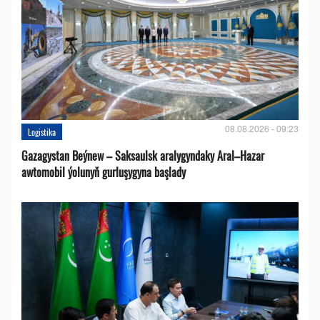
08.08.2026 - 09:23
Logistika
Gazagystan Beýnew – Saksaulsk aralygyndaky Aral–Hazar
awtomobil ýolunyň gurluşygyna başlady