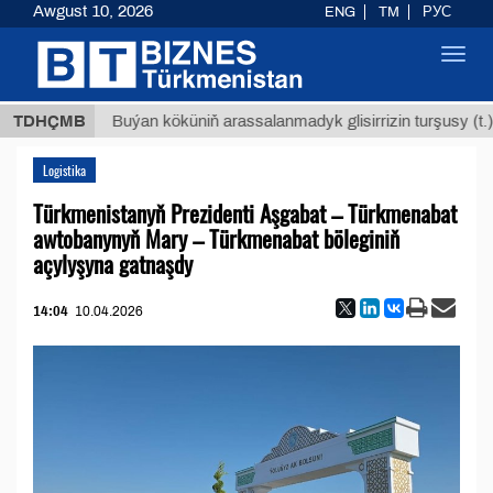
Awgust 10, 2026
ENG
TM
РУС
Toggl
navig
ТМТ
$1
TDHÇMB
Buýan köküniň arassalanmadyk glisirrizin turşusy (t.)
Logistika
Türkmenistanyň Prezidenti Aşgabat – Türkmenabat
awtobanynyň Mary – Türkmenabat böleginiň
açylyşyna gatnaşdy
14:04
10.04.2026