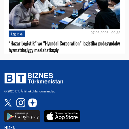
07.08.2026 - 09:32
Logistika
“Hazar Logistik” we “Hyundai Corporation” logistika pudagyndaky
hyzmatdaşlygy maslahatlaşdy
© 2026 BT. Ähli hukuklar goralandyr.
EDARA