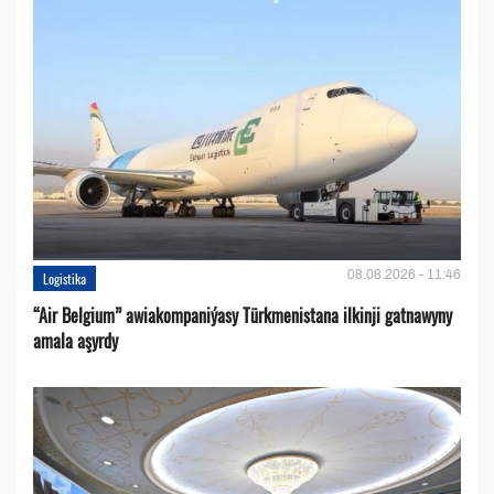
08.08.2026 - 11:46
Logistika
“Air Belgium” awiakompaniýasy Türkmenistana ilkinji gatnawyny
amala aşyrdy