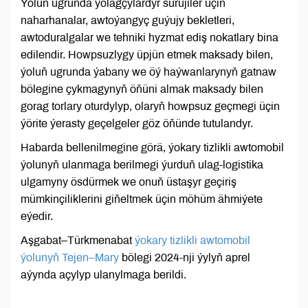
Ýoluň ugrunda ýolagçylardyr sürüjiler üçin
naharhanalar, awtoýangyç guýujy bekletleri,
awtoduralgalar we tehniki hyzmat ediş nokatlary bina
edilendir. Howpsuzlygy üpjün etmek maksady bilen,
ýoluň ugrunda ýabany we öý haýwanlarynyň gatnaw
bölegine çykmagynyň öňüni almak maksady bilen
gorag torlary oturdylyp, olaryň howpsuz geçmegi üçin
ýörite ýerasty geçelgeler göz öňünde tutulandyr.
Habarda bellenilmegine görä, ýokary tizlikli awtomobil
ýolunyň ulanmaga berilmegi ýurduň ulag-logistika
ulgamyny ösdürmek we onuň üstaşyr geçiriş
mümkinçiliklerini giňeltmek üçin möhüm ähmiýete
eýedir.
Aşgabat–Türkmenabat
ýokary tizlikli awtomobil
ýolunyň Tejen–Mary
bölegi 2024-nji ýylyň aprel
aýynda açylyp ulanylmaga berildi.