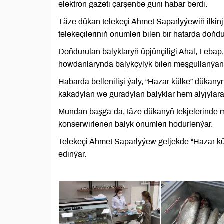
elektron gazeti çarşenbe güni habar berdi.
Täze dükan telekeçi Ahmet Saparlyýewiň ilkinj
telekeçileriniň önümleri bilen bir hatarda doňd
Doňdurulan balyklaryň üpjünçiligi Ahal, Leba
howdanlarynda balykçylyk bilen meşgullanýan 
Habarda bellenilişi ýaly, “Hazar külke” dükany
kakadylan we guradylan balyklar hem alyjylara
Mundan başga-da, täze dükanyň tekjelerinde mü
konserwirlenen balyk önümleri hödürlenýär.
Telekeçi Ahmet Saparlyýew geljekde “Hazar kü
edinýär.