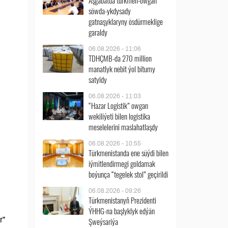
Aşgabatda türkmen-owgan
söwda-ykdysady
gatnaşyklaryny ösdürmeklige
garaldy
06.08.2026 - 11:06
TDHÇMB-da 270 million
manatlyk nebit ýol bitumy
satyldy
06.08.2026 - 11:03
“Hazar Logistik” owgan
wekiliýeti bilen logistika
meselelerini maslahatlaşdy
06.08.2026 - 10:55
Türkmenistanda ene süýdi bilen
iýmitlendirmegi goldamak
boýunça “tegelek stol” geçirildi
06.08.2026 - 09:26
Türkmenistanyň Prezidenti
ÝHHG-na başlyklyk edýän
r”
Şweýsariýa