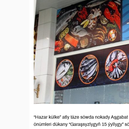
“Hazar külke” atly täze söwda nokady Aşgabat 
önümleri dükany “Garaşsyzlygyň 15 ýyllygy” s