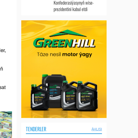
Konfederasiýasynyň wise-
prezidentini kabul etdi
er,
yň
sat
TENDERLER
ÄHLISI