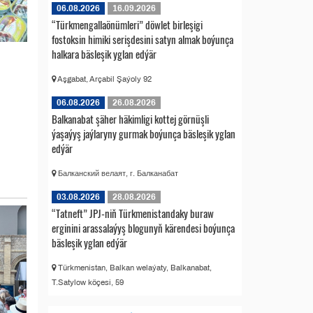
06.08.2026
16.09.2026
“Türkmengallaönümleri” döwlet birleşigi
fostoksin himiki serişdesini satyn almak boýunça
halkara bäsleşik yglan edýär
Aşgabat, Arçabil Şaýoly 92
06.08.2026
26.08.2026
Balkanabat şäher häkimligi kottej görnüşli
ýaşaýyş jaýlaryny gurmak boýunça bäsleşik yglan
edýär
Балканский велаят, г. Балканабат
03.08.2026
28.08.2026
“Tatneft” JPJ-niň Türkmenistandaky buraw
erginini arassalaýyş blogunyň kärendesi boýunça
bäsleşik yglan edýär
Türkmenistan, Balkan welaýaty, Balkanabat,
T.Satylow köçesi, 59