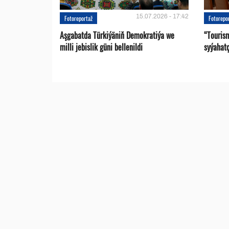
15.07.2026 - 17:42
Fotoreportaž
Fotorepo
Aşgabatda Türkiýäniň Demokratiýa we
“Touris
milli jebislik güni bellenildi
syýahat