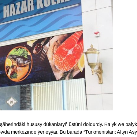
şäherindäki hususy dükanlaryň üstüni doldurdy. Balyk we balyk
öwda merkezinde ýerleşýär. Bu barada “Türkmenistan: Altyn Asy