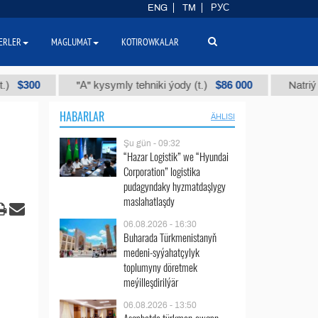
ENG
TM
РУС
ERLER
MAGLUMAT
KOTIROWKALAR
0
$86 000
"А" kysymly tehniki ýody (t.)
Natriý hlorly (
HABARLAR
ÄHLISI
Şu gün - 09:32
“Hazar Logistik” we “Hyundai
Corporation” logistika
pudagyndaky hyzmatdaşlygy
maslahatlaşdy
06.08.2026 - 16:30
Buharada Türkmenistanyň
medeni-syýahatçylyk
toplumyny döretmek
meýilleşdirilýär
06.08.2026 - 13:50