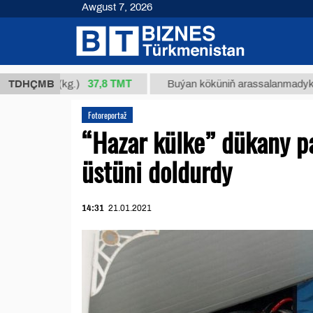
Awgust 7, 2026
37,8 ТМТ
34/1 (kg.)
TDHÇMB
Buýan köküniň arassalanmadyk glisirrizi
Fotoreportaž
“Hazar külke” dükany p
üstüni doldurdy
14:31
21.01.2021