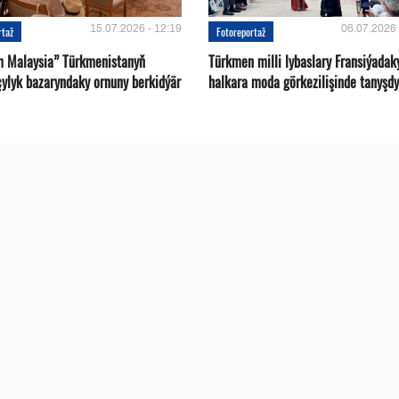
15.07.2026 - 12:19
06.07.2026 
rtaž
Fotoreportaž
m Malaysia” Türkmenistanyň
Türkmen milli lybaslary Fransiýadak
çylyk bazaryndaky ornuny berkidýär
halkara moda görkezilişinde tanyşdy