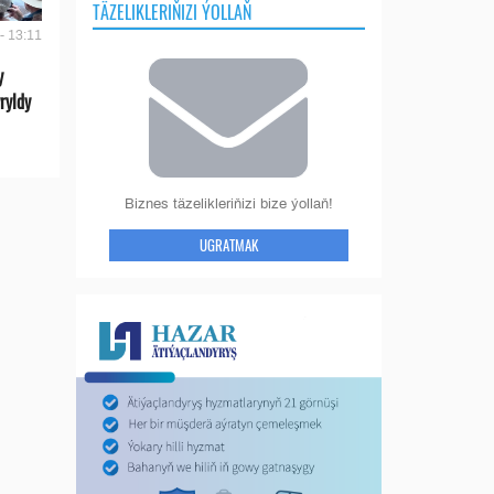
TÄZELIKLERIŇIZI ÝOLLAŇ
- 13:11
y
ryldy
Biznes täzelikleriňizi bize ýollaň!
UGRATMAK