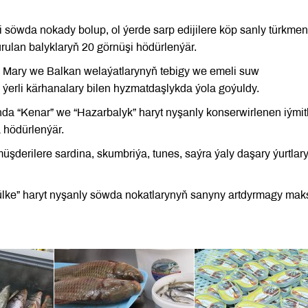
i söwda nokady bolup, ol ýerde sarp edijilere köp sanly türkmen
urulan balyklaryň 20 görnüşi hödürlenýär.
p, Mary we Balkan welaýatlarynyň tebigy we emeli suw
ýerli kärhanalary bilen hyzmatdaşlykda ýola goýuldy.
nda “Kenar” we “Hazarbalyk” haryt nyşanly konserwirlenen iýmitl
 hödürlenýär.
şderilere sardina, skumbriýa, tunes, saýra ýaly daşary ýurtlar
lke” haryt nyşanly söwda nokatlarynyň sanyny artdyrmagy mak