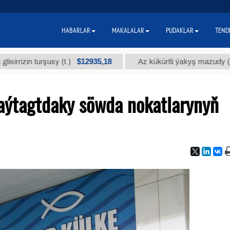
HABARLAR
MAKALALAR
PUDAKLAR
TEND
$12935,18
$30
n turşusy (t.)
Az kükürtli ýakyş mazudy (t.)
aýtagtdaky söwda nokatlarynyň