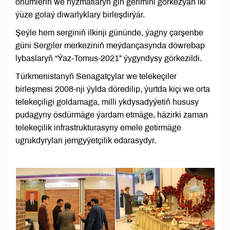
önümleriň we hyzmatlaryň giň gerimini görkezýän iki
ýüze golaý diwarlyklary birleşdirýär.
Şeýle hem serginiň ilkinji gününde, ýagny çarşenbe
güni Sergiler merkeziniň meýdançasynda döwrebap
lybaslaryň “Ýaz-Tomus-2021” ýygyndysy görkezildi.
Türkmenistanyň Senagatçylar we telekeçiler
birleşmesi 2008-nji ýylda döredilip, ýurtda kiçi we orta
telekeçiligi goldamaga, milli ykdysadyýetiň hususy
pudagyny ösdürmäge ýardam etmäge, häzirki zaman
telekeçilik infrastrukturasyny emele getirmäge
ugrukdyrylan jemgyýetçilik edarasydyr.