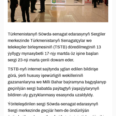
Türkmenistanyň Söwda-senagat edarasynyň Sergiler
merkezinde Türkmenistanyň Senagatçylar we
telekeçiler birleşmesiniň (TSTB) döredilmeginiň 13
ýyllygy mynasybetli 17-njy martda öz işine başlan
sergi 23-nji marta çenli dowam eder.
TSTB-nyň internet saýtynda yglan edilen bildirişe
görä, ýerli hususy işewürligiň wekilleriniň
gazananlaryna we Milli Bahar baýramyna bagyşlanyp
geçirilýän sergi babatda paýtagtyň ýaşaýjylarynyň
bildiren uly gyzyklanmasy esasynda uzaldyldy.
Ýöriteleşdirilen sergi Söwda-senagat edarasynyň
Sergi merkezinde geçýär hem-de öndürilýän