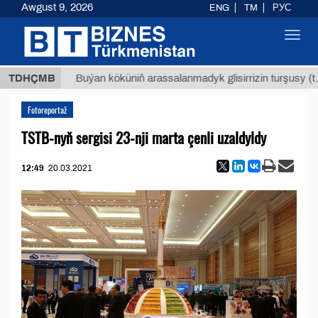
Awgust 9, 2026
ENG
TM
РУС
Toggl
navig
Т
$129
TDHÇMB
Buýan köküniň arassalanmadyk glisirrizin turşusy (t.)
Fotoreportaž
TSTB-nyň sergisi 23-nji marta çenli uzaldyldy
12:49
20.03.2021