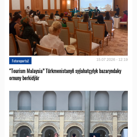
15.07.2026 - 12:19
Fotoreportaž
“Tourism Malaysia” Türkmenistanyň syýahatçylyk bazaryndaky
ornuny berkidýär