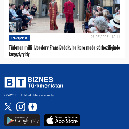
06.07.2026 - 13:11
Fotoreportaž
Türkmen milli lybaslary Fransiýadaky halkara moda görkezilişinde
tanyşdyryldy
© 2026 BT. Ähli hukuklar goralandyr.