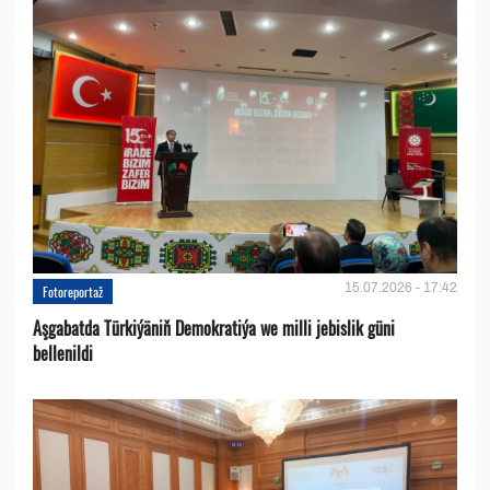
15.07.2026 - 17:42
Fotoreportaž
Aşgabatda Türkiýäniň Demokratiýa we milli jebislik güni
bellenildi