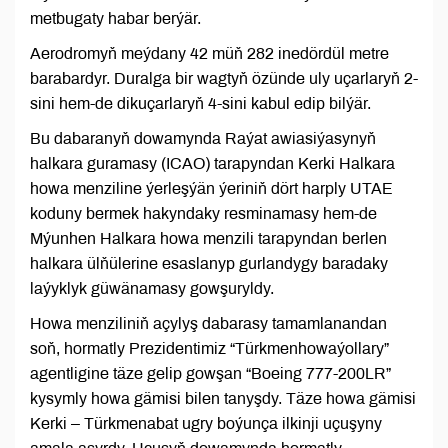
metbugaty habar berýär.
Aerodromyň meýdany 42 müň 282 inedördül metre
barabardyr. Duralga bir wagtyň özünde uly uçarlaryň 2-
sini hem-de dikuçarlaryň 4-sini kabul edip bilýär.
Bu dabaranyň dowamynda Raýat awiasiýasynyň
halkara guramasy (ICAO) tarapyndan Kerki Halkara
howa menziline ýerleşýän ýeriniň dört harply UTAE
koduny bermek hakyndaky resminamasy hem-de
Mýunhen Halkara howa menzili tarapyndan berlen
halkara ülňülerine esaslanyp gurlandygy baradaky
laýyklyk güwänamasy gowşuryldy.
Howa menziliniň açylyş dabarasy tamamlanandan
soň, hormatly Prezidentimiz “Türkmenhowaýollary”
agentligine täze gelip gowşan “Boeing 777-200LR”
kysymly howa gämisi bilen tanyşdy. Täze howa gämisi
Kerki – Türkmenabat ugry boýunça ilkinji uçuşyny