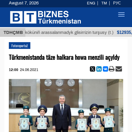
Awgust 7, 2026
ENG
TM
РУС
Toggl
navig
$12935,18
uýan köküniň arassalanmadyk glisirrizin turşusy (t.)
TDHÇMB
Fotoreportaž
Türkmenistanda täze halkara howa menzili açyldy
12:00
24.06.2021