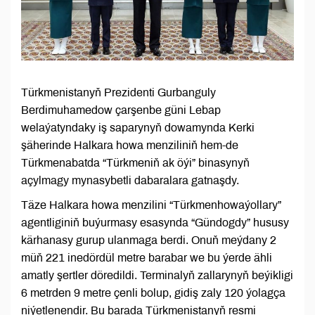
Türkmenistanyň Prezidenti Gurbanguly
Berdimuhamedow çarşenbe güni Lebap
welaýatyndaky iş saparynyň dowamynda Kerki
şäherinde Halkara howa menziliniň hem-de
Türkmenabatda “Türkmeniň ak öýi” binasynyň
açylmagy mynasybetli dabaralara gatnaşdy.
Täze Halkara howa menzilini “Türkmenhowaýollary”
agentliginiň buýurmasy esasynda “Gündogdy” hususy
kärhanasy gurup ulanmaga berdi. Onuň meýdany 2
müň 221 inedördül metre barabar we bu ýerde ähli
amatly şertler döredildi. Terminalyň zallarynyň beýikligi
6 metrden 9 metre çenli bolup, gidiş zaly 120 ýolagça
niýetlenendir. Bu barada Türkmenistanyň resmi