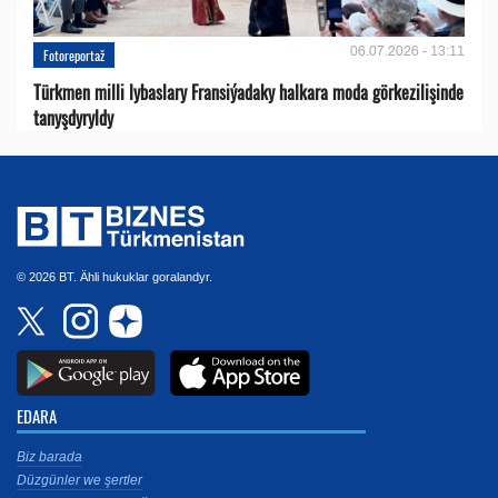
06.07.2026 - 13:11
Fotoreportaž
Türkmen milli lybaslary Fransiýadaky halkara moda görkezilişinde
tanyşdyryldy
© 2026 BT. Ähli hukuklar goralandyr.
EDARA
Biz barada
Düzgünler we şertler