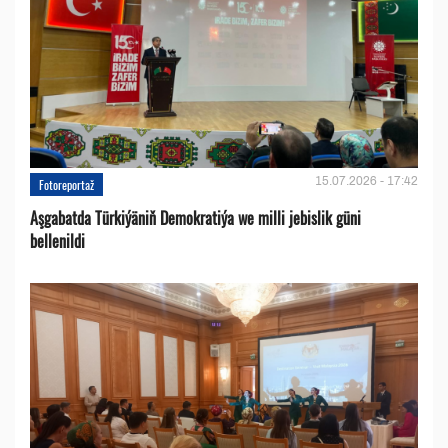
15.07.2026 - 17:42
Fotoreportaž
Aşgabatda Türkiýäniň Demokratiýa we milli jebislik güni
bellenildi