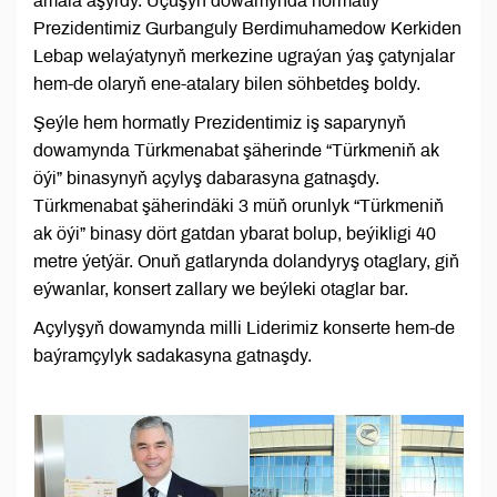
amala aşyrdy. Uçuşyň dowamynda hormatly
Prezidentimiz Gurbanguly Berdimuhamedow Kerkiden
Lebap welaýatynyň merkezine ugraýan ýaş çatynjalar
hem-de olaryň ene-atalary bilen söhbetdeş boldy.
Şeýle hem hormatly Prezidentimiz iş saparynyň
dowamynda Türkmenabat şäherinde “Türkmeniň ak
öýi” binasynyň açylyş dabarasyna gatnaşdy.
Türkmenabat şäherindäki 3 müň orunlyk “Türkmeniň
ak öýi” binasy dört gatdan ybarat bolup, beýikligi 40
metre ýetýär. Onuň gatlarynda dolandyryş otaglary, giň
eýwanlar, konsert zallary we beýleki otaglar bar.
Açylyşyň dowamynda milli Liderimiz konserte hem-de
baýramçylyk sadakasyna gatnaşdy.