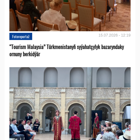
15.07.2026 - 12:19
Fotoreportaž
“Tourism Malaysia” Türkmenistanyň syýahatçylyk bazaryndaky
ornuny berkidýär