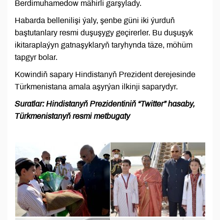
Berdimuhamedow mähirli garşylady.
Habarda bellenilişi ýaly, şenbe güni iki ýurduň
baştutanlary resmi duşuşygy geçirerler. Bu duşuşyk
ikitaraplaýyn gatnaşyklaryň taryhynda täze, möhüm
tapgyr bolar.
Kowindiň sapary Hindistanyň Prezident derejesinde
Türkmenistana amala aşyrýan ilkinji saparydyr.
Suratlar: Hindistanyň Prezidentiniň “Twitter” hasaby,
Türkmenistanyň resmi metbugaty