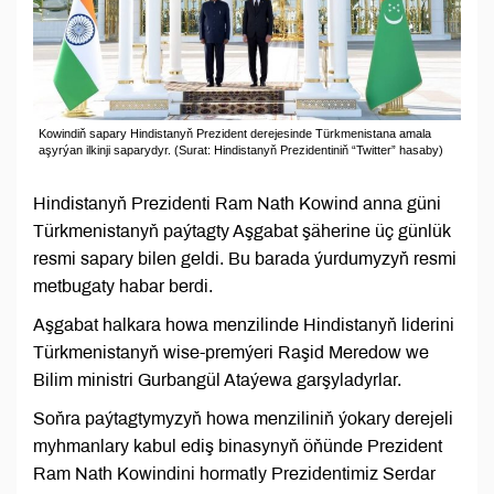
Kowindiň sapary Hindistanyň Prezident derejesinde Türkmenistana amala
aşyrýan ilkinji saparydyr. (Surat: Hindistanyň Prezidentiniň “Twitter” hasaby)
Hindistanyň Prezidenti Ram Nath Kowind anna güni
Türkmenistanyň paýtagty Aşgabat şäherine üç günlük
resmi sapary bilen geldi. Bu barada ýurdumyzyň resmi
metbugaty habar berdi.
Aşgabat halkara howa menzilinde Hindistanyň liderini
Türkmenistanyň wise-premýeri Raşid Meredow we
Bilim ministri Gurbangül Ataýewa garşyladyrlar.
Soňra paýtagtymyzyň howa menziliniň ýokary derejeli
myhmanlary kabul ediş binasynyň öňünde Prezident
Ram Nath Kowindini hormatly Prezidentimiz Serdar