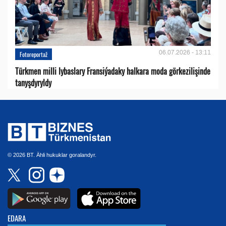
06.07.2026 - 13:11
Fotoreportaž
Türkmen milli lybaslary Fransiýadaky halkara moda görkezilişinde
tanyşdyryldy
© 2026 BT. Ähli hukuklar goralandyr.
EDARA