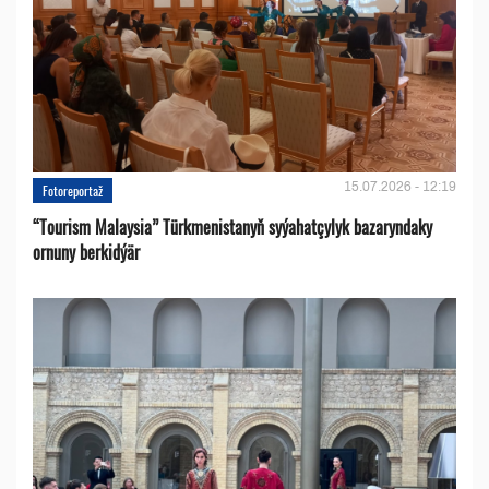
15.07.2026 - 12:19
Fotoreportaž
“Tourism Malaysia” Türkmenistanyň syýahatçylyk bazaryndaky
ornuny berkidýär