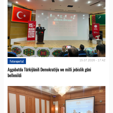
15.07.2026 - 17:42
Fotoreportaž
Aşgabatda Türkiýäniň Demokratiýa we milli jebislik güni
bellenildi