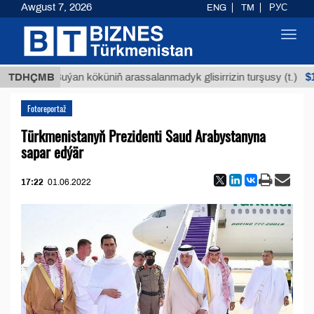
Awgust 7, 2026
ENG
TM
РУС
Toggl
navig
$12935
TDHÇMB
Buýan köküniň arassalanmadyk glisirrizin turşusy (t.)
Fotoreportaž
Türkmenistanyň Prezidenti Saud Arabystanyna
sapar edýär
17:22
01.06.2022