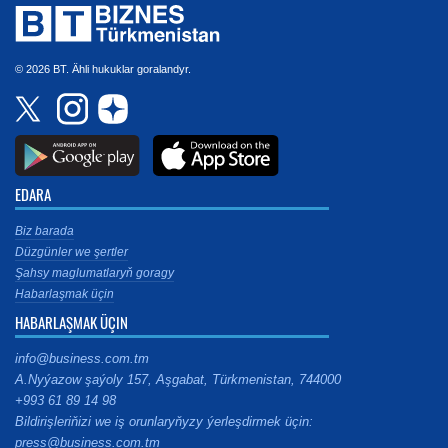
© 2026 BT. Ähli hukuklar goralandyr.
EDARA
Biz barada
Düzgünler we şertler
Şahsy maglumatlaryň goragy
Habarlaşmak üçin
HABARLAŞMAK ÜÇIN
info@business.com.tm
A.Nyýazow şaýoly 157, Aşgabat, Türkmenistan, 744000
+993 61 89 14 98
Bildirişleriňizi we iş orunlaryňyzy ýerleşdirmek üçin:
press@business.com.tm