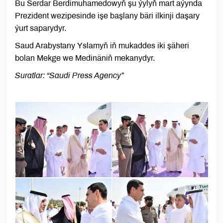
Bu Serdar Berdimuhamedowyň şu ýylyň mart aýynda
Prezident wezipesinde işe başlany bäri ilkinji daşary
ýurt saparydyr.
Saud Arabystany Yslamyň iň mukaddes iki şäheri
bolan Mekge we Medinäniň mekanydyr.
Suratlar: “Saudi Press Agency”