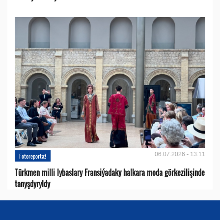
06.07.2026 - 13:11
Fotoreportaž
Türkmen milli lybaslary Fransiýadaky halkara moda görkezilişinde
tanyşdyryldy