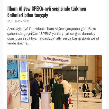
Ilham Aliýew SPEKA-nyň sergisinde türkmen
önümleri bilen tanyşdy
23.11.2023 - 10:51
Azerbaýjanyň Prezidenti Ilham Aliýew çarşenbe güni Baku
şäherinde geçirilýän “SPEKA ýurtlarynyň sergisi: durnukly
ösüş üçin sebit hyzmatdaşlygy” atly sergä baryp gördi we ol
ýerde dokma,...