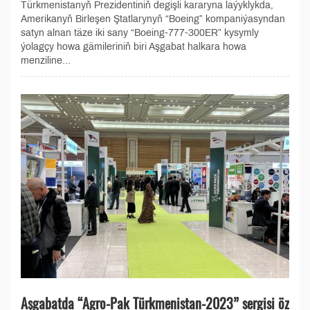
Türkmenistanyň Prezidentiniň degişli kararyna laýyklykda,
Amerikanyň Birleşen Ştatlarynyň “Boeing” kompaniýasyndan
satyn alnan täze iki sany “Boeing-777-300ER” kysymly
ýolagçy howa gämileriniň biri Aşgabat halkara howa
menziline...
Aşgabatda “Agro-Pak Türkmenistan-2023” sergisi öz