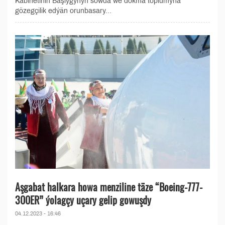
Kabinetiniň Başlygynyň söwda we dokma toplumyna
gözegçilik edýän orunbasary...
Aşgabat halkara howa menziline täze “Boeing-777-
300ER” ýolagçy uçary gelip gowuşdy
04.12.2023 - 16:46