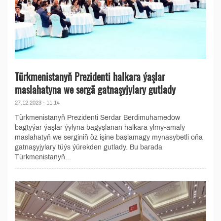
Türkmenistanyň Prezidenti halkara ýaşlar
maslahatyna we sergä gatnaşyjylary gutlady
27.12.2023 - 11:14
Türkmenistanyň Prezidenti Serdar Berdimuhamedow
bagtyýar ýaşlar ýylyna bagyşlanan halkara ylmy-amaly
maslahatyň we serginiň öz işine başlamagy mynasybetli oňa
gatnaşyjylary tüýs ýürekden gutlady. Bu barada
Türkmenistanyň...