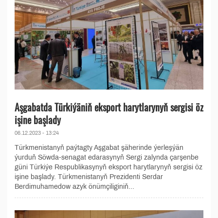
Aşgabatda Türkiýäniň eksport harytlarynyň sergisi öz
işine başlady
06.12.2023 - 13:24
Türkmenistanyň paýtagty Aşgabat şäherinde ýerleşýän
ýurduň Söwda-senagat edarasynyň Sergi zalynda çarşenbe
güni Türkiýe Respublikasynyň eksport harytlarynyň sergisi öz
işine başlady. Türkmenistanyň Prezidenti Serdar
Berdimuhamedow azyk önümçiliginiň...