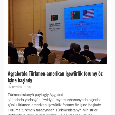
Aşgabatda Türkmen-amerikan işewürlik forumy öz
işine başlady
05.12.2023 - 18:39
Türkmenistanyň paýtagty Aşgabat
şäherinde ýerleşýän “Ýyldyz” myhmanhanasynda sişenbe
güni Türkmen-amerikan işewürlik forumy öz işine başlady.
Foruma türkmen tarapyndan Türkmenistanyň Ministrler