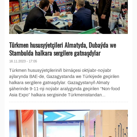
Türkmen hususyýetçileri Almatyda, Dubaýda we
Stambulda halkara sergilere gatnaşdylar
16.11.2023 - 17:05
Türkmen hususyýetçileriniň birnäçesi oktýabr-noýabr
aýlarynda BAE-de, Gazagystanda we Türkiýede geçirilen
halkara sergilere gatnaşdylar. Gazagystanyň Almaty
şäherinde 9-11-nji noýabr aralygynda geçirilen “Non-food
Asia Expo” halkara sergisinde Türkmenistandan...