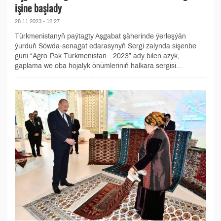
işine başlady
28.11.2023 - 12:27
Türkmenistanyň paýtagty Aşgabat şäherinde ýerleşýän
ýurduň Söwda-senagat edarasynyň Sergi zalynda sişenbe
güni “Agro-Pak Türkmenistan - 2023” ady bilen azyk,
gaplama we oba hojalyk önümleriniň halkara sergisi...