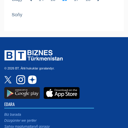
Soňy
© 2026 BT. Ähli hukuklar goralandyr.
EDARA
Biz barada
Düzgünler we şertler
Şahsy maglumatlaryň goragy