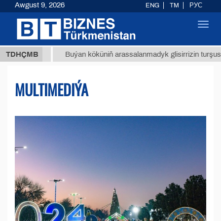
Awgust 9, 2026
ENG
TM
РУС
Toggl
navig
МТ
$12
TDHÇMB
Buýan köküniň arassalanmadyk glisirrizin turşusy (t.)
MULTIMEDIÝA