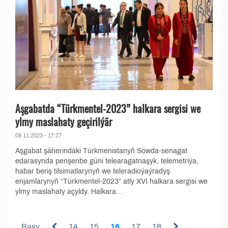
Aşgabatda “Türkmentel-2023” halkara sergisi we
ylmy maslahaty geçirilýär
09.11.2023 - 17:27
Aşgabat şäherindäki Türkmenistanyň Söwda-senagat
edarasynda penşenbe güni telearagatnaşyk, telemetriýa,
habar beriş tilsimatlarynyň we teleradioýaýradyş
enjamlarynyň “Türkmentel-2023” atly XVI halkara sergisi we
ylmy maslahaty açyldy. Halkara...
Başy
14
15
16
17
18