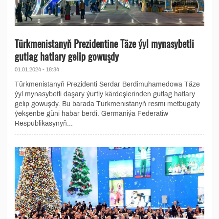
Türkmenistanyň Prezidentine Täze ýyl mynasybetli
gutlag hatlary gelip gowuşdy
01.01.2024 - 18:34
Türkmenistanyň Prezidenti Serdar Berdimuhamedowa Täze
ýyl mynasybetli daşary ýurtly kärdeşlerinden gutlag hatlary
gelip gowuşdy. Bu barada Türkmenistanyň resmi metbugaty
ýekşenbe güni habar berdi. Germaniýa Federatiw
Respublikasynyň...