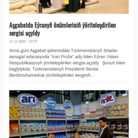
Aşgabatda Eýranyň önümleriniň ýöriteleşdirilen
sergisi açyldy
17.11.2023 - 12:37
Anna güni Aşgabat şäherindäki Türkmenistanyň Söwda-
senagat edarasynda “Iran Prože” ady bilen Eýran Yslam
Respublikasynyň ýöriteleşdirilen sergisi açyldy. Şunuň bilen
baglylykda, Türkmenistanyň Prezidenti Serdar
Berdimuhamedow ýöriteleşdirilen serginiň...