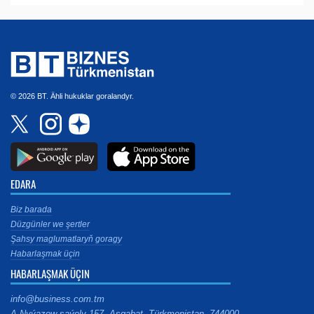
© 2026 BT. Ähli hukuklar goralandyr.
EDARA
Biz barada
Düzgünler we şertler
Şahsy maglumatlaryň goragy
Habarlaşmak üçin
HABARLAŞMAK ÜÇIN
info@business.com.tm
A.Nyýazow şaýoly 157, Aşgabat, Türkmenistan, 744000