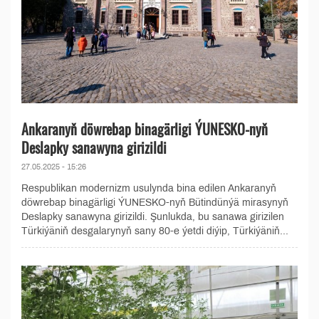
Ankaranyň döwrebap binagärligi ÝUNESKO-nyň
Deslapky sanawyna girizildi
27.05.2025 - 15:26
Respublikan modernizm usulynda bina edilen Ankaranyň
döwrebap binagärligi ÝUNESKO-nyň Bütindünýä mirasynyň
Deslapky sanawyna girizildi. Şunlukda, bu sanawa girizilen
Türkiýäniň desgalarynyň sany 80-e ýetdi diýip, Türkiýäniň...