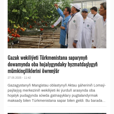
Gazak wekiliýeti Türkmenistana saparynyň
dowamynda oba hojalygyndaky hyzmatdaşlygyň
mümkinçiliklerini öwrenýär
27.05.2025 - 11:42
Gazagystanyň Mangistau oblastynyň Aktau şäheriniň Lomaý-
paýlaýyş merkeziniň wekiliýeti iki ýurduň arasynda oba
hojalyk pudagynda söwda gatnaşyklary pugtalandyrmak
maksady bilen Türkmenistana sapar bilen geldi. Bu barada...