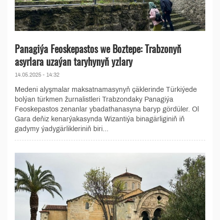
Panagiýa Feoskepastos we Boztepe: Trabzonyň
asyrlara uzaýan taryhynyň yzlary
14.05.2025 - 14:32
Medeni alyşmalar maksatnamasynyň çäklerinde Türkiýede
bolýan türkmen žurnalistleri Trabzondaky Panagiýa
Feoskepastos zenanlar ybadathanasyna baryp gördüler. Ol
Gara deňiz kenarýakasynda Wizantiýa binagärliginiň iň
gadymy ýadygärlikleriniň biri...