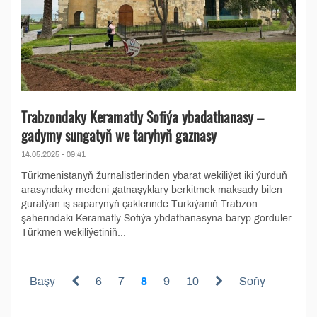
Trabzondaky Keramatly Sofiýa ybadathanasy –
gadymy sungatyň we taryhyň gaznasy
14.05.2025 - 09:41
Türkmenistanyň žurnalistlerinden ybarat wekiliýet iki ýurduň
arasyndaky medeni gatnaşyklary berkitmek maksady bilen
guralýan iş saparynyň çäklerinde Türkiýäniň Trabzon
şäherindäki Keramatly Sofiýa ybdathanasyna baryp gördüler.
Türkmen wekiliýetiniň...
Başy
6
7
8
9
10
Soňy