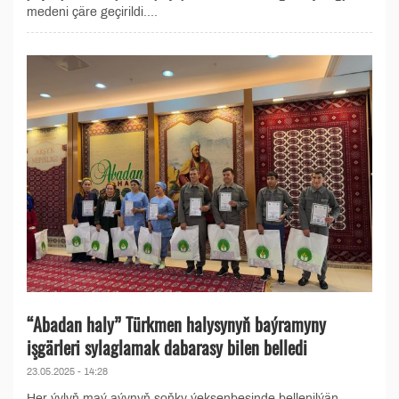
medeni çäre geçirildi....
“Abadan haly” Türkmen halysynyň baýramyny
işgärleri sylaglamak dabarasy bilen belledi
23.05.2025 - 14:28
Her ýylyň maý aýynyň soňky ýekşenbesinde bellenilýän