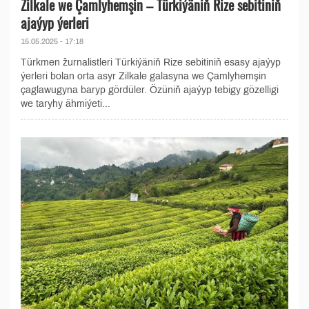
Zilkale we Çamlyhemşin – Türkiýäniň Rize sebitiniň
ajaýyp ýerleri
15.05.2025 - 17:18
Türkmen žurnalistleri Türkiýäniň Rize sebitiniň esasy ajaýyp
ýerleri bolan orta asyr Zilkale galasyna we Çamlyhemşin
çaglawugyna baryp gördüler. Özüniň ajaýyp tebigy gözelligi
we taryhy ähmiýeti...