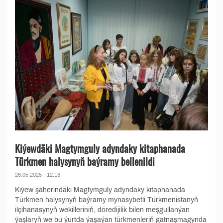
Kiýewdäki Magtymguly adyndaky kitaphanada
Türkmen halysynyň baýramy bellenildi
26.05.2025 - 12:13
Kiýew şäherindäki Magtymguly adyndaky kitaphanada
Türkmen halysynyň baýramy mynasybetli Türkmenistanyň
ilçihanasynyň wekilleriniň, döredijilik bilen meşgullanýan
ýaşlaryň we bu ýurtda ýaşaýan türkmenleriň gatnaşmagynda