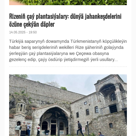
Rizeniň çaý plantasiýalary: dünýä jahankeşdelerini
özüne çekýän däpler
14.05.2025 - 19:50
Türkiýä saparynyň dowamynda Türkmenistanyň köpçülikleýin
habar beriş serişdeleriniň wekilleri Rize şäheriniň golaýynda
ýerleşýän çaý plantasiýalaryna we Çeçewa obasyna
gezelenç edip, çaýy ösdürip ýetişdirmegiň ýerli usullary...