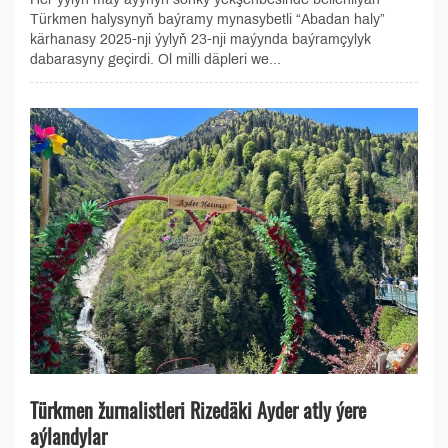
Türkmen halysynyň baýramy mynasybetli “Abadan haly”
kärhanasy 2025-nji ýylyň 23-nji maýynda baýramçylyk
dabarasyny geçirdi. Ol milli däpleri we...
Türkmen žurnalistleri Rizedäki Ayder atly ýere
aýlandylar