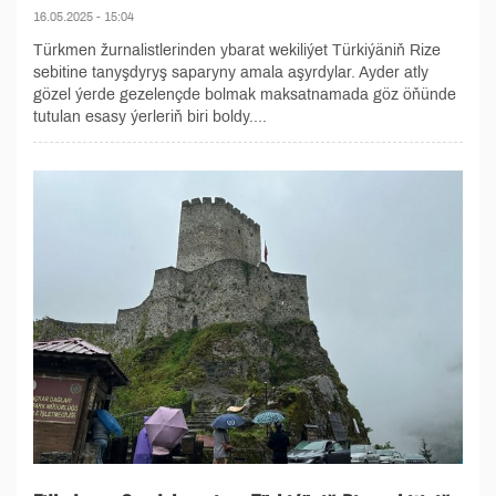
16.05.2025 - 15:04
Türkmen žurnalistlerinden ybarat wekiliýet Türkiýäniň Rize
sebitine tanyşdyryş saparyny amala aşyrdylar. Ayder atly
gözel ýerde gezelençde bolmak maksatnamada göz öňünde
tutulan esasy ýerleriň biri boldy....