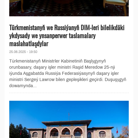
Türkmenistanyň we Russiýanyň DIM-leri bilelikdäki
ykdysady we ynsanperwer taslamalary
maslahatlaşdylar
25.06.2025 - 19:50
Türkmenistanyň Ministrler Kabinetiniň Başlygynyň
orunbasary, daşary işler ministri Raşid Meredow 25-nji
iýunda Aşgabatda Russiýa Federasiýasynyň daşary işler
ministri Sergeý Lawrow bilen gepleşikleri geçirdi. Duşuşygyň
dowamynda...