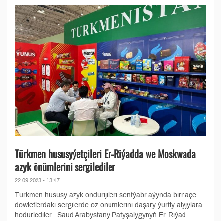
Türkmen hususyýetçileri Er-Riýadda we Moskwada
azyk önümlerini sergilediler
22.09.2023 - 13:47
Türkmen hususy azyk öndürijileri sentýabr aýynda birnäçe
döwletlerdäki sergilerde öz önümlerini daşary ýurtly alyjylara
hödürlediler. Saud Arabystany Patyşalygynyň Er-Riýad