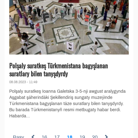
Polşaly suratkeş Türkmenistana bagyşlanan
suratlary bilen tanyşdyrdy
08.08.2023 - 11:49
Polşaly suratkeş Ioanna Galetska 3-5-nji awgust aralygynda
Aşgabat şäherindäki Şekillendiriş sungaty muzeýinde
Türkmenistana bagyşlanan täze suratlary bilen tanyşdyrdy.
Bu barada Türkmenistanyň resmi metbugaty habar berdi.
Habarda...
Başy
16
17
18
19
20