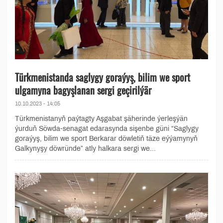
Türkmenistanda saglygy goraýyş, bilim we sport
ulgamyna bagyşlanan sergi geçirilýär
10.10.2023 - 14:05
Türkmenistanyň paýtagty Aşgabat şäherinde ýerleşýän
ýurduň Söwda-senagat edarasynda sişenbe güni “Saglygy
goraýyş, bilim we sport Berkarar döwletiň täze eýýamynyň
Galkynyşy döwründe” atly halkara sergi we...