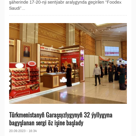
şäherinde 17-20-nji sentýabr aralygynda geçirilen “Foodeх
Saudi”...
Türkmenistanyň Garaşsyzlygynyň 32 ýyllygyna
bagyşlanan sergi öz işine başlady
20.09.2023 - 16:34