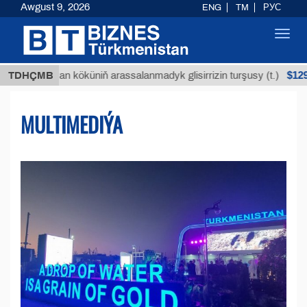
Awgust 9, 2026
ENG
TM
РУС
Toggl
navig
$12935,18
uýan köküniň arassalanmadyk glisirrizin turşusy (t.)
TDHÇMB
MULTIMEDIÝA