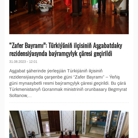
“Zafer Bayramı”: Türkiýäniň ilçisiniň Aşgabatdaky
rezidensiýasynda baýramçylyk çäresi geçirildi
31.08.2023 - 12:01
Aşgabat şäherinde ýerleşýän Türkiýäniň ilçisiniň
rezidensiýasynda çarşenbe güni “Zafer Bayramı” – Ýeňiş
güni mynasybetli resmi baýramçylyk çäresi geçirildi. Bu çärä
Türkmenistanyň Goranmak ministriniň orunbasary Begmyrat
Soltanow,...