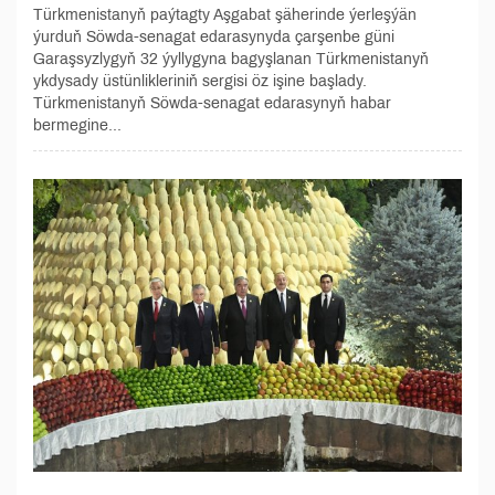
Türkmenistanyň paýtagty Aşgabat şäherinde ýerleşýän
ýurduň Söwda-senagat edarasynyda çarşenbe güni
Garaşsyzlygyň 32 ýyllygyna bagyşlanan Türkmenistanyň
ykdysady üstünlikleriniň sergisi öz işine başlady.
Türkmenistanyň Söwda-senagat edarasynyň habar
bermegine...