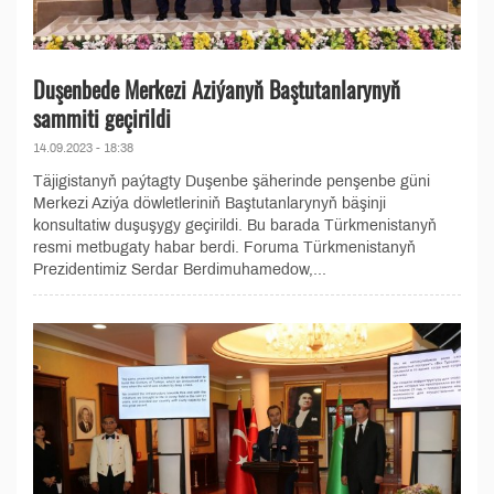
Duşenbede Merkezi Aziýanyň Baştutanlarynyň
sammiti geçirildi
14.09.2023 - 18:38
Täjigistanyň paýtagty Duşenbe şäherinde penşenbe güni
Merkezi Aziýa döwletleriniň Baştutanlarynyň bäşinji
konsultatiw duşuşygy geçirildi. Bu barada Türkmenistanyň
resmi metbugaty habar berdi. Foruma Türkmenistanyň
Prezidentimiz Serdar Berdimuhamedow,...