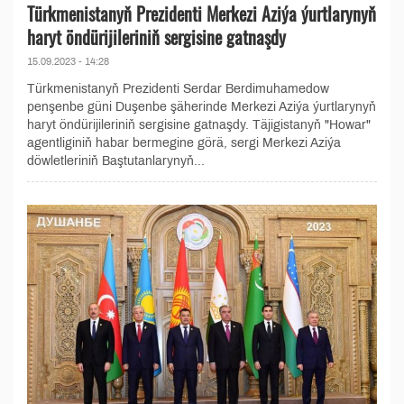
Türkmenistanyň Prezidenti Merkezi Aziýa ýurtlarynyň
haryt öndürijileriniň sergisine gatnaşdy
15.09.2023 - 14:28
Türkmenistanyň Prezidenti Serdar Berdimuhamedow
penşenbe güni Duşenbe şäherinde Merkezi Aziýa ýurtlarynyň
haryt öndürijileriniň sergisine gatnaşdy. Täjigistanyň "Howar"
agentliginiň habar bermegine görä, sergi Merkezi Aziýa
döwletleriniň Baştutanlarynyň...