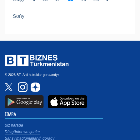
Soňy
© 2026 BT. Ähli hukuklar goralandyr.
EDARA
Biz barada
Düzgünler we şertler
Şahsy maglumatlaryň goragy