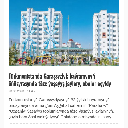
Türkmenistanda Garaşsyzlyk baýramynyň
öňüsyrasynda täze ýaşaýyş jaýlary, obalar açyldy
23.09.2023 - 11:45
Türkmenistanyň Garaşsyzlygynyň 32 ýyllyk baýramynyň
öňüsyrasynda anna güni Aşgabat şäheriniň “Parahat-7”,
“Çoganly” ýaşaýyş toplumlarynda täze ýaşaýyş jaýlarynyň,
şeýle hem Ahal welaýatynyň Gökdepe etrabynda iki sany...