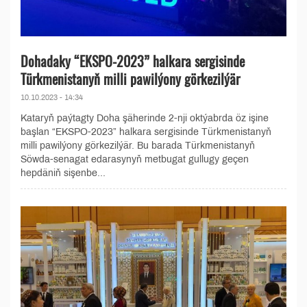
Dohadaky “EKSPO-2023” halkara sergisinde
Türkmenistanyň milli pawilýony görkezilýär
10.10.2023 - 14:34
Kataryň paýtagty Doha şäherinde 2-nji oktýabrda öz işine
başlan “EKSPO-2023” halkara sergisinde Türkmenistanyň
milli pawilýony görkezilýär. Bu barada Türkmenistanyň
Söwda-senagat edarasynyň metbugat gullugy geçen
hepdäniň sişenbe...