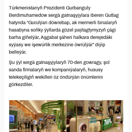
Türkmenistanyň Prezidenti Gurbanguly
Berdimuhamedow sergä gatnaşyjylara iberen Gutlag
hatynda “Gurulýan döwrebap, ak mermerli binalaryň
hasabyna soň­ky ýyllarda gözel paýtagtymyzyň çägi
barha gi­ňelýär, Aşgabat şäheri halkara derejedäki
syýasy we işewürlik merkezine öwrülýär” diýip
belleýär.
Şu ýyl sergä gatnaşyjylaryň 70-den gowragy, şol
sanda firmalaryň we kompaniýalaryň, hususy
telekeçiligiň wekilleri öz öndürýän önümlerini
görkezdiler.