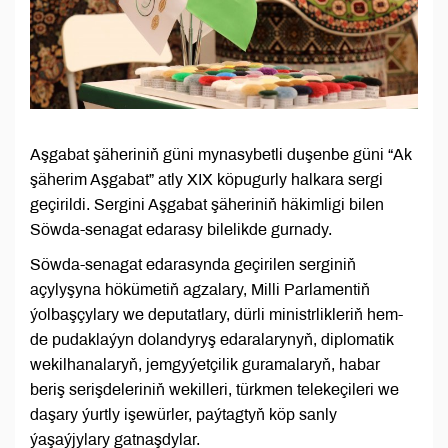
Aşgabat şäheriniň güni mynasybetli duşenbe güni “Ak
şäherim Aşgabat” atly XIX köpugurly halkara sergi
geçirildi. Sergini Aşgabat şäheriniň häkimligi bilen
Söwda-senagat edarasy bilelikde gurnady.
Söwda-senagat edarasynda geçirilen serginiň
açylyşyna hökümetiň agzalary, Milli Parlamentiň
ýolbaşçylary we deputatlary, dürli ministrlikleriň hem-
de pudaklaýyn dolandyryş edaralarynyň, diplomatik
wekilhanalaryň, jemgyýetçilik guramalaryň, habar
beriş serişdeleriniň wekilleri, türkmen telekeçileri we
daşary ýurtly işewürler, paýtagtyň köp sanly
ýaşaýjylary gatnaşdylar.