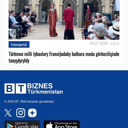
06.07.2026 - 13:11
Fotoreportaž
Türkmen milli lybaslary Fransiýadaky halkara moda görkezilişinde
tanyşdyryldy
© 2026 BT. Ähli hukuklar goralandyr.