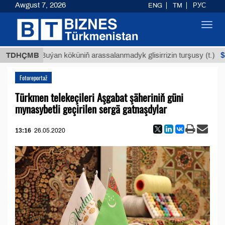
Awgust 7, 2026
ENG
TM
РУС
Toggl
navig
$12935,
TDHÇMB
Buýan köküniň arassalanmadyk glisirrizin turşusy (t.)
Fotoreportaž
Türkmen telekeçileri Aşgabat şäheriniň güni
mynasybetli geçirilen sergä gatnaşdylar
13:16
26.05.2020