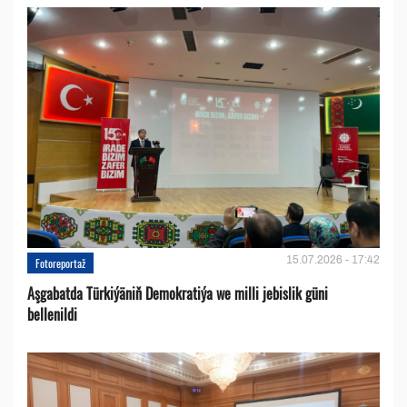
15.07.2026 - 17:42
Fotoreportaž
Aşgabatda Türkiýäniň Demokratiýa we milli jebislik güni
bellenildi