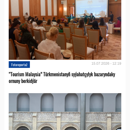
15.07.2026 - 12:19
Fotoreportaž
“Tourism Malaysia” Türkmenistanyň syýahatçylyk bazaryndaky
ornuny berkidýär