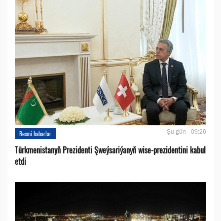
Şu gün - 09:26
Resmi habarlar
Türkmenistanyň Prezidenti Şweýsariýanyň wise-prezidentini kabul
etdi