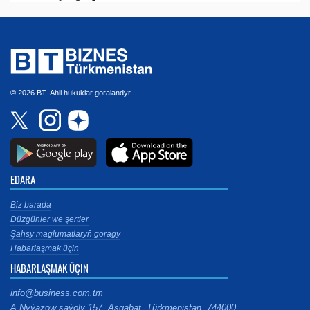
© 2026 BT. Ähli hukuklar goralandyr.
EDARA
Biz barada
Düzgünler we şertler
Şahsy maglumatlaryň goragy
Habarlaşmak üçin
HABARLAŞMAK ÜÇIN
info@business.com.tm
A.Nyýazow şaýoly 157, Aşgabat, Türkmenistan, 744000