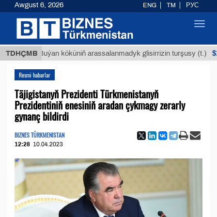
Awgust 6, 2026
ENG
TM
РУС
Toggl
navig
$12935,1
TDHÇMB
Buýan köküniň arassalanmadyk glisirrizin turşusy (t.)
Resmi habarlar
Täjigistanyň Prezidenti Türkmenistanyň
Prezidentiniň enesiniň aradan çykmagy zerarly
gynanç bildirdi
BIZNES TÜRKMENISTAN
12:28
10.04.2023