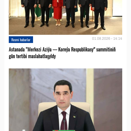
01.08.2026 - 14:14
Resmi habarlar
Astanada “Merkezi Aziýa — Koreýa Respublikasy” sammitiniň
gün tertibi maslahatlaşyldy