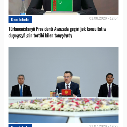
01.08.2026 - 12:04
Resmi habarlar
Türkmenistanyň Prezidenti Awazada geçiriljek konsultatiw
duşuşygyň gün tertibi bilen tanyşdyrdy
31.07.2026 - 19:23