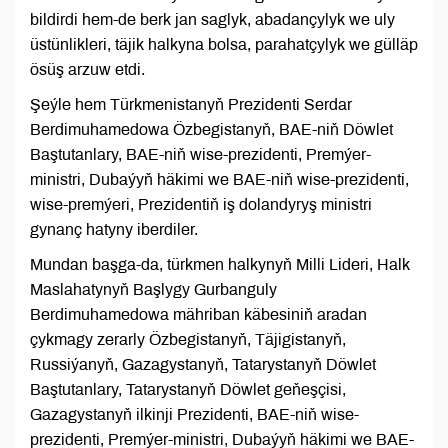
bildirdi hem-de berk jan saglyk, abadançylyk we uly
üstünlikleri, täjik halkyna bolsa, parahatçylyk we gülläp
ösüş arzuw etdi.
Şeýle hem Türkmenistanyň Prezidenti Serdar
Berdimuhamedowa Özbegistanyň, BAE-niň Döwlet
Baştutanlary, BAE-niň wise-prezidenti, Premýer-
ministri, Dubaýyň häkimi we BAE-niň wise-prezidenti,
wise-premýeri, Prezidentiň iş dolandyryş ministri
gynanç hatyny iberdiler.
Mundan başga-da, türkmen halkynyň Milli Lideri, Halk
Maslahatynyň Başlygy Gurbanguly
Berdimuhamedowa mähriban käbesiniň aradan
çykmagy zerarly Özbegistanyň, Täjigistanyň,
Russiýanyň, Gazagystanyň, Tatarystanyň Döwlet
Baştutanlary, Tatarystanyň Döwlet geňeşçisi,
Gazagystanyň ilkinji Prezidenti, BAE-niň wise-
prezidenti, Premýer-ministri, Dubaýyň häkimi we BAE-