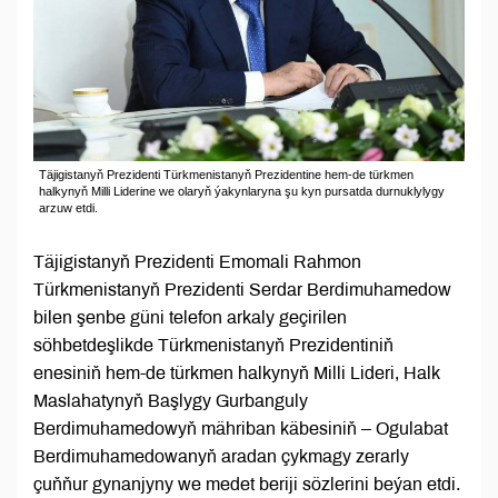
Täjigistanyň Prezidenti Türkmenistanyň Prezidentine hem-de türkmen
halkynyň Milli Liderine we olaryň ýakynlaryna şu kyn pursatda durnuklylygy
arzuw etdi.
Täjigistanyň Prezidenti Emomali Rahmon
Türkmenistanyň Prezidenti Serdar Berdimuhamedow
bilen şenbe güni telefon arkaly geçirilen
söhbetdeşlikde Türkmenistanyň Prezidentiniň
enesiniň hem-de türkmen halkynyň Milli Lideri, Halk
Maslahatynyň Başlygy Gurbanguly
Berdimuhamedowyň mähriban käbesiniň – Ogulabat
Berdimuhamedowanyň aradan çykmagy zerarly
çuňňur gynanjyny we medet beriji sözlerini beýan etdi.