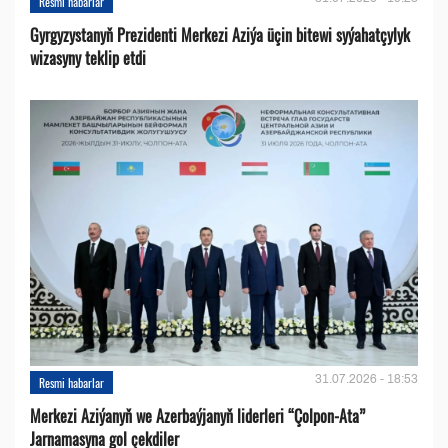
Resmi habarlar
Gyrgyzystanyň Prezidenti Merkezi Aziýa üçin bitewi syýahatçylyk
wizasyny teklip etdi
31.07.2026 - 18:53
Resmi habarlar
Merkezi Aziýanyň we Azerbaýjanyň liderleri “Çolpon-Ata”
Jarnamasyna gol çekdiler