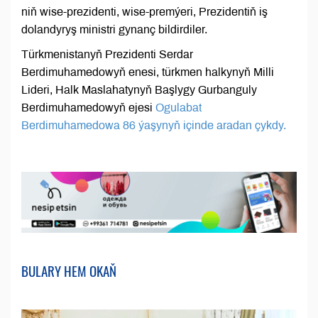
niň wise-prezidenti, wise-premýeri, Prezidentiň iş
dolandyryş ministri gynanç bildirdiler.
Türkmenistanyň Prezidenti Serdar
Berdimuhamedowyň enesi, türkmen halkynyň Milli
Lideri, Halk Maslahatynyň Başlygy Gurbanguly
Berdimuhamedowyň ejesi
Ogulabat
Berdimuhamedowa 86 ýaşynyň içinde aradan çykdy.
BULARY HEM OKAŇ