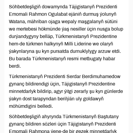
Söhbetdeşligiň dowamynda Täjigistanyň Prezidenti
Emomali Rahmon Ogulabat ejäniň durmuş ýolunyň
Watana, mähriban ojaga wepaly maşgalanyň sütüni
we mertebesi hökmünde ýaş nesiller üçin nusga bolup
durýandygyny belläp, Türkmenistanyň Prezidentine
hem-de türkmen halkynyň Milli Liderine we olaryň
ýakynlaryna şu kyn pursatda durnuklylygy arzuw etdi.
Bu barada Türkmenistanyň resmi metbugaty habar
berdi.
Türkmenistanyň Prezidenti Serdar Berdimuhamedow
gynanç bildirendigi üçin, Täjigistanyň Prezidentine
minnetdarlyk bildirip, agyr ýitgi zerarly şu kyn günlerde
ýakyn dost tarapyndan berilýän uly goldawyň
möhümdigini belledi.
Söhbetdeşligiň ahyrynda Türkmenistanyň Baştutany
gynanç bildiren sözleri üçin Täjigistanyň Prezidenti
Emomali Rahmona ýene-de bir gezek minnetdarlyk