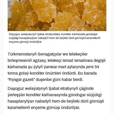
Daşoguz welaýatynyň Şabat etrabyndaky konditer kärhanada gündogar
süýjüligi hasaplanylýan nabadyň hem-de beýleki dürli görnüşli karamelleriň
ençeme görnüşi öndürilýär.
Türkmenistanyň Senagatçylar we telekeçiler
birleşmesiniň agzasy, telekeçi Ismail Ismailowa degişli
kärhanada şu ýylyň ýanwar-mart aýlarynda jemi 54
tonna golaý konditer önümleri öndürdi. Bu barada
“Rysgal gazeti” duşenbe güni habar berdi.
Daşoguz welaýatynyň Şabat etrabynyň çäginde
ýerleşýän konditer kärhanasynda gündogar süýjüligi
hasaplanylýan nabadyň hem-de beýleki dürli görnüşli
karamelleriň ençeme görnüşi öndürilýär.