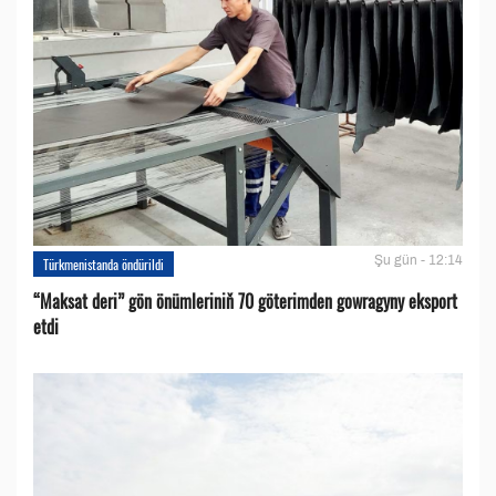
Şu gün - 12:14
Türkmenistanda öndürildi
“Maksat deri” gön önümleriniň 70 göterimden gowragyny eksport
etdi