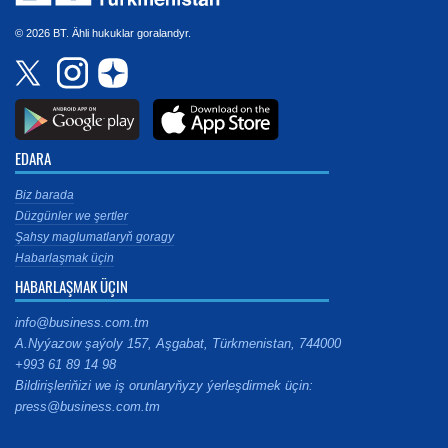
© 2026 BT. Ähli hukuklar goralandyr.
EDARA
Biz barada
Düzgünler we şertler
Şahsy maglumatlaryň goragy
Habarlaşmak üçin
HABARLAŞMAK ÜÇIN
info@business.com.tm
A.Nyýazow şaýoly 157, Aşgabat, Türkmenistan, 744000
+993 61 89 14 98
Bildirişleriňizi we iş orunlaryňyzy ýerleşdirmek üçin:
press@business.com.tm