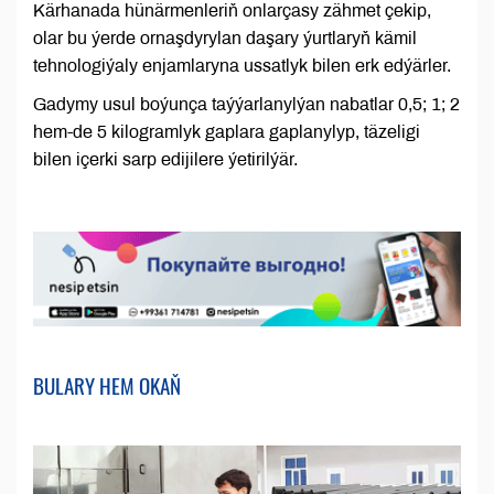
Kärhanada hünärmenleriň onlarçasy zähmet çekip,
olar bu ýerde ornaşdyrylan daşary ýurtlaryň kämil
tehnologiýaly enjamlaryna ussatlyk bilen erk edýärler.
Gadymy usul boýunça taýýarlanylýan nabatlar 0,5; 1; 2
hem-de 5 kilogramlyk gaplara gaplanylyp, täzeligi
bilen içerki sarp edijilere ýetirilýär.
BULARY HEM OKAŇ