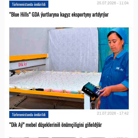
25.07.2026 - 11:04
Türkmenistanda öndürildi
“Blue Hills” GDA ýurtlaryna kagyz eksportyny artdyrýar
21.07.2026 - 17:42
Türkmenistanda öndürildi
“Dik Aý” mebel düşekleriniň önümçiligini giňeldýär