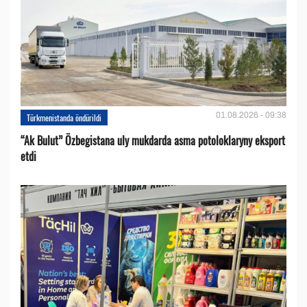
01.08.2026 - 09:38
Türkmenistanda öndürildi
“Ak Bulut” Özbegistana uly mukdarda asma potoloklaryny eksport
etdi