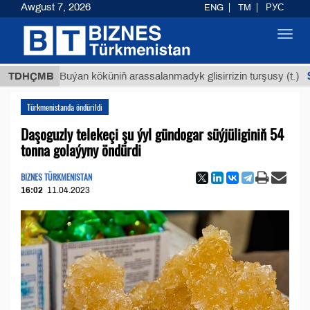
Awgust 7, 2026
ENG
TM
РУС
Toggl
navig
$12935,
TDHÇMB
Buýan köküniň arassalanmadyk glisirrizin turşusy (t.)
Türkmenistanda öndürildi
Daşoguzly telekeçi şu ýyl gündogar süýjüliginiň 54
tonna golaýyny öndürdi
BIZNES TÜRKMENISTAN
16:02
11.04.2023