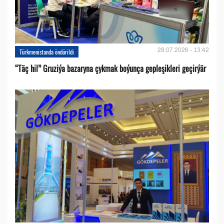
28.07.2026 - 13:42
Türkmenistanda öndürildi
“Täç hil” Gruziýa bazaryna çykmak boýunça gepleşikleri geçirýär