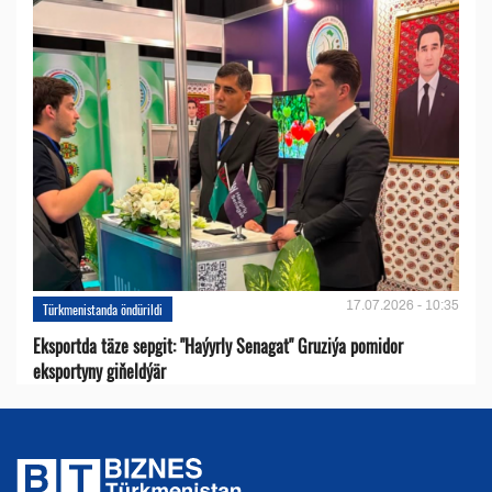
17.07.2026 - 10:35
Türkmenistanda öndürildi
Eksportda täze sepgit: "Haýyrly Senagat" Gruziýa pomidor
eksportyny giňeldýär