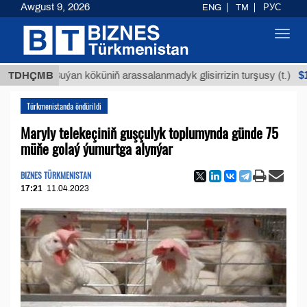
Awgust 9, 2026
ENG
TM
РУС
Toggl
navig
$12935,1
TDHÇMB
Buýan köküniň arassalanmadyk glisirrizin turşusy (t.)
Türkmenistanda öndürildi
Maryly telekeçiniň guşçulyk toplumynda günde 75
müňe golaý ýumurtga alynýar
BIZNES TÜRKMENISTAN
17:21
11.04.2023