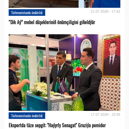
21.07.2026 - 17:42
Türkmenistanda öndürildi
“Dik Aý” mebel düşekleriniň önümçiligini giňeldýär
17.07.2026 - 10:35
Türkmenistanda öndürildi
Eksportda täze sepgit: "Haýyrly Senagat" Gruziýa pomidor