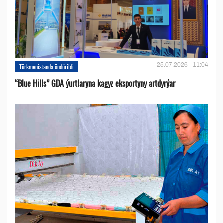
25.07.2026 - 11:04
Türkmenistanda öndürildi
“Blue Hills” GDA ýurtlaryna kagyz eksportyny artdyrýar