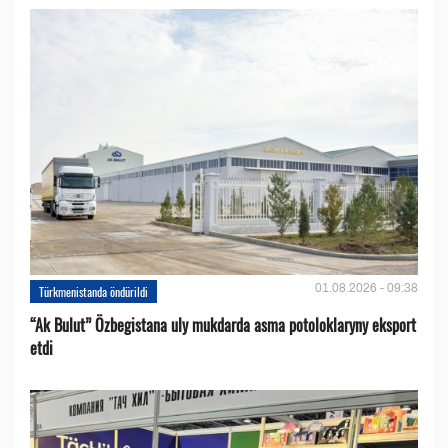
01.08.2026 - 09:38
Türkmenistanda öndürildi
“Ak Bulut” Özbegistana uly mukdarda asma potoloklaryny eksport
etdi