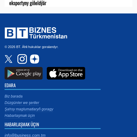
eksportyny giňeldýär
© 2026 BT. Ähli hukuklar goralandyr.
EDARA
Biz barada
Düzgünler we şertler
Şahsy maglumatlaryň goragy
Habarlaşmak üçin
HABARLAŞMAK ÜÇIN
info@business.com.tm