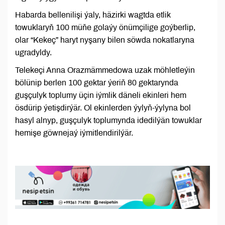
Habarda bellenilişi ýaly, häzirki wagtda etlik
towuklaryň 100 müňe golaýy önümçilige goýberlip,
olar “Kekeç” haryt nyşany bilen söwda nokatlaryna
ugradyldy.
Telekeçi Anna Orazmämmedowa uzak möhletleýin
bölünip berlen 100 gektar ýeriň 80 gektarynda
guşçulyk toplumy üçin iýmlik däneli ekinleri hem
ösdürip ýetişdirýär. Ol ekinlerden ýylyň-ýylyna bol
hasyl alnyp, guşçulyk toplumynda idedilýän towuklar
hemişe göwnejaý iýmitlendirilýär.