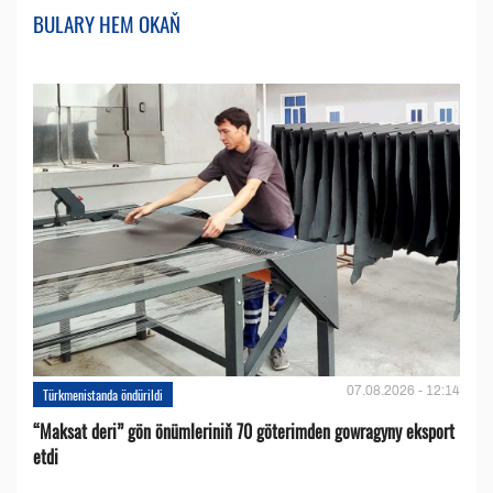
BULARY HEM OKAŇ
07.08.2026 - 12:14
Türkmenistanda öndürildi
“Maksat deri” gön önümleriniň 70 göterimden gowragyny eksport
etdi