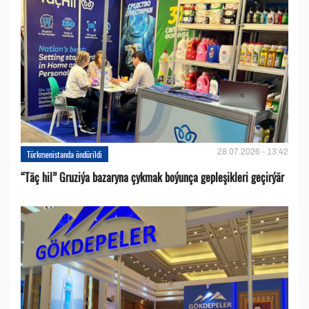
28.07.2026 - 13:42
Türkmenistanda öndürildi
“Täç hil” Gruziýa bazaryna çykmak boýunça gepleşikleri geçirýär