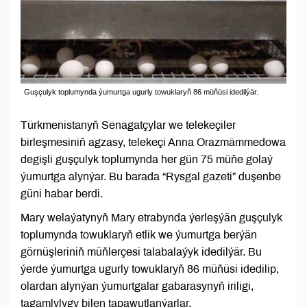
Guşçulyk toplumynda ýumurtga ugurly towuklaryň 86 müňüsi idedilýär.
Türkmenistanyň Senagatçylar we telekeçiler
birleşmesiniň agzasy, telekeçi Anna Orazmämmedowa
degişli guşçulyk toplumynda her gün 75 müňe golaý
ýumurtga alynýar. Bu barada “Rysgal gazeti” duşenbe
güni habar berdi.
Mary welaýatynyň Mary etrabynda ýerleşýän guşçulyk
toplumynda towuklaryň etlik we ýumurtga berýän
görnüşleriniň müňlerçesi talabalaýyk idedilýär. Bu
ýerde ýumurtga ugurly towuklaryň 86 müňüsi idedilip,
olardan alynýan ýumurtgalar gabarasynyň iriligi,
tagamlylygy bilen tapawutlanýarlar.