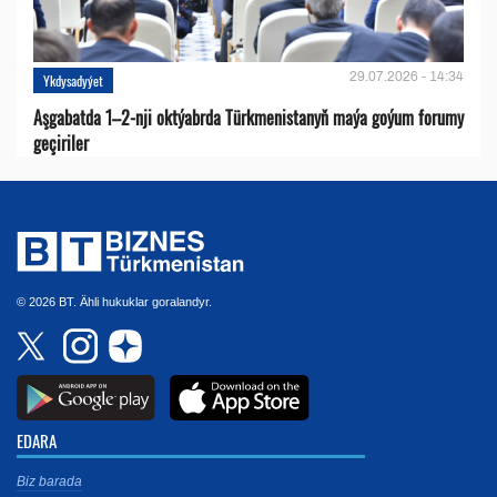
29.07.2026 - 14:34
Ykdysadyýet
Aşgabatda 1–2-nji oktýabrda Türkmenistanyň maýa goýum forumy
geçiriler
© 2026 BT. Ähli hukuklar goralandyr.
EDARA
Biz barada