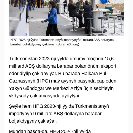
HPG 2023-nji ýylda Türkmenistanyň importynyň 9 milliard ABŞ dollaryna
barabar boljakdygyny çaklaýar. (Surat: e3g.org)
Türkmenistan 2023-nji ýylda umumy möçberi 15,6
milliard ABŞ dollaryna barabar bolan önüm eksport
eder diýlip çaklanylýar. Bu barada Halkara Pul
Gaznasynyň (HPG) maý aýynyň başynda çap eden
Ýakyn Gündogar we Merkezi Aziýa üçin sebitleýin
ykdysady çaklamasynda aýdylýar.
Şeýle hem HPG 2023-nji ýylda Türkmenistanyň
importynyň 9 milliard ABŞ dollaryna barabar
boljakdygyny çaklaýar.
Mundan başga-da, HPG 2024-nji ýylda