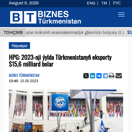
Awgust 8, 2026
ENG
TM
РУС
Toggl
navig
$12935,1
TDHÇMB
Buýan köküniň arassalanmadyk glisirrizin turşusy (t.)
Ykdysadyýet
HPG: 2023-nji ýylda Türkmenistanyň eksporty
$15,6 milliard bolar
BIZNES TÜRKMENISTAN
13:45
15.05.2023