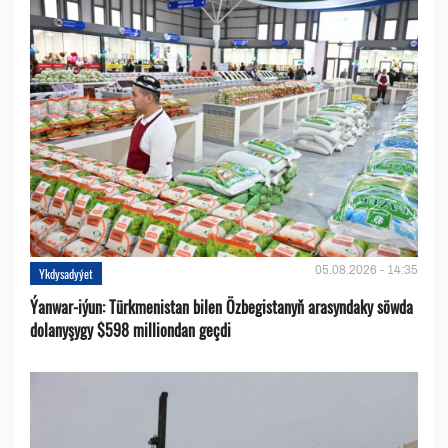
05.08.2026 - 14:35
Ykdysadyýet
Ýanwar-iýun: Türkmenistan bilen Özbegistanyň arasyndaky söwda
dolanyşygy $598 milliondan geçdi