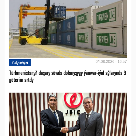
04.08.2026 - 16:57
Ykdysadyýet
Türkmenistanyň daşary söwda dolanyşygy ýanwar-iýul aýlarynda 9
göterim artdy