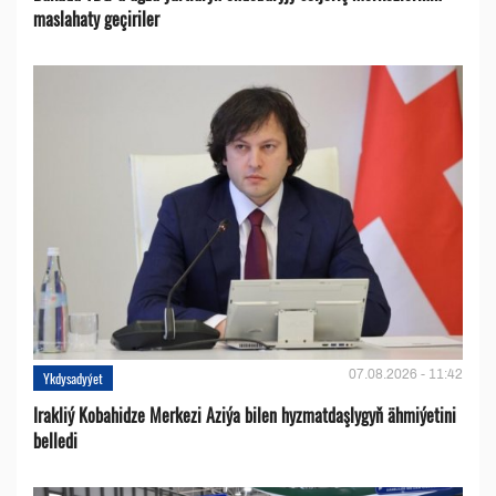
maslahaty geçiriler
07.08.2026 - 11:42
Ykdysadyýet
Irakliý Kobahidze Merkezi Aziýa bilen hyzmatdaşlygyň ähmiýetini
belledi