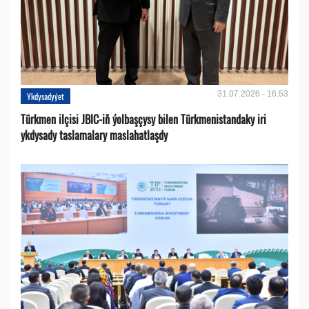
31.07.2026 - 16:53
Ykdysadyýet
Türkmen ilçisi JBIC-iň ýolbaşçysy bilen Türkmenistandaky iri
ykdysady taslamalary maslahatlaşdy