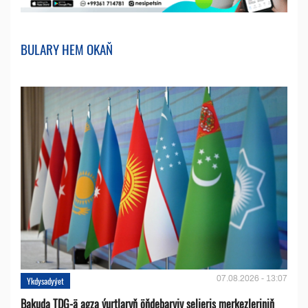
BULARY HEM OKAŇ
07.08.2026 - 13:07
Ykdysadyýet
Bakuda TDG-ä agza ýurtlaryň öňdebaryjy seljeriş merkezleriniň