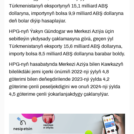
Türkmenistanyň eksportynyň 15,1 milliard ABŞ
dollaryna, importynyň bolsa 9,9 milliard ABŞ dollaryna
deň bolar diýip hasaplaýar.
HPG-nyň Ýakyn Gündogar we Merkezi Aziýa üçin
sebitleýin ykdysady çaklamasyna görä, geçen ýyl
Türkmenistanyň eksporty 15,6 milliard ABŞ dollaryna,
importy bolsa 8,5 milliard ABŞ dollaryna barabar boldy.
HPG-nyň hasabatynda Merkezi Aziýa bilen Kawkazyň
bilelikdäki jemi içerki önümiň 2022-nji ýylyň 4,8
göterimi bilen deňeşdirilende 2023-nji ýylda 4,2
göterime çenli peseljekdigini we onuň 2024-nji ýylda
4,5 göterime çenli ýokarlanjakdygy çaklanylýar.