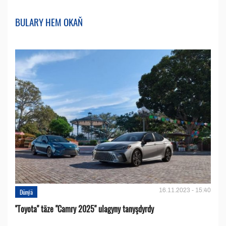
BULARY HEM OKAŇ
16.11.2023 - 15:40
Dünýä
''Toyota" täze "Camry 2025" ulagyny tanyşdyrdy