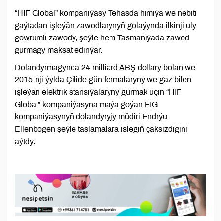
“HIF Global” kompaniýasy Tehasda himiýa we nebiti
gaýtadan işleýän zawodlarynyň golaýynda ilkinji uly
göwrümli zawody, şeýle hem Tasmaniýada zawod
gurmagy maksat edinýär.
Dolandyrmagynda 24 milliard ABŞ dollary bolan we
2015-nji ýylda Çilide gün fermalaryny we gaz bilen
işleýän elektrik stansiýalaryny gurmak üçin “HIF
Global” kompaniýasyna maýa goýan EIG
kompaniýasynyň dolandyryjy müdiri Endrýu
Ellenbogen şeýle taslamalara islegiň çäksizdigini
aýtdy.