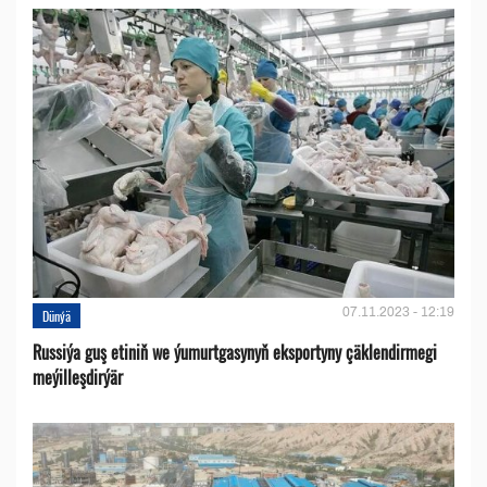
07.11.2023 - 12:19
Dünýä
Russiýa guş etiniň we ýumurtgasynyň eksportyny çäklendirmegi
meýilleşdirýär