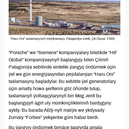
“Haru Oni” taslamasynyň meýilnamasy, Patagoniýa sebiti, Çili (Surat: CNN)
“Porsche” we “Siemens” kompaniýalary bilelikde “HIF
Global” kompaniýasynyň başlangyjy bilen Çiliniň
Patagoniýa sebitinde sintetiki ýangyç öndürmek üçin
ýel we gün energiýasyndan peýdalanýan “Haru Oni”
taslamasyny başladylar. Bu sebitde ýel generatorlary
üçin amatly howa şertlerini göz öňünde tutup,
taslamanyň ýolbaşçylarynyň biri Meg Jentl bu
başlangyjyň ägirt uly mümkinçilikleriniň bardygyny
aýtdy. Bu barada ABŞ-nyň maliýe we ykdysady
žurnaly “Forbes” ýekşenbe güni habar berdi.
Bu ýangyjy öndürmek birnäçe tapgyrda amala