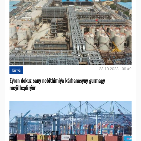
28.10.2023 - 09:49
Dünýä
Eýran dokuz sany nebithimiýa kärhanasyny gurmagy
meýilleşdirýär