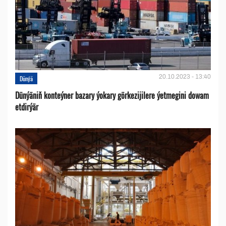
20.10.2023 - 13:40
Dünýä
Dünýäniň konteýner bazary ýokary görkezijilere ýetmegini dowam
etdirýär