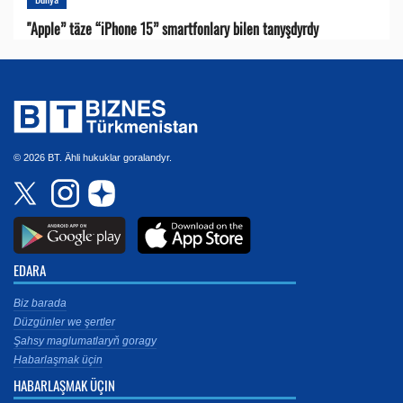
"Apple” täze “iPhone 15” smartfonlary bilen tanyşdyrdy
© 2026 BT. Ähli hukuklar goralandyr.
EDARA
Biz barada
Düzgünler we şertler
Şahsy maglumatlaryň goragy
Habarlaşmak üçin
HABARLAŞMAK ÜÇIN