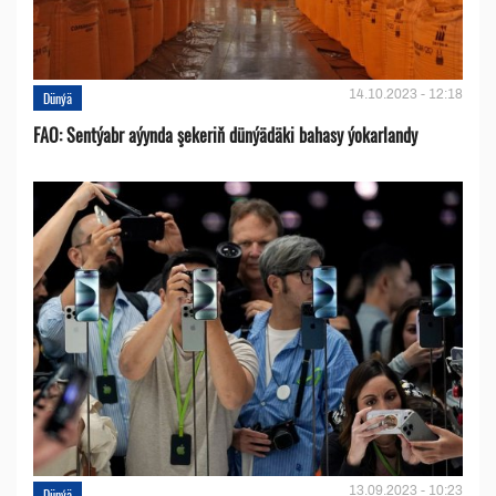
14.10.2023 - 12:18
Dünýä
FAO: Sentýabr aýynda şekeriň dünýädäki bahasy ýokarlandy
13.09.2023 - 10:23
Dünýä