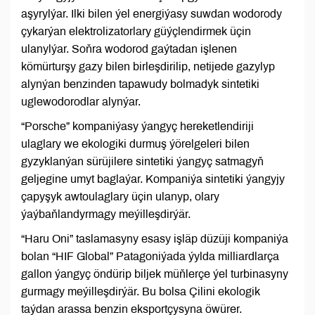
aşyrylýar. Ilki bilen ýel energiýasy suwdan wodorody
çykarýan elektrolizatorlary güýçlendirmek üçin
ulanylýar. Soňra wodorod gaýtadan işlenen
kömürturşy gazy bilen birleşdirilip, netijede gazylyp
alynýan benzinden tapawudy bolmadyk sintetiki
uglewodorodlar alynýar.
“Porsche” kompaniýasy ýangyç hereketlendiriji
ulaglary we ekologiki durmuş ýörelgeleri bilen
gyzyklanýan sürüjilere sintetiki ýangyç satmagyň
geljegine umyt baglaýar. Kompaniýa sintetiki ýangyjy
çapyşyk awtoulaglary üçin ulanyp, olary
ýaýbaňlandyrmagy meýilleşdirýär.
“Haru Oni” taslamasyny esasy işläp düzüji kompaniýa
bolan “HIF Global” Patagoniýada ýylda milliardlarça
gallon ýangyç öndürip biljek müňlerçe ýel turbinasyny
gurmagy meýilleşdirýär. Bu bolsa Çilini ekologik
taýdan arassa benzin eksportçysyna öwürer.