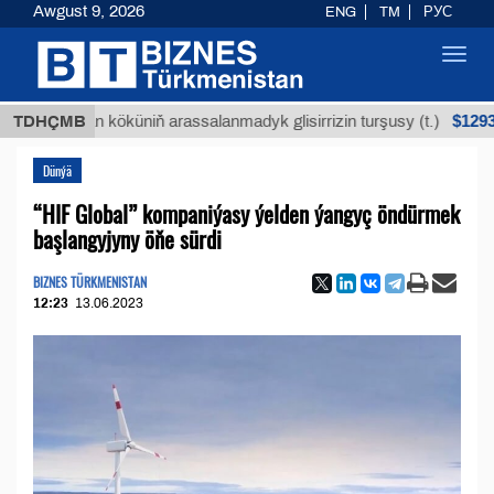
Awgust 9, 2026
ENG
TM
РУС
Toggl
navig
$12935,18
Buýan köküniň arassalanmadyk glisirrizin turşusy (t.)
TDHÇMB
Dünýä
“HIF Global” kompaniýasy ýelden ýangyç öndürmek
başlangyjyny öňe sürdi
BIZNES TÜRKMENISTAN
12:23
13.06.2023