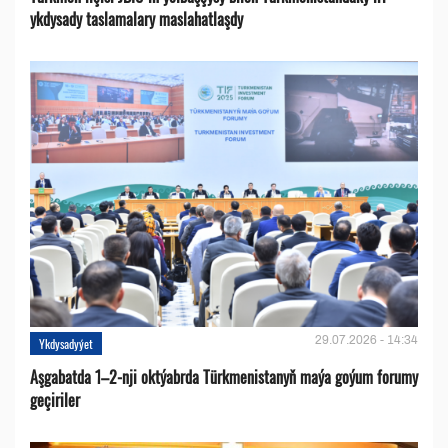
ykdysady taslamalary maslahatlaşdy
29.07.2026 - 14:34
Ykdysadyýet
Aşgabatda 1–2-nji oktýabrda Türkmenistanyň maýa goýum forumy
geçiriler