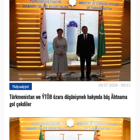
29.07.2026 - 09:21
Ykdysadyýet
Türkmenistan we ÝTÖB özara düşünişmek hakynda bäş Ähtnama
gol çekdiler