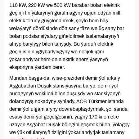
110 kW, 220 kW we 500 kW barabar bolan elektrik
geçiriji liniýalarynyň gurulmagyny üpjün edýän milli
elektrik toruny güýçlendirmek, şeýle hem bäş
welaýatyň dördüsinde dört sany täze we üç sany bar
bolan podstansiýalary giňeldilmek taslamalarynyň
alnyp barylyşy bilen tanyşdy. Bu ýurduň elektrik
geçirijisiniň ygtybarlylygyny we netijeliligini
ýokarlandyrar hem-de elektrik energiýasynyň
eksportyna ýardam berer.
Mundan başga-da, wise-prezident demir ýol arkaly
Aşgabatdan Duşak stansiýasyna baryp, demir ýol
pudagynyň wekilleri bilen duşuşdy we stansiýanyň
dolandyryş nokadyny synlady. AÖB Türkmenistanda
demir ýol ulgamlaryny döwrebaplaşdyrmak, şol sanda
esasy demirýol geçelgesiniň, ýagny 170 kilometre
uzaýan Aşgabat-Duşak bölegini goşmak bilen, ýolagçy
we ýük otlularynyň tizligini ýokarlandyrjak taslamany