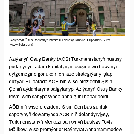
Aziýanyň Ösüş Bankynyň merkezi edarasy, Manilia, Filippinler (Surat:
www.flickr.com)
Aziýanyň Ösüş Banky (AÖB) Türkmenistanyň hususy
pudagynyň, adam kapitalynyň ösüşine we howanyň
üýtgemegine gönükdirilen täze strategiýany işläp
düzýär. Bu barada AÖB-niň wise-prezidenti Şisin
Çeniň aýdanlaryna salgylanyp, Aziýanyň Ösüş Banky
resmi web sahypasynda anna güni habar berdi.
AÖB-niň wise-prezidenti Şisin Çen bäş günlük
saparynyň dowamynda AÖB-niň dolandyryjysy,
Türkmenistanyň Merkezi bankynyň başlygy Toýly
Mälikow, wise-premýerler Baýmyrat Annamämmedow