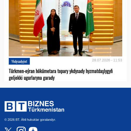
28.07.2026 - 11:53
Ykdysadyýet
Türkmen-eýran hökümetara topary ykdysady hyzmatdaşlygyň
geljekki ugurlaryna garady
© 2026 BT. Ähli hukuklar goralandyr.