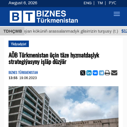
Awgust 6, 2026
ENG
TM
РУС
Toggl
navig
$12935,18
TDHÇMB
Buýan köküniň arassalanmadyk glisirrizin turşusy (t.)
Ykdysadyýet
AÖB Türkmenistan üçin täze hyzmatdaşlyk
strategiýasyny işläp düzýär
BIZNES TÜRKMENISTAN
13:55
19.06.2023