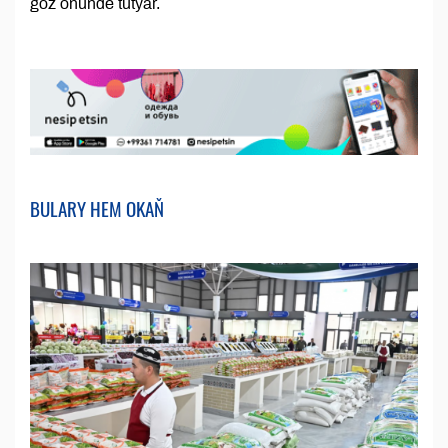
göz öňünde tutýar.
BULARY HEM OKAŇ