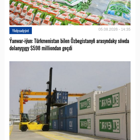
05.08.2026 - 14:35
Ykdysadyýet
Ýanwar-iýun: Türkmenistan bilen Özbegistanyň arasyndaky söwda
dolanyşygy $598 milliondan geçdi