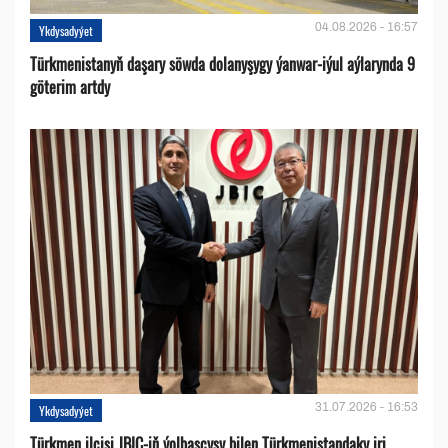
04.08.2026 - 16:57
Ykdysadyýet
Türkmenistanyň daşary söwda dolanyşygy ýanwar-iýul aýlarynda 9
göterim artdy
31.07.2026 - 16:53
Ykdysadyýet
Türkmen ilçisi JBIC-iň ýolbaşçysy bilen Türkmenistandaky iri