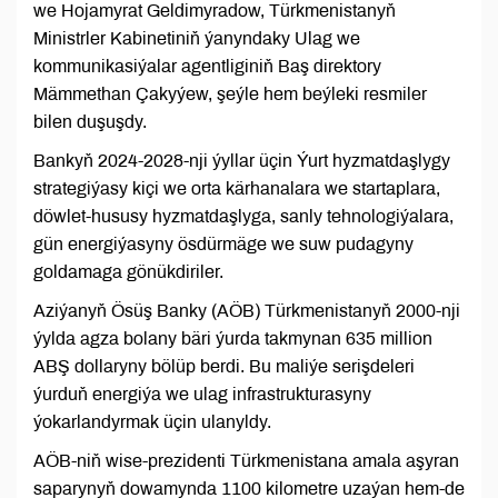
we Hojamyrat Geldimyradow, Türkmenistanyň
Ministrler Kabinetiniň ýanyndaky Ulag we
kommunikasiýalar agentliginiň Baş direktory
Mämmethan Çakyýew, şeýle hem beýleki resmiler
bilen duşuşdy.
Bankyň 2024-2028-nji ýyllar üçin Ýurt hyzmatdaşlygy
strategiýasy kiçi we orta kärhanalara we startaplara,
döwlet-hususy hyzmatdaşlyga, sanly tehnologiýalara,
gün energiýasyny ösdürmäge we suw pudagyny
goldamaga gönükdiriler.
Aziýanyň Ösüş Banky (AÖB) Türkmenistanyň 2000-nji
ýylda agza bolany bäri ýurda takmynan 635 million
ABŞ dollaryny bölüp berdi. Bu maliýe serişdeleri
ýurduň energiýa we ulag infrastrukturasyny
ýokarlandyrmak üçin ulanyldy.
AÖB-niň wise-prezidenti Türkmenistana amala aşyran
saparynyň dowamynda 1100 kilometre uzaýan hem-de