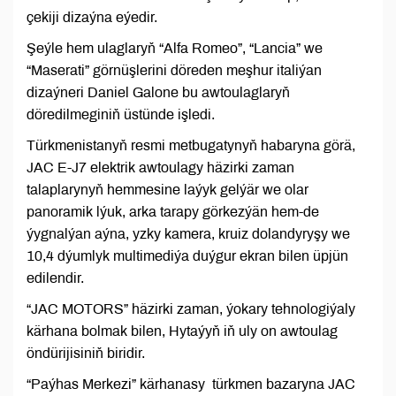
çekiji dizaýna eýedir.
Şeýle hem ulaglaryň “Alfa Romeo”, “Lancia” we
“Maserati” görnüşlerini döreden meşhur italiýan
dizaýneri Daniel Galone bu awtoulaglaryň
döredilmeginiň üstünde işledi.
Türkmenistanyň resmi metbugatynyň habaryna görä,
JAC E-J7 elektrik awtoulagy häzirki zaman
talaplarynyň hemmesine laýyk gelýär we olar
panoramik lýuk, arka tarapy görkezýän hem-de
ýygnalýan aýna, yzky kamera, kruiz dolandyryşy we
10,4 dýumlyk multimediýa duýgur ekran bilen üpjün
edilendir.
“JAC MOTORS” häzirki zaman, ýokary tehnologiýaly
kärhana bolmak bilen, Hytaýyň iň uly on awtoulag
öndürijisiniň biridir.
“Paýhas Merkezi” kärhanasy türkmen bazaryna JAC