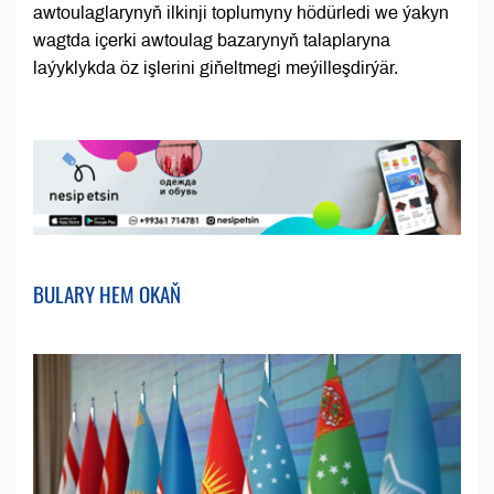
awtoulaglarynyň ilkinji toplumyny hödürledi we ýakyn
wagtda içerki awtoulag bazarynyň talaplaryna
laýyklykda öz işlerini giňeltmegi meýilleşdirýär.
BULARY HEM OKAŇ