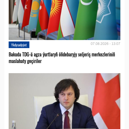
07.08.2026 - 13:07
Ykdysadyýet
Bakuda TDG-ä agza ýurtlaryň öňdebaryjy seljeriş merkezleriniň
maslahaty geçiriler