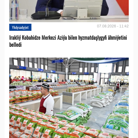
07.08.2026 - 11:42
Ykdysadyýet
Irakliý Kobahidze Merkezi Aziýa bilen hyzmatdaşlygyň ähmiýetini
belledi