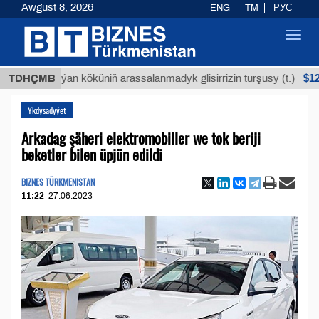
Awgust 8, 2026
ENG
TM
РУС
Toggl
navig
$12935,18
TDHÇMB
Buýan köküniň arassalanmadyk glisirrizin turşusy (t.)
Ykdysadyýet
Arkadag şäheri elektromobiller we tok beriji
beketler bilen üpjün edildi
BIZNES TÜRKMENISTAN
11:22
27.06.2023