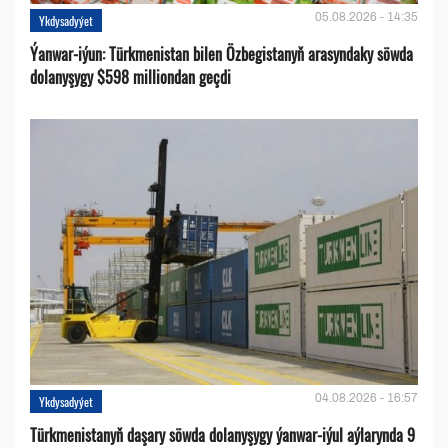
05.08.2026 - 14:35
Ykdysadyýet
Ýanwar-iýun: Türkmenistan bilen Özbegistanyň arasyndaky söwda
dolanyşygy $598 milliondan geçdi
04.08.2026 - 16:57
Ykdysadyýet
Türkmenistanyň daşary söwda dolanyşygy ýanwar-iýul aýlarynda 9