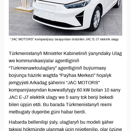
“JAC MOTORS” kompaniýasy tarapyndan öndürilen JAC E-J7 elektrik ulagy
Türkmenistanyň Ministrler Kabinetiniň ýanyndaky Ulag
we kommunikasiýalar agentliginiň
“Türkmenawtoulaglary” agentliginiň buýurmasy
boýunça häzirki wagtda “Paýhas Merkezi” hojalyk
jemgyýeti Arkadag şäherini “JAC MOTORS”
kompaniýasyndan kuwwatlylygy 60 kW bolan 10 sany
JAC E-J7 elektrik ulagy we 5 sany tok beriji bekedi
bilen üpjün etdi. Bu barada Türkmenistanyň resmi
metbugaty duşenbe güni habar berdi.
Habarda bellenilişi ýaly, ulaglaryň bu modeli şäher
taksisi hökmünde ulanmak üçin niýetlenilip, olar özüne