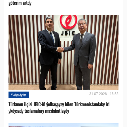
göterim artdy
31.07.2026 - 16:53
Ykdysadyýet
Türkmen ilçisi JBIC-iň ýolbaşçysy bilen Türkmenistandaky iri
ykdysady taslamalary maslahatlaşdy