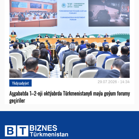
29.07.2026 - 14:34
Ykdysadyýet
Aşgabatda 1–2-nji oktýabrda Türkmenistanyň maýa goýum forumy
geçiriler