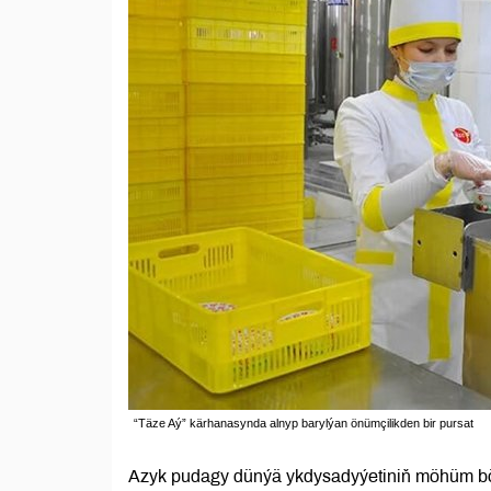
“Täze Aý” kärhanasynda alnyp barylýan önümçilikden bir pursat
Azyk pudagy dünýä ykdysadyýetiniň möhüm böle