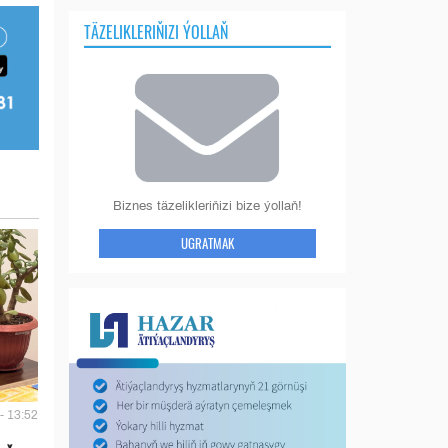
TÄZELIKLERIŇIZI ÝOLLAŇ
Biznes täzelikleriňizi bize ýollaň!
UGRATMAK
- 13:52