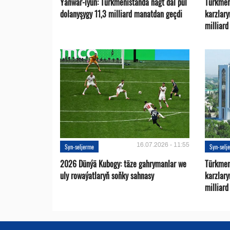
Ýanwar-iýun: Türkmenistanda nagt däl pul
Türkmen
dolanyşygy 11,3 milliard manatdan geçdi
karzlar
milliar
16.07.2026 - 11:55
Syn-seljerme
Syn-selj
2026 Dünýä Kubogy: täze gahrymanlar we
Türkmen
uly rowaýatlaryň soňky sahnasy
karzlar
milliar