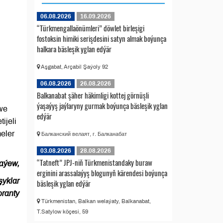
06.08.2026
16.09.2026
“Türkmengallaönümleri” döwlet birleşigi
fostoksin himiki serişdesini satyn almak boýunça
halkara bäsleşik yglan edýär
Aşgabat, Arçabil Şaýoly 92
06.08.2026
26.08.2026
Balkanabat şäher häkimligi kottej görnüşli
ýaşaýyş jaýlaryny gurmak boýunça bäsleşik yglan
 we
edýär
ijeli
eler
Балканский велаят, г. Балканабат
03.08.2026
28.08.2026
“Tatneft” JPJ-niň Türkmenistandaky buraw
aýew,
erginini arassalaýyş blogunyň kärendesi boýunça
şyklar
bäsleşik yglan edýär
oranty
Türkmenistan, Balkan welaýaty, Balkanabat,
T.Satylow köçesi, 59