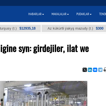
HABARLAR
MAKALALAR
PUDAKLAR
TEND
$12935,18
$300
t.)
Az kükürtli ýakyş mazudy (t.)
"А
gine syn: girdejiler, ilat we