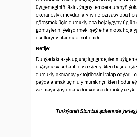
üýtgemeginiň täsiri, ýagny temperaturanyň ýo
ekerançylyk meýdanlarynyň eroziýasy oba hoja
göreşmek üçin durnukly oba hojalygyny üpjün 
görnüşlerini ýetişdirmek, şeýle hem oba hoja
usullaryny ulanmak möhümdir.
Netije:
Dünýädäki azyk üpjünçiligi girdejileriň üýtge
utgaşmasy sebäpli uly özgerişlikleri başdan g
durnukly ekerançylyk tejribesini talap edýär. T
peýdalanmak üçin uly mümkinçilikleri hödürleý
we maýa goýumlary dünýädäki durnukly azyk üpj
Türkiýäniň Stambul şäherinde ýerleşý