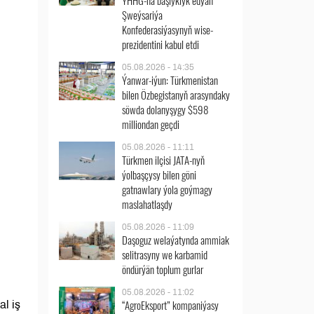
ÝHHG-na başlyklyk edýän
Şweýsariýa
Konfederasiýasynyň wise-
prezidentini kabul etdi
05.08.2026 - 14:35
Ýanwar-iýun: Türkmenistan
bilen Özbegistanyň arasyndaky
söwda dolanyşygy $598
milliondan geçdi
05.08.2026 - 11:11
Türkmen ilçisi JATA-nyň
ýolbaşçysy bilen göni
gatnawlary ýola goýmagy
maslahatlaşdy
05.08.2026 - 11:09
Daşoguz welaýatynda ammiak
selitrasyny we karbamid
öndürýän toplum gurlar
05.08.2026 - 11:02
“AgroEksport” kompaniýasy
l iş