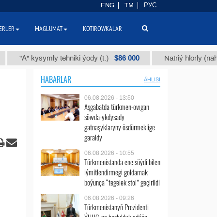
ENG
TM
РУС
ERLER
MAGLUMAT
KOTIROWKALAR
$86 000
" kysymly tehniki ýody (t.)
Natriý hlorly (nahar duzy) 
HABARLAR
ÄHLISI
06.08.2026 - 13:50
Aşgabatda türkmen-owgan
söwda-ykdysady
gatnaşyklaryny ösdürmeklige
garaldy
06.08.2026 - 10:55
Türkmenistanda ene süýdi bilen
iýmitlendirmegi goldamak
boýunça “tegelek stol” geçirildi
06.08.2026 - 09:26
Türkmenistanyň Prezidenti