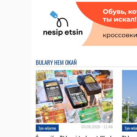
BULARY HEM OKAŇ
03.08.2026 - 11:48
Syn-seljerme
Syn-selj