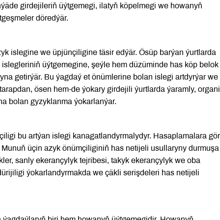
ünýäde girdejileriň üýtgemegi, ilatyň köpelmegi we howanyň
ýtgeşmeler döredýär.
yk islegine we üpjünçiligine täsir edýär. Ösüp barýan ýurtlarda
iň islegleriniň üýtgemegine, şeýle hem düzüminde has köp belok
gyna getirýär. Bu ýagdaý et önümlerine bolan islegi artdyrýar we
tarapdan, ösen hem-de ýokary girdejili ýurtlarda ýaramly, organi
yna bolan gyzyklanma ýokarlanýar.
iligi bu artýan islegi kanagatlandyrmalydyr. Hasaplamalara gör
er. Munuň üçin azyk önümçiliginiň has netijeli usullaryny durmuşa
kler, sanly ekerançylyk tejribesi, takyk ekerançylyk we oba
rijiligi ýokarlandyrmakda we çäkli serişdeleri has netijeli
ýän ýagdaýlaryň biri hem howanyň üýtgemegidir. Howanyň