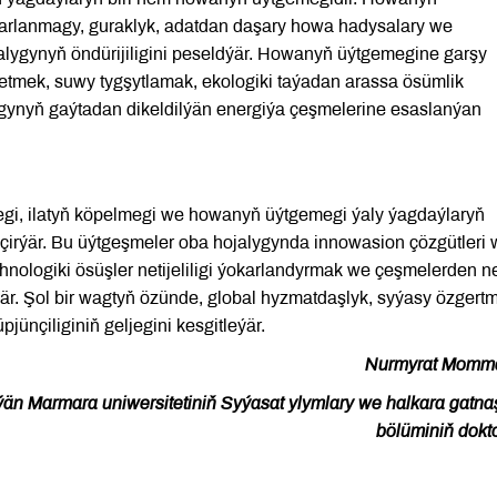
karlanmagy, guraklyk, adatdan daşary howa hadysalary we
lygynyň öndürijiligini peseldýär. Howanyň üýtgemegine garşy
etmek, suwy tygşytlamak, ekologiki taýadan arassa ösümlik
lygynyň gaýtadan dikeldilýän energiýa çeşmelerine esaslanýan
megi, ilatyň köpelmegi we howanyň üýtgemegi ýaly ýagdaýlaryň
eçirýär. Bu üýtgeşmeler oba hojalygynda innowasion çözgütleri
ehnologiki ösüşler netijeliligi ýokarlandyrmak we çeşmelerden net
är. Şol bir wagtyň özünde, global hyzmatdaşlyk, syýasy özgertm
ünçiliginiň geljegini kesgitleýär.
Nurmyrat Momm
än Marmara uniwersitetiniň Syýasat ylymlary we halkara gatna
bölüminiň dokt