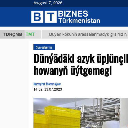
Awgust 7, 2026
37,8 ТМТ
TDHÇMB
Buýan köküniň arassalanmadyk glisirrizin turşusy (
Syn-seljerme
Dünýädäki azyk üpjünçili
howanyň üýtgemegi
Nurmyrat Mommaýew
14:52
13.07.2023