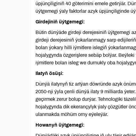
üpjünçiliginiň 40 göterimini emele getirýär. D
üýtgemegi ýaly faktorlar azyk üpjünçiliginde ü
Girdejiniň üýtgemegi:
Bütin dünýäde girdeji derejesiniň üýtgemegi az
girdeji derejesiniň ýokarlanmagy sarp edijiler
bolan ýokary hilli iýmitlere islegiň ýokarlanma
hojalygynda özgerişlere sebäp bolýar. Beýleki 
iýmitlere bolan isleg we durnukly oba hojalyg
Ilatyň ösüşi:
Dünýä ilatynyň tiz artýan döwründe azyk önümç
2050-nji ýyla çenli dünýä ilaty 9 milliarda ýet
geçirmek zerur bolup durýar. Tehnologiki täzeli
hojalygynda dik ekerançylyk ýaly çözgütler öndü
ulanmakda möhüm orny eýeleýär.
Howanyň üýtgemegi:
Dünýädäki azyk üpjünçiligine iň uly täsir ed