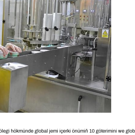
gi hökmünde global jemi içerki önümiň 10 göterimini we globa