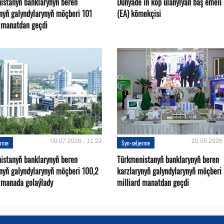
istanyň banklarynyň beren
Dünýäde iň köp ulanylýan bäş emeli
ynyň galyndylarynyň möçberi 101
(EA) kömekçisi
d manatdan geçdi
09.07.2026 - 11:22
20.05.2026 
erme
Syn-seljerme
istanyň banklarynyň beren
Türkmenistanyň banklarynyň beren
ynyň galyndylarynyň möçberi 100,2
karzlarynyň galyndylarynyň möçberi
d manada golaýlady
milliard manatdan geçdi