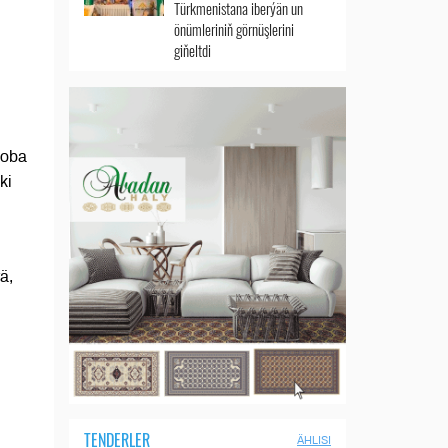
Türkmenistana iberýän un
önümleriniň görnüşlerini
giňeltdi
 oba
ki
ä,
TENDERLER
ÄHLISI