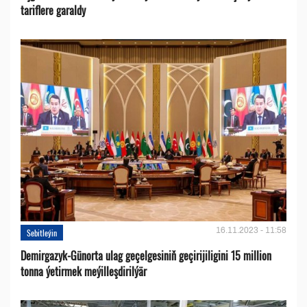
tariflere garaldy
16.11.2023 - 11:58
Sebitleýin
Demirgazyk-Günorta ulag geçelgesiniň geçirijiligini 15 million
tonna ýetirmek meýilleşdirilýär