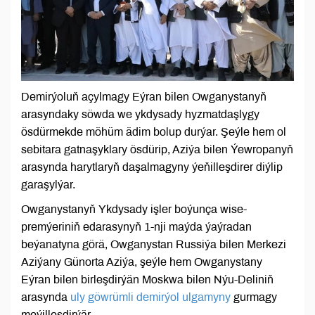
Demirýoluň açylmagy Eýran bilen Owganystanyň
arasyndaky söwda we ykdysady hyzmatdaşlygy
ösdürmekde möhüm ädim bolup durýar. Şeýle hem ol
sebitara gatnaşyklary ösdürip, Aziýa bilen Ýewropanyň
arasynda harytlaryň daşalmagyny ýeňilleşdirer diýlip
garaşylýar.
Owganystanyň Ykdysady işler boýunça wise-
premýeriniň edarasynyň 1-nji maýda ýaýradan
beýanatyna görä, Owganystan Russiýa bilen Merkezi
Aziýany Günorta Aziýa, şeýle hem Owganystany
Eýran bilen birleşdirýän Moskwa bilen Nýu-Deliniň
arasynda
uly göwrümli demirýol ulgamyny
gurmagy
meýilleşdirýär.