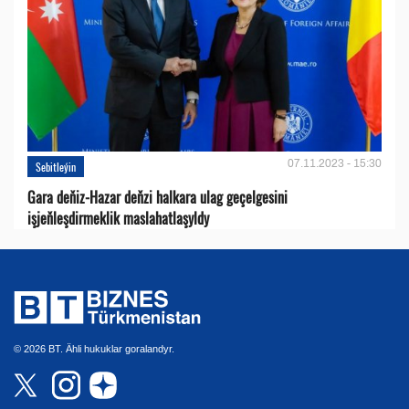
07.11.2023 - 15:30
Sebitleýin
Gara deňiz-Hazar deňzi halkara ulag geçelgesini
işjeňleşdirmeklik maslahatlaşyldy
© 2026 BT. Ähli hukuklar goralandyr.