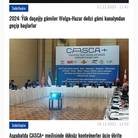
21.11.2023 - 11:41
Sebitleýin
2024: Ýük daşaýjy gämiler Wolga-Hazar deňzi gämi kanalyndan
geçip başlarlar
16.11.2023 - 12:02
Sebitleýin
Aşgabatda CASCA+ mejlisinde ýüksüz konteýnerler üçin ýörite