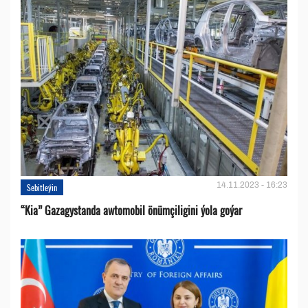
14.11.2023 - 16:23
Sebitleýin
“Kia” Gazagystanda awtomobil önümçiligini ýola goýar