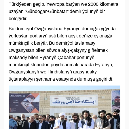
Türkiýeden geçip, Ýewropa barýan we 2000 kilometra
uzaýan “Gündogar-Günbatar” demir ýolunyň bir
bölegidir.
Bu demirýol Owganystana Eýranyň demirgazygynda
ýerleşýän portlaryň üsti bilen açyk deňize çykmaga
mümkinçilik berýär. Bu demirýol taslamasy
Owganystan bilen söwda alyş-çalşyny giňeltmek
maksady bilen Eýranyň Çabahar portunyň
mümkinçiliklerinden peýdalanmak barada Eýranyň,
Owganystanyň we Hindistanyň arasyndaky
üçtaraplaýyn şertnama esasynda durmuşa geçirildi.