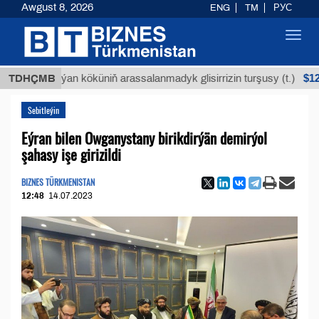
Awgust 8, 2026
ENG
TM
РУС
Toggl
navig
$12935,18
TDHÇMB
Buýan köküniň arassalanmadyk glisirrizin turşusy (t.)
Sebitleýin
Eýran bilen Owganystany birikdirýän demirýol
şahasy işe girizildi
BIZNES TÜRKMENISTAN
12:48
14.07.2023