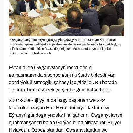
Owganystanyň demirýol gullugynyň başlygy Baht-ur-Rahman Şaraft bilen
Eýrandan gelen wekiliýet çarşenbe güni demir ýol pudagynda hyzmatdaşlygy
giňeltmäge gönükdirilen özara düşünişmek Memorandumyna gol çekdi.
(Surat: newscentralasia.net)
Eýran bilen Owganystanyň resmileriniň
gatnaşmagynda sişenbe güni iki ýurdy birleşdirýän
demirýoluň strategiki şahasy işe girizildi. Bu barada
“Tehran Times” gazeti çarşenbe güni habar berdi.
2007-2008-nji ýyllarda başy başlanan we 222
kilometre uzaýan Haf- Hyrat demirýol taslamasy
Eýranyň gündogaryndaky Haf şäherini Owganystanyň
günbatar şäheri bolan Gorýan bilen birleşdirer. Bu ýol
Hytaýdan, Özbegistandan, Owganystandan we