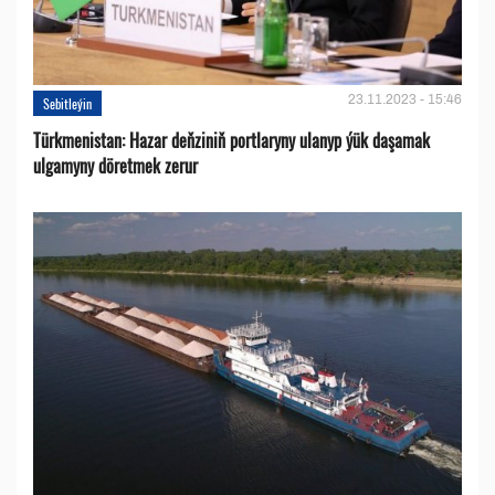
23.11.2023 - 15:46
Sebitleýin
Türkmenistan: Hazar deňziniň portlaryny ulanyp ýük daşamak
ulgamyny döretmek zerur