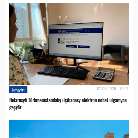
07.08.2026 - 10:01
Jemgyýet
Belarusyň Türkmenistandaky ilçihanasy elektron nobat ulgamyna
geçýär