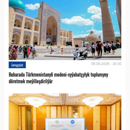
06.08.2026 - 16:30
Jemgyýet
Buharada Türkmenistanyň medeni-syýahatçylyk toplumyny
döretmek meýilleşdirilýär