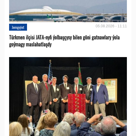
05.08.2026 - 11:11
Jemgyýet
Türkmen ilçisi JATA-nyň ýolbaşçysy bilen göni gatnawlary ýola
goýmagy maslahatlaşdy