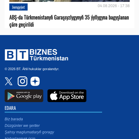
04.08.2026 - 17:38
Jemgyýet
ABŞ-da Türkmenistanyň Garaşsyzlygynyň 35 ýyllygyna bagyşlanan
çäre geçirildi
© 2026 BT. Ähli hukuklar goralandyr.
EDARA
Biz barada
Düzgünler we şertler
Şahsy maglumatlaryň goragy
Habarlaşmak üçin