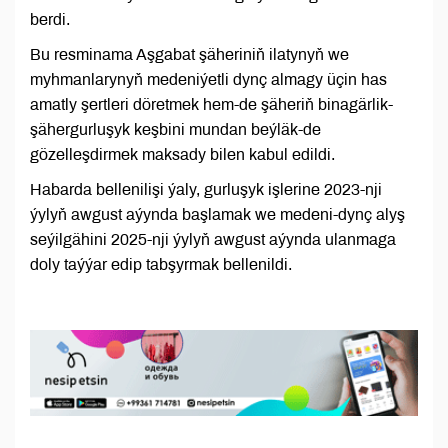
berdi.
Bu resminama Aşgabat şäheriniň ilatynyň we
myhmanlarynyň medeniýetli dynç almagy üçin has
amatly şertleri döretmek hem-de şäheriň binagärlik-
şähergurluşyk keşbini mundan beýläk-de
gözelleşdirmek maksady bilen kabul edildi.
Habarda bellenilişi ýaly, gurluşyk işlerine 2023-nji
ýylyň awgust aýynda başlamak we medeni-dynç alyş
seýilgähini 2025-nji ýylyň awgust aýynda ulanmaga
doly taýýar edip tabşyrmak bellenildi.