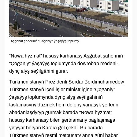
Aşgabat şäheriniň “Çoganly” ýaşaýyş toplumy
“Nowa hyzmat” hususy kärhanasy Aşgabat şäheriniň
“Çoganly” ýaşaýyş toplumynda döwrebap medeni-
dynç alyş seýilgähini gurar.
Türkmenistanyň Prezidenti Serdar Berdimuhamedow
Türkmenistanyň Içeri işler ministrligine “Çoganly”
ýaşaýyş toplumynda dynç alyş seýilgähiniň
taslamasyny düzmek hem-de ony ýanaşyk ýerlerini
abadanlaşdyryp gurmak barada “Nowa hyzmat”
hususy kärhanasy bilen şertnamany baglaşmaga
ygtyýar berýän Karara gol çekdi. Bu barada
Türkmenistanyň resmi metbugaty anna güni habar