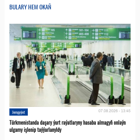
BULARY HEM OKAŇ
07.08.2026 - 13:45
Jemgyýet
Türkmenistanda daşary ýurt raýatlaryny hasaba almagyň onlaýn
ulgamy işlenip taýýarlanyldy