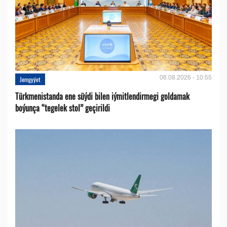
06.08.2026 - 10:55
Jemgyýet
Türkmenistanda ene süýdi bilen iýmitlendirmegi goldamak
boýunça “tegelek stol” geçirildi