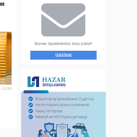
len
Biznes täzelikleriňizi bize ýollaň!
UGRATMAK
- 11:53