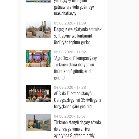
ýolbaşçysy bilen göni
gatnawlary ýola goýmagy
maslahatlaşdy
05.08.2026 - 11:09
Daşoguz welaýatynda ammiak
selitrasyny we karbamid
öndürýän toplum gurlar
05.08.2026 - 11:02
“AgroEksport” kompaniýasy
Türkmenistana iberýän un
önümleriniň görnüşlerini
giňeltdi
04.08.2026 - 17:38
ABŞ-da Türkmenistanyň
Garaşsyzlygynyň 35 ýyllygyna
bagyşlanan çäre geçirildi
04.08.2026 - 16:57
Türkmenistanyň daşary söwda
dolanyşygy ýanwar-iýul
aýlarynda 9 göterim artdy