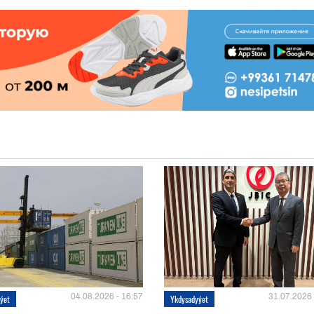
04.08.2026 - 16:57
31.07.2026 
ýet
Ykdysadyýet