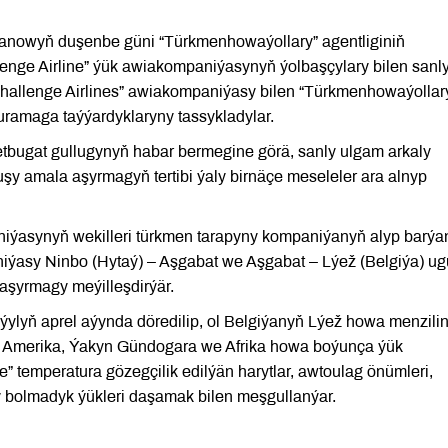
wanowyň duşenbe güni “Türkmenhowaýollary” agentliginiň
enge Airline” ýük awiakompaniýasynyň ýolbaşçylary bilen sanl
Challenge Airlines” awiakompaniýasy bilen “Türkmenhowaýollar
guramaga taýýardyklaryny tassykladylar.
tbugat gullugynyň habar bermegine görä, sanly ulgam arkaly
şy amala aşyrmagyň tertibi ýaly birnäçe meseleler ara alnyp
iýasynyň wekilleri türkmen tarapyny kompaniýanyň alyp barýan
aniýasy Ninbo (Hytaý) – Aşgabat we Aşgabat – Lýež (Belgiýa) ug
şyrmagy meýilleşdirýär.
ýylyň aprel aýynda döredilip, ol Belgiýanyň Lýež howa menzili
, Amerika, Ýakyn Gündogara we Afrika howa boýunça ýük
” temperatura gözegçilik edilýän harytlar, awtoulag önümleri,
 bolmadyk ýükleri daşamak bilen meşgullanýar.