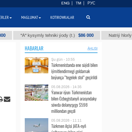
ENG
TM
РУС
ERLER
MAGLUMAT
KOTIROWKALAR
$86 000
"А" kysymly tehniki ýody (t.)
Natriý hlorly (nahar 
HABARLAR
ÄHLISI
Şu gün - 10:55
Türkmenistanda ene süýdi bilen
iýmitlendirmegi goldamak
boýunça “tegelek stol” geçirildi
05.08.2026 - 14:35
Ýanwar-iýun: Türkmenistan
bilen Özbegistanyň arasyndaky
söwda dolanyşygy $598
milliondan geçdi
05.08.2026 - 11:11
Türkmen ilçisi JATA-nyň