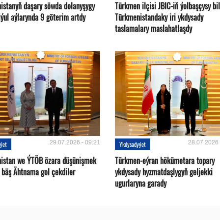
istanyň daşary söwda dolanyşygy
Türkmen ilçisi JBIC-iň ýolbaşçysy bi
ýul aýlarynda 9 göterim artdy
Türkmenistandaky iri ykdysady
taslamalary maslahatlaşdy
29.07.2026 - 09:21
28.07.2026 
ýet
Ykdysadyýet
istan we ÝTÖB özara düşünişmek
Türkmen-eýran hökümetara topary
 bäş Ähtnama gol çekdiler
ykdysady hyzmatdaşlygyň geljekki
ugurlaryna garady