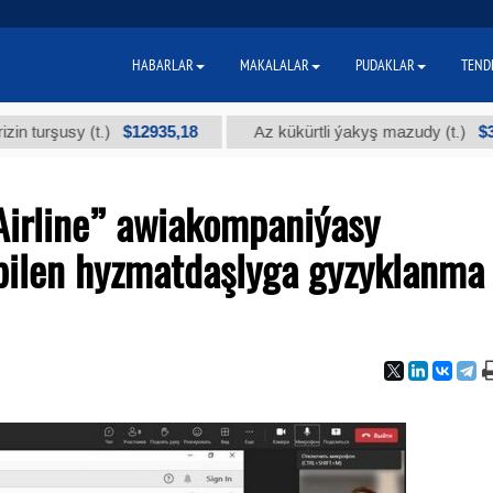
HABARLAR
MAKALALAR
PUDAKLAR
TEND
$12935,18
$300
usy (t.)
Az kükürtli ýakyş mazudy (t.)
Airline” awiakompaniýasy
bilen hyzmatdaşlyga gyzyklanma