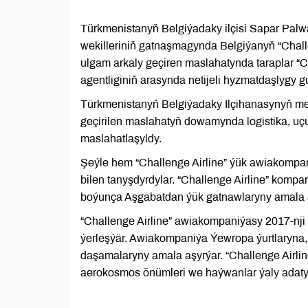
Türkmenistanyň Belgiýadaky ilçisi Sapar Pal
wekilleriniň gatnaşmagynda Belgiýanyň “Chall
ulgam arkaly geçiren maslahatynda taraplar “
agentliginiň arasynda netijeli hyzmatdaşlygy 
Türkmenistanyň Belgiýadaky Ilçihanasynyň me
geçirilen maslahatyň dowamynda logistika, uçu
maslahatlaşyldy.
Şeýle hem “Challenge Airline” ýük awiakompan
bilen tanyşdyrdylar. “Challenge Airline” komp
boýunça Aşgabatdan ýük gatnawlaryny amala a
“Challenge Airline” awiakompaniýasy 2017-nji 
ýerleşýär. Awiakompaniýa Ýewropa ýurtlaryna
daşamalaryny amala aşyrýar. “Challenge Airline
aerokosmos önümleri we haýwanlar ýaly adaty