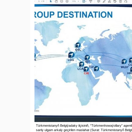
Türkmenistanyň Belgiýadaky ilçisiniň, “Türkmenhowaýollary” agentl
sanly ulgam arkaly geçirilen maslahat (Surat: Türkmenistanyň Belg