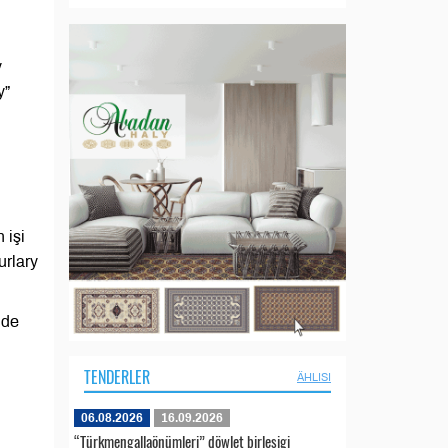
y
y”
 işi
urlary
nde
TENDERLER
ÄHLISI
06.08.2026
16.09.2026
“Türkmengallaönümleri” döwlet birleşigi