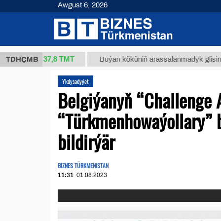
Awgust 6, 2026
37,8 ТМТ
(kg.)
TDHÇMB
Buýan köküniň arassalanmadyk glisirrizin turş
Ykdysadyýet
Belgiýanyň “Challenge 
“Türkmenhowaýollary” 
bildirýär
BIZNES TÜRKMENISTAN
11:31
01.08.2023