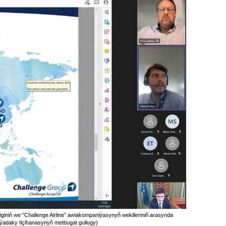
iginiň we “Challenge Airline” awiakompaniýasynyň wekilleriniň arasynda
iýadaky Ilçihanasynyň metbugat gullugy)