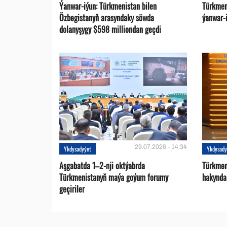
Ýanwar-iýun: Türkmenistan bilen
Türkmen
Özbegistanyň arasyndaky söwda
ýanwar-i
dolanyşygy $598 milliondan geçdi
29.07.2026 - 14:34
Ykdysadyýet
Ykdysady
Aşgabatda 1–2-nji oktýabrda
Türkmen
Türkmenistanyň maýa goýum forumy
hakynda
geçiriler