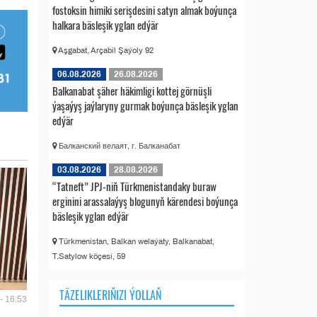
fostoksin himiki serişdesini satyn almak boýunça
halkara bäsleşik yglan edýär
Aşgabat, Arçabil Şaýoly 92
06.08.2026
26.08.2026
Balkanabat şäher häkimligi kottej görnüşli
ýaşaýyş jaýlaryny gurmak boýunça bäsleşik yglan
edýär
Балканский велаят, г. Балканабат
03.08.2026
28.08.2026
“Tatneft” JPJ-niň Türkmenistandaky buraw
erginini arassalaýyş blogunyň kärendesi boýunça
bäsleşik yglan edýär
Türkmenistan, Balkan welaýaty, Balkanabat,
T.Satylow köçesi, 59
TÄZELIKLERIŇIZI ÝOLLAŇ
- 16:53