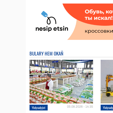
BULARY HEM OKAŇ
05.08.2026 - 14:35
Ykdysadyýet
Ykdysady