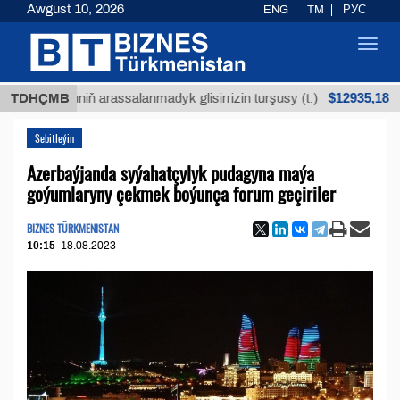
Awgust 10, 2026
ENG
TM
РУС
Toggl
navig
$12935,18
 köküniň arassalanmadyk glisirrizin turşusy (t.)
TDHÇMB
A
Sebitleýin
Azerbaýjanda syýahatçylyk pudagyna maýa
goýumlaryny çekmek boýunça forum geçiriler
BIZNES TÜRKMENISTAN
10:15
18.08.2023