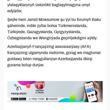
ylalaşyklarynyň üstünlikli baglaşylmagyna umyt
edýärler.
Şeýle hem Jamid Mowsumow şu ýyl bu forumyň Baku
şäherinde, indiki ýyllar bolsa Türkmenistanda,
Türkiýede, Gazagystanda, Gyrgyzystanda,
Özbegistanda we Wengriýada geçiriljekdigini aýtdy.
Azerbaýjanyň Françaýzing assosiasiýasy (AFA)
françaýzing ulgamynda ösdürme, gorag we maglumat
goldawy bilen meşgullanýan Azerbaýjanda ilkinji
gurama bolup durýar.