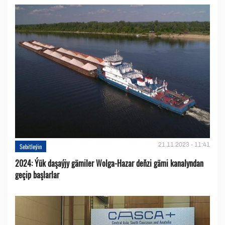
21.11.2023 - 11:41
Sebitleýin
2024: Ýük daşaýjy gämiler Wolga-Hazar deňzi gämi kanalyndan
geçip başlarlar