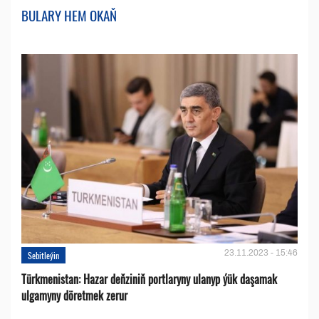
BULARY HEM OKAŇ
23.11.2023 - 15:46
Sebitleýin
Türkmenistan: Hazar deňziniň portlaryny ulanyp ýük daşamak
ulgamyny döretmek zerur