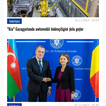
14.11.2023 - 16:23
Sebitleýin
“Kia” Gazagystanda awtomobil önümçiligini ýola goýar
07.11.2023 - 15:30
Sebitleýin