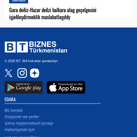
Gara deňiz-Hazar deňzi halkara ulag geçelgesini
işjeňleşdirmeklik maslahatlaşyldy
© 2026 BT. Ähli hukuklar goralandyr.
EDARA
Biz barada
Düzgünler we şertler
Şahsy maglumatlaryň goragy
Habarlaşmak üçin