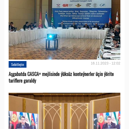
16.11.2023 - 12:02
Sebitleýin
Aşgabatda CASCA+ mejlisinde ýüksüz konteýnerler üçin ýörite
tariflere garaldy