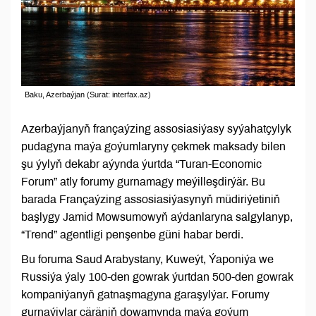
Baku, Azerbaýjan (Surat: interfax.az)
Azerbaýjanyň françaýzing assosiasiýasy syýahatçylyk
pudagyna maýa goýumlaryny çekmek maksady bilen
şu ýylyň dekabr aýynda ýurtda “Turan-Economic
Forum” atly forumy gurnamagy meýilleşdirýär. Bu
barada Françaýzing assosiasiýasynyň müdiriýetiniň
başlygy Jamid Mowsumowyň aýdanlaryna salgylanyp,
“Trend” agentligi penşenbe güni habar berdi.
Bu foruma Saud Arabystany, Kuweýt, Ýaponiýa we
Russiýa ýaly 100-den gowrak ýurtdan 500-den gowrak
kompaniýanyň gatnaşmagyna garaşylýar. Forumy
gurnaýjylar çäräniň dowamynda maýa goýum