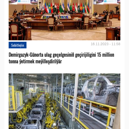
16.11.2023 - 11:58
Sebitleýin
Demirgazyk-Günorta ulag geçelgesiniň geçirijiligini 15 million
tonna ýetirmek meýilleşdirilýär