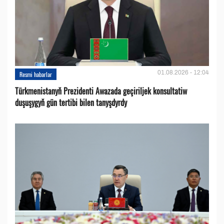
01.08.2026 - 12:04
Resmi habarlar
Türkmenistanyň Prezidenti Awazada geçiriljek konsultatiw
duşuşygyň gün tertibi bilen tanyşdyrdy