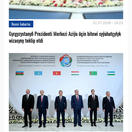
31.07.2026 - 19:23
Resmi habarlar
Gyrgyzystanyň Prezidenti Merkezi Aziýa üçin bitewi syýahatçylyk
wizasyny teklip etdi