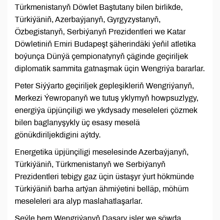
Türkmenistanyň Döwlet Baştutany bilen birlikde,
Türkiýäniň, Azerbaýjanyň, Gyrgyzystanyň,
Özbegistanyň, Serbiýanyň Prezidentleri we Katar
Döwletiniň Emiri Budapeşt şäherindäki ýeňil atletika
boýunça Dünýä çempionatynyň çäginde geçiriljek
diplomatik sammita gatnaşmak üçin Wengriýa bararlar.
Peter Siýýarto geçiriljek gepleşikleriň Wengriýanyň,
Merkezi Ýewropanyň we tutuş yklymyň howpsuzlygy,
energiýa üpjünçiligi we ykdysady meseleleri çözmek
bilen baglanyşykly üç esasy meselä
gönükdiriljekdigini aýtdy.
Energetika üpjünçiligi meselesinde Azerbaýjanyň,
Türkiýäniň, Türkmenistanyň we Serbiýanyň
Prezidentleri tebigy gaz üçin üstaşyr ýurt hökmünde
Türkiýäniň barha artýan ähmiýetini belläp, möhüm
meseleleri ara alyp maslahatlaşarlar.
Şeýle hem Wengriýanyň Daşary işler we söwda