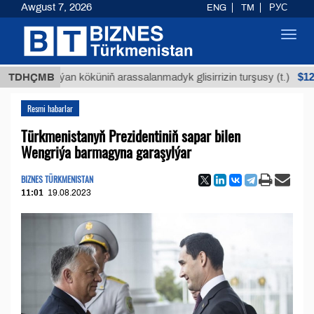
Awgust 7, 2026
ENG
TM
РУС
Toggl
navig
$12935,18
TDHÇMB
Buýan köküniň arassalanmadyk glisirrizin turşusy (t.)
Resmi habarlar
Türkmenistanyň Prezidentiniň sapar bilen
Wengriýa barmagyna garaşylýar
BIZNES TÜRKMENISTAN
11:01
19.08.2023