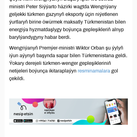
ministri Peter Siýýarto häzirki wagtda Wengriýany
geljekki türkmen gazynyň eksporty üçin niýetlenen
ýurtlaryň birine öwürmek maksatly Türkmenistan bilen
energiýa hyzmatdaşlygy boýunça gepleşikleriň alnyp
barylýandygyny habar berdi.
Wengriýanyň Premýer-ministri Wiktor Orban şu ýylyň
iýun aýynyň başynda sapar bilen Türkmenistana geldi.
Ýokary derejeli türkmen-wenger gepleşikleriniň
netijeleri boýunça ikitaraplaýyn
resminamalara
gol
çekildi.