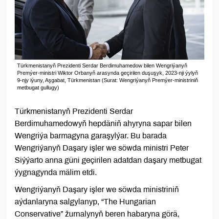
Türkmenistanyň Prezidenti Serdar Berdimuhamedow bilen Wengriýanyň
Premýer-ministri Wiktor Orbanyň arasynda geçirilen duşuşyk, 2023-nji ýylyň
9-njy iýuny, Aşgabat, Türkmenistan (Surat: Wengriýanyň Premýer-ministriniň
metbugat gullugy)
Türkmenistanyň Prezidenti Serdar
Berdimuhamedowyň hepdäniň ahyryna sapar bilen
Wengriýa barmagyna garaşylýar. Bu barada
Wengriýanyň Daşary işler we söwda ministri Peter
Siýýarto anna güni geçirilen adatdan daşary metbugat
ýygnagynda mälim etdi.
Wengriýanyň Daşary işler we söwda ministriniň
aýdanlaryna salgylanyp, “The Hungarian
Conservative” žurnalynyň beren habaryna görä,