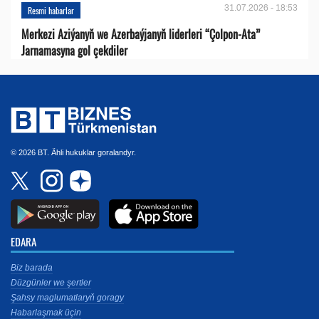
31.07.2026 - 18:53
Resmi habarlar
Merkezi Aziýanyň we Azerbaýjanyň liderleri “Çolpon-Ata”
Jarnamasyna gol çekdiler
© 2026 BT. Ähli hukuklar goralandyr.
EDARA
Biz barada
Düzgünler we şertler
Şahsy maglumatlaryň goragy
Habarlaşmak üçin