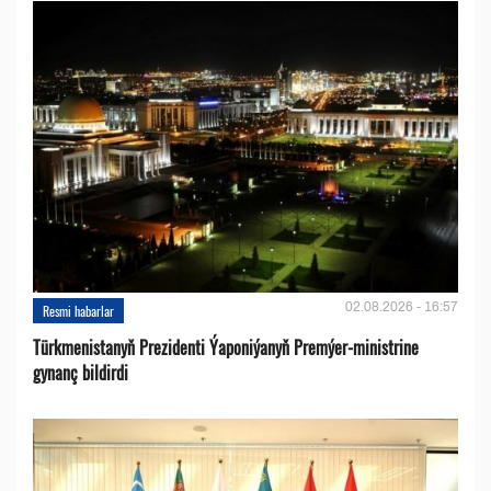
02.08.2026 - 16:57
Resmi habarlar
Türkmenistanyň Prezidenti Ýaponiýanyň Premýer-ministrine
gynanç bildirdi