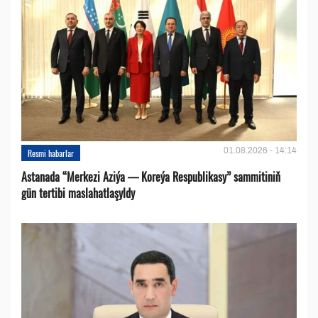
01.08.2026 - 14:14
Resmi habarlar
Astanada “Merkezi Aziýa — Koreýa Respublikasy” sammitiniň
gün tertibi maslahatlaşyldy