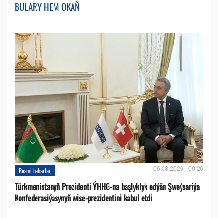
BULARY HEM OKAŇ
06.08.2026 - 09:26
Resmi habarlar
Türkmenistanyň Prezidenti ÝHHG-na başlyklyk edýän Şweýsariýa
Konfederasiýasynyň wise-prezidentini kabul etdi