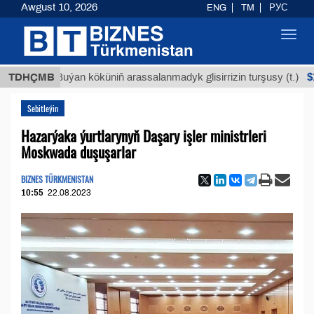
Awgust 10, 2026
ENG
TM
РУС
Toggl
navig
$12935,1
TDHÇMB
Buýan köküniň arassalanmadyk glisirrizin turşusy (t.)
Sebitleýin
Hazarýaka ýurtlarynyň Daşary işler ministrleri
Moskwada duşuşarlar
BIZNES TÜRKMENISTAN
10:55
22.08.2023