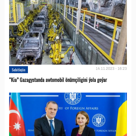
14.11.2023 - 16:23
Sebitleýin
“Kia” Gazagystanda awtomobil önümçiligini ýola goýar