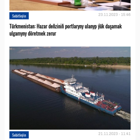
23.11.2023 - 15:46
Sebitleýin
Türkmenistan: Hazar deňziniň portlaryny ulanyp ýük daşamak
ulgamyny döretmek zerur
21.11.2023 - 11:41
Sebitleýin