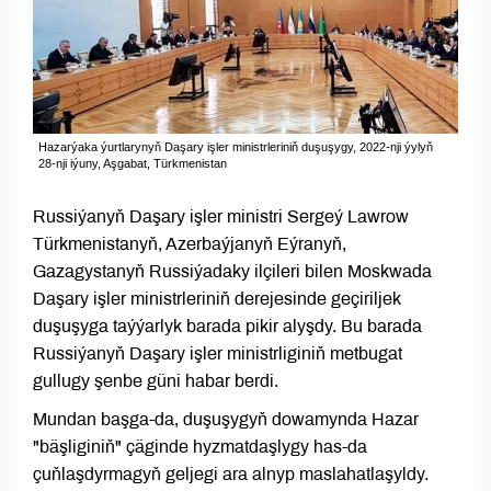
Hazarýaka ýurtlarynyň Daşary işler ministrleriniň duşuşygy, 2022-nji ýylyň
28-nji iýuny, Aşgabat, Türkmenistan
Russiýanyň Daşary işler ministri Sergeý Lawrow
Türkmenistanyň, Azerbaýjanyň Eýranyň,
Gazagystanyň Russiýadaky ilçileri bilen Moskwada
Daşary işler ministrleriniň derejesinde geçiriljek
duşuşyga taýýarlyk barada pikir alyşdy. Bu barada
Russiýanyň Daşary işler ministrliginiň metbugat
gullugy şenbe güni habar berdi.
Mundan başga-da, duşuşygyň dowamynda Hazar
"bäşliginiň" çäginde hyzmatdaşlygy has-da
çuňlaşdyrmagyň geljegi ara alnyp maslahatlaşyldy.