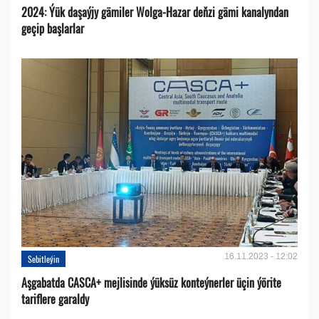
2024: Ýük daşaýjy gämiler Wolga-Hazar deňzi gämi kanalyndan
geçip başlarlar
16.11.2023 - 12:02
Sebitleýin
Aşgabatda CASCA+ mejlisinde ýüksüz konteýnerler üçin ýörite
tariflere garaldy