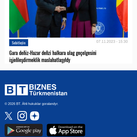
07.11.2023 - 15:30
Sebitleýin
Gara deňiz-Hazar deňzi halkara ulag geçelgesini
işjeňleşdirmeklik maslahatlaşyldy
© 2026 BT. Ähli hukuklar goralandyr.