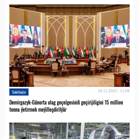
16.11.2023 - 11:58
Sebitleýin
Demirgazyk-Günorta ulag geçelgesiniň geçirijiligini 15 million
tonna ýetirmek meýilleşdirilýär