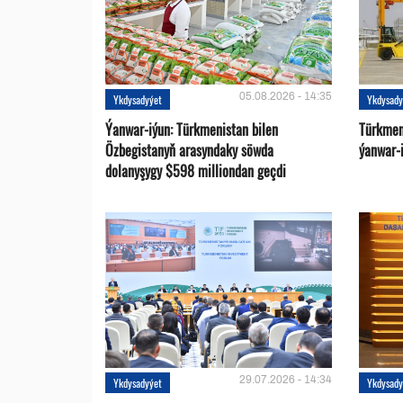
05.08.2026 - 14:35
Ykdysadyýet
Ykdysady
Ýanwar-iýun: Türkmenistan bilen
Türkmen
Özbegistanyň arasyndaky söwda
ýanwar-i
dolanyşygy $598 milliondan geçdi
29.07.2026 - 14:34
Ykdysadyýet
Ykdysady