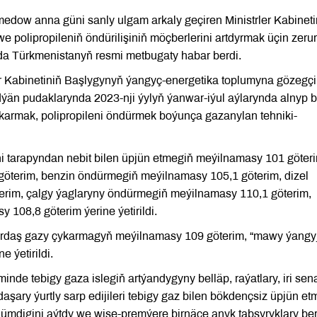
dow anna güni sanly ulgam arkaly geçiren Ministrler Kabineti
 polipropileniň öndürilişiniň möçberlerini artdyrmak üçin zerur
da Türkmenistanyň resmi metbugaty habar berdi.
 Kabinetiniň Başlygynyň ýangyç-energetika toplumyna gözegçi
än pudaklarynda 2023-nji ýylyň ýanwar-iýul aýlarynda alnyp b
çykarmak, polipropileni öndürmek boýunça gazanylan tehniki-
i tarapyndan nebit bilen üpjün etmegiň meýilnamasy 101 göter
göterim, benzin öndürmegiň meýilnamasy 105,1 göterim, dizel
rim, çalgy ýaglaryny öndürmegiň meýilnamasy 110,1 göterim,
108,8 göterim ýerine ýetirildi.
urdaş gazy çykarmagyň meýilnamasy 109 göterim, “mawy ýangy
 ýetirildi.
e tebigy gaza islegiň artýandygyny belläp, raýatlary, iri sen
aşary ýurtly sarp edijileri tebigy gaz bilen bökdençsiz üpjün et
hümdigini aýtdy we wise-premýere birnäçe anyk tabşyryklary ber