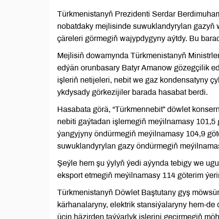
Türkmenistanyň Prezidenti Serdar Berdimuhame
nobatdaky mejlisinde suwuklandyrylan gazyň we
çäreleri görmegiň wajypdygyny aýtdy. Bu bara
Mejlisiň dowamynda Türkmenistanyň Ministrler
edýän orunbasary Batyr Amanow gözegçilik edý
işleriň netijeleri, nebit we gaz kondensatyny 
ykdysady görkezijiler barada hasabat berdi.
Hasabata görä, “Türkmennebit” döwlet konsern
nebiti gaýtadan işlemegiň meýilnamasy 101,5 
ýangyjyny öndürmegiň meýilnamasy 104,9 göte
suwuklandyrylan gazy öndürmegiň meýilnamasy 
Şeýle hem şu ýylyň ýedi aýynda tebigy we ug
eksport etmegiň meýilnamasy 114 göterim ýerine
Türkmenistanyň Döwlet Baştutany gyş möwsümind
kärhanalaryny, elektrik stansiýalaryny hem-de d
üçin häzirden taýýarlyk işlerini geçirmegiň mö