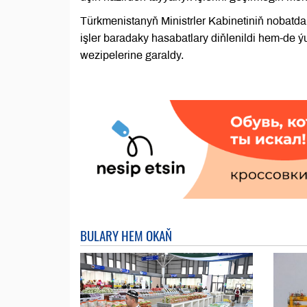
Türkmenistanyň Ministrler Kabinetiniň nobatdak
işler baradaky hasabatlary diňlenildi hem-d
wezipelerine garaldy.
BULARY HEM OKAŇ