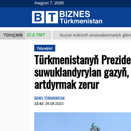
Awgust 7, 2026
37,8 ТМТ
(kg.)
TDHÇMB
Buýan köküniň arassalanmadyk glisirrizin tur
Ykdysadyýet
Türkmenistanyň Preziden
suwuklandyrylan gazyň, 
artdyrmak zerur
BIZNES TÜRKMENISTAN
13:43
26.08.2023