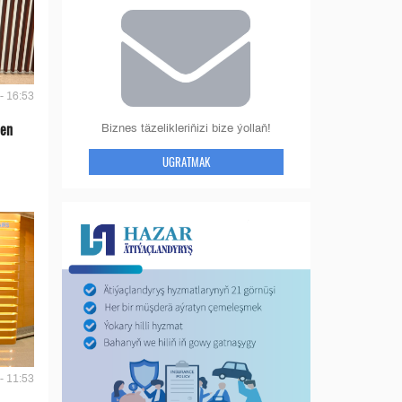
- 16:53
len
Biznes täzelikleriňizi bize ýollaň!
UGRATMAK
- 11:53