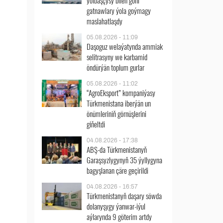
ýolbaşçysy bilen göni
gatnawlary ýola goýmagy
maslahatlaşdy
05.08.2026 - 11:09
Daşoguz welaýatynda ammiak
selitrasyny we karbamid
öndürýän toplum gurlar
05.08.2026 - 11:02
“AgroEksport” kompaniýasy
Türkmenistana iberýän un
önümleriniň görnüşlerini
giňeltdi
04.08.2026 - 17:38
ABŞ-da Türkmenistanyň
Garaşsyzlygynyň 35 ýyllygyna
bagyşlanan çäre geçirildi
04.08.2026 - 16:57
Türkmenistanyň daşary söwda
dolanyşygy ýanwar-iýul
aýlarynda 9 göterim artdy