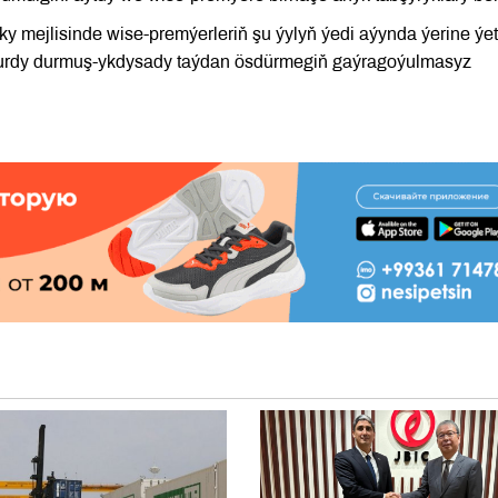
y mejlisinde wise-premýerleriň şu ýylyň ýedi aýynda ýerine ýeti
e ýurdy durmuş-ykdysady taýdan ösdürmegiň gaýragoýulmasyz