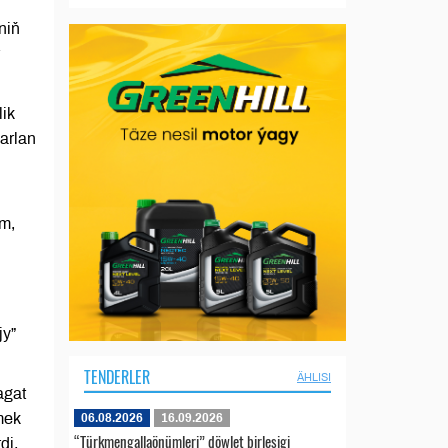
niň
lik
arlan
im,
jy”
TENDERLER
ÄHLISI
agat
mek
06.08.2026
16.09.2026
“Türkmengallaönümleri” döwlet birleşigi
di.