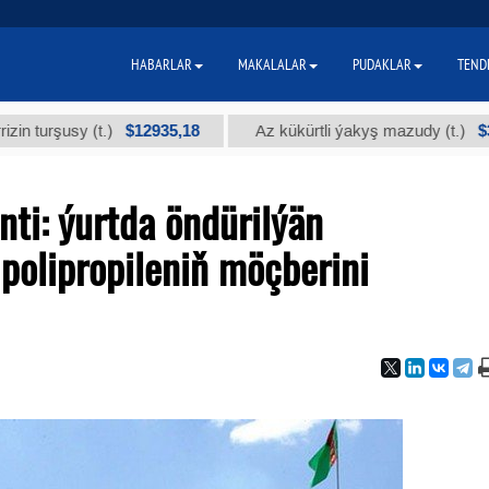
HABARLAR
MAKALALAR
PUDAKLAR
TEND
$12935,18
$300
şusy (t.)
Az kükürtli ýakyş mazudy (t.)
ti: ýurtda öndürilýän
polipropileniň möçberini