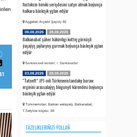
fostoksin himiki serişdesini satyn almak boýunça
rilen
halkara bäsleşik yglan edýär
Aşgabat, Arçabil Şaýoly 92
06.08.2026
26.08.2026
Balkanabat şäher häkimligi kottej görnüşli
ýaşaýyş jaýlaryny gurmak boýunça bäsleşik yglan
edýär
Балканский велаят, г. Балканабат
03.08.2026
28.08.2026
“Tatneft” JPJ-niň Türkmenistandaky buraw
erginini arassalaýyş blogunyň kärendesi boýunça
bäsleşik yglan edýär
Türkmenistan, Balkan welaýaty, Balkanabat,
T.Satylow köçesi, 59
TÄZELIKLERIŇIZI ÝOLLAŇ