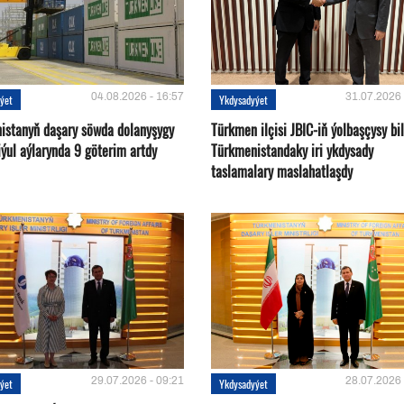
04.08.2026 - 16:57
31.07.2026 
ýet
Ykdysadyýet
istanyň daşary söwda dolanyşygy
Türkmen ilçisi JBIC-iň ýolbaşçysy bi
ýul aýlarynda 9 göterim artdy
Türkmenistandaky iri ykdysady
taslamalary maslahatlaşdy
29.07.2026 - 09:21
28.07.2026 
ýet
Ykdysadyýet