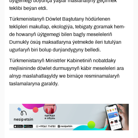
üýtgemegi boýunça ýaşlar maslahatyny geçirmek
teklibi beýan etdi.
Türkmenistanyň Döwlet Baştutany hödürlenen
teklipleri makullap, ekologiýa, tebigaty goramak hem-
de howanyň üýtgemegi bilen bagly meseleleriň
Durnukly ösüş maksatlaryna ýetmekde ileri tutulýan
ugurlaryň biri bolup durýandygyny belledi.
Türkmenistanyň Ministrler Kabinetiniň nobatdaky
mejlisininde döwlet durmuşynyň käbir meseleleri ara
alnyp maslahatlaşyldy we birnäçe resminamalaryň
taslamalaryna garaldy.