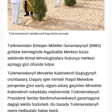
Türkmenistanyň raýatlarynyň bag ekýän pursady
Türkmenistan Birleşen Milletler Guramasynyň (BMG)
goldaw bermeginde Aşgabatda Merkezi Aziýa
sebitinde klimat tehnologiýalary boýunça merkezi
açmagy göz öňünde tutýar.
Türkmenistanyň Ministrler Kabinetiniň Başlygynyň
orunbasary, Daşary işler ministri Raşid Meredow
penşenbe güni sanly ulgam arkaly geçirilen Ministrler
Kabinetiniň nobatdaky mejlisininde Türkmenistanyň
Prezidenti Serdar Berdimuhamedowyň garamagyna
degişli teklibi hödürledi. Bu barada Türkmenistanyň
resmi metbugaty habar berdi.