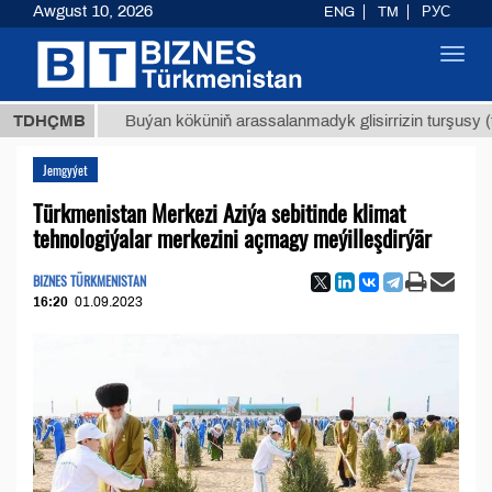
Awgust 10, 2026
ENG
TM
РУС
Toggl
navig
МТ
$12
TDHÇMB
Buýan köküniň arassalanmadyk glisirrizin turşusy (t.)
Jemgyýet
Türkmenistan Merkezi Aziýa sebitinde klimat
tehnologiýalar merkezini açmagy meýilleşdirýär
BIZNES TÜRKMENISTAN
16:20
01.09.2023