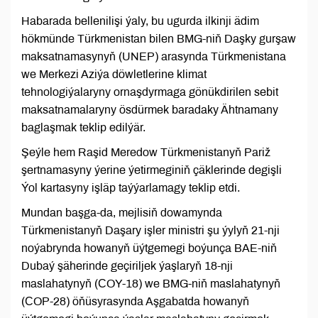
Habarada bellenilişi ýaly, bu ugurda ilkinji ädim
hökmünde Türkmenistan bilen BMG-niň Daşky gurşaw
maksatnamasynyň (UNEP) arasynda Türkmenistana
we Merkezi Aziýa döwletlerine klimat
tehnologiýalaryny ornaşdyrmaga gönükdirilen sebit
maksatnamalaryny ösdürmek baradaky Ähtnamany
baglaşmak teklip edilýär.
Şeýle hem Raşid Meredow Türkmenistanyň Pariž
şertnamasyny ýerine ýetirmeginiň çäklerinde degişli
Ýol kartasyny işläp taýýarlamagy teklip etdi.
Mundan başga-da, mejlisiň dowamynda
Türkmenistanyň Daşary işler ministri şu ýylyň 21-nji
noýabrynda howanyň üýtgemegi boýunça BAE-niň
Dubaý şäherinde geçiriljek ýaşlaryň 18-nji
maslahatynyň (СOY-18) we BMG-niň maslahatynyň
(СOP-28) öňüsyrasynda Aşgabatda howanyň