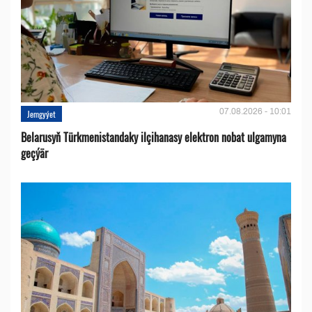
07.08.2026 - 10:01
Jemgyýet
Belarusyň Türkmenistandaky ilçihanasy elektron nobat ulgamyna
geçýär