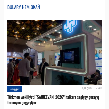
BULARY HEM OKAŇ
Şu gün - 12:49
Jemgyýet
Türkmen wekiliýeti “SANJEEVANI 2026” halkara saglygy goraýyş
forumyna çagyrylýar