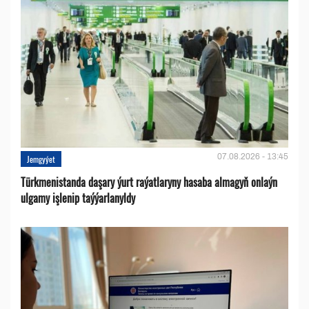
07.08.2026 - 13:45
Jemgyýet
Türkmenistanda daşary ýurt raýatlaryny hasaba almagyň onlaýn
ulgamy işlenip taýýarlanyldy