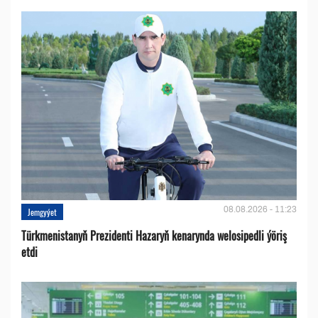
08.08.2026 - 11:23
Jemgyýet
Türkmenistanyň Prezidenti Hazaryň kenarynda welosipedli ýöriş
etdi