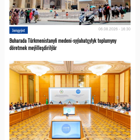
06.08.2026 - 16:30
Jemgyýet
Buharada Türkmenistanyň medeni-syýahatçylyk toplumyny
döretmek meýilleşdirilýär