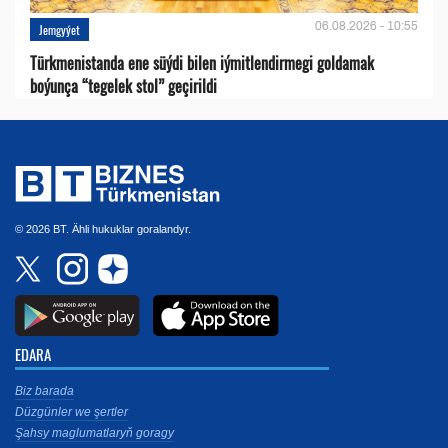
06.08.2026 - 10:55
Jemgyýet
Türkmenistanda ene süýdi bilen iýmitlendirmegi goldamak
boýunça “tegelek stol” geçirildi
© 2026 BT. Ähli hukuklar goralandyr.
EDARA
Biz barada
Düzgünler we şertler
Şahsy maglumatlaryň goragy