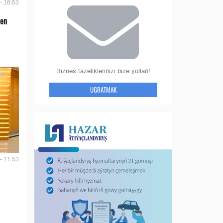
- 16:53
len
Biznes täzelikleriňizi bize ýollaň!
UGRATMAK
- 11:53