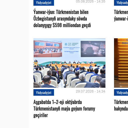
05.08.2026 - 14:35
Ykdysadyýet
Ykdysady
Ýanwar-iýun: Türkmenistan bilen
Türkmen
Özbegistanyň arasyndaky söwda
ýanwar-i
dolanyşygy $598 milliondan geçdi
29.07.2026 - 14:34
Ykdysadyýet
Ykdysady
Aşgabatda 1–2-nji oktýabrda
Türkmen
Türkmenistanyň maýa goýum forumy
hakynda
geçiriler