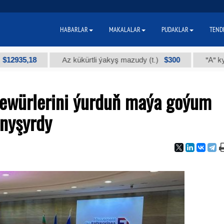
HABARLAR
MAKALALAR
PUDAKLAR
TEND
,18
$300
Az kükürtli ýakyş mazudy (t.)
"А" kysymly t
şewürlerini ýurduň maýa goýum
anyşyrdy