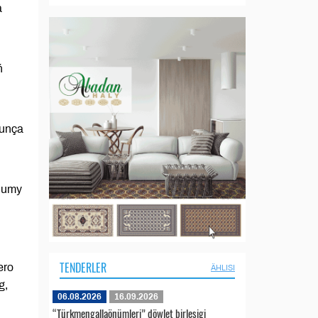
a
ň
ýunça
plumy
TENDERLER
ero
ÄHLISI
g,
06.08.2026
16.09.2026
“Türkmengallaönümleri” döwlet birleşigi