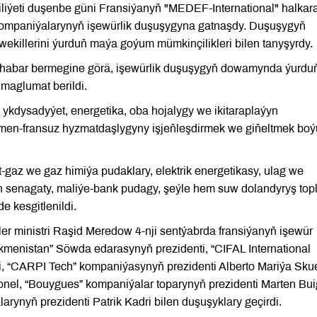
iýeti duşenbe güni Fransiýanyň "MEDEF-International" halkar
kompaniýalarynyň işewürlik duşuşygyna gatnaşdy. Duşuşygyň
ekillerini ýurduň maýa goýum mümkinçilikleri bilen tanyşyrdy.
 habar bermegine görä, işewürlik duşuşygyň dowamynda ýurdu
maglumat berildi.
ykdysadyýet, energetika, oba hojalygy we ikitaraplaýyn
kmen-fransuz hyzmatdaşlygyny işjeňleşdirmek we giňeltmek bo
gaz we gaz himiýa pudaklary, elektrik energetikasy, ulag we
 senagaty, maliýe-bank pudagy, şeýle hem suw dolandyryş to
e kesgitlenildi.
er ministri Raşid Meredow 4-nji sentýabrda fransiýanyň işewür
ürkmenistan” Söwda edarasynyň prezidenti, “CIFAL International
i, “CARPI Tech” kompaniýasynyň prezidenti Alberto Mariýa Sku
nel, “Bouygues” kompaniýalar toparynyň prezidenti Marten Bui
arynyň prezidenti Patrik Kadri bilen duşuşyklary geçirdi.