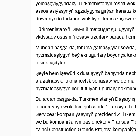
ýolbaşçylygyndaky Türkmenistanyň resmi wekil
assosiasiýasynyň agzalygyna girýän fransuz 
dowamynda türkmen wekiliýeti fransuz işewür w
Türkmenistanyň DIM-niň metbugat gullugynyň
ykdysady ösüşiniň esasy ugurlary barada hem 
Mundan başga-da, foruma gatnaşyjylar söwda, 
hyzmatdaşlygyň beýleki ugurlary boýunça tür
pikir alyşdylar.
Şeýle hem işewürlik duşuşygyň barşynda nebit-
aragatnaşyk, lukmançylyk senagaty we derman
hyzmatdaşlygyň ileri tutulýan ugurlary hökmünd
Bulardan başga-da, Türkmenistanyň Daşary işl
toparlarynyň wekilleri, şol sanda “Fransiýa-T
Services” kompaniýasynyň prezidenti Žill Rem
we bu kompaniýanyň baş direktory Fransua Tro
“Vinci Construction Grands Projets” kompaniýal