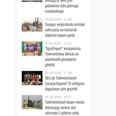
ýolbaşçysy bilen göni
gatnawlary ýola goýmagy
maslahatlaşdy
05.08.2026 - 11:09
Daşoguz welaýatynda ammiak
selitrasyny we karbamid
öndürýän toplum gurlar
05.08.2026 - 11:02
“AgroEksport” kompaniýasy
Türkmenistana iberýän un
önümleriniň görnüşlerini
giňeltdi
04.08.2026 - 17:38
ABŞ-da Türkmenistanyň
Garaşsyzlygynyň 35 ýyllygyna
bagyşlanan çäre geçirildi
04.08.2026 - 16:57
Türkmenistanyň daşary söwda
dolanyşygy ýanwar-iýul
aýlarynda 9 göterim artdy