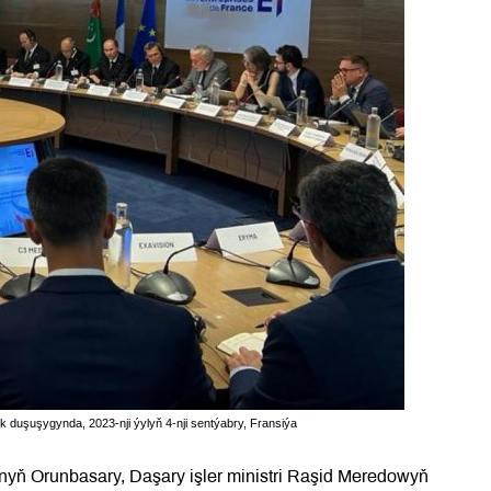
k duşuşygynda, 2023-nji ýylyň 4-nji sentýabry, Fransiýa
ynyň Orunbasary, Daşary işler ministri Raşid Meredowyň