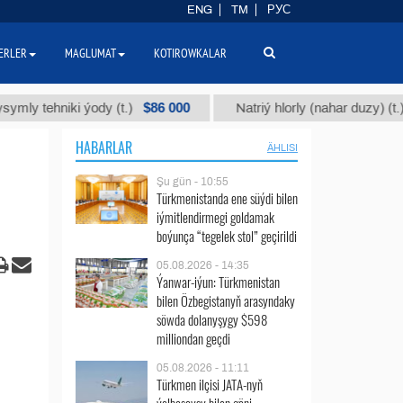
ENG
TM
РУС
ERLER
MAGLUMAT
KOTIROWKALAR
$86 000
$40
ehniki ýody (t.)
Natriý hlorly (nahar duzy) (t.)
HABARLAR
ÄHLISI
Şu gün - 10:55
Türkmenistanda ene süýdi bilen
iýmitlendirmegi goldamak
boýunça “tegelek stol” geçirildi
05.08.2026 - 14:35
Ýanwar-iýun: Türkmenistan
bilen Özbegistanyň arasyndaky
söwda dolanyşygy $598
milliondan geçdi
05.08.2026 - 11:11
Türkmen ilçisi JATA-nyň