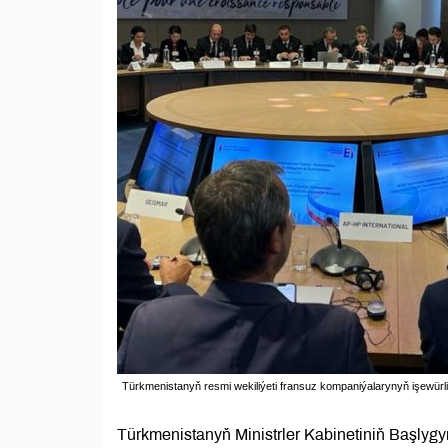
Türkmenistanyň resmi wekiliýeti fransuz kompaniýalarynyň işewürli
Türkmenistanyň Ministrler Kabinetiniň Başlyg