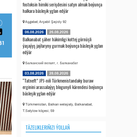
fostoksin himiki serişdesini satyn almak boýunça
halkara bäsleşik yglan edýär
Aşgabat, Arçabil Şaýoly 92
06.08.2026
26.08.2026
Balkanabat şäher häkimligi kottej görnüşli
ýaşaýyş jaýlaryny gurmak boýunça bäsleşik yglan
edýär
Балканский велаят, г. Балканабат
03.08.2026
28.08.2026
“Tatneft” JPJ-niň Türkmenistandaky buraw
erginini arassalaýyş blogunyň kärendesi boýunça
bäsleşik yglan edýär
Türkmenistan, Balkan welaýaty, Balkanabat,
T.Satylow köçesi, 59
TÄZELIKLERIŇIZI ÝOLLAŇ