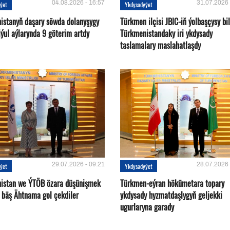
04.08.2026 - 16:57
31.07.2026 
ýet
Ykdysadyýet
istanyň daşary söwda dolanyşygy
Türkmen ilçisi JBIC-iň ýolbaşçysy bi
ýul aýlarynda 9 göterim artdy
Türkmenistandaky iri ykdysady
taslamalary maslahatlaşdy
29.07.2026 - 09:21
28.07.2026 
ýet
Ykdysadyýet
istan we ÝTÖB özara düşünişmek
Türkmen-eýran hökümetara topary
 bäş Ähtnama gol çekdiler
ykdysady hyzmatdaşlygyň geljekki
ugurlaryna garady