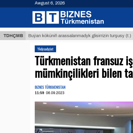
Awgust 6, 2026
$12935
TDHÇMB
Buýan köküniň arassalanmadyk glisirrizin turşusy (t.)
Ykdysadyýet
Türkmenistan fransuz i
mümkinçilikleri bilen t
BIZNES TÜRKMENISTAN
11:59
06.09.2023