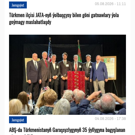
05.08.2026 - 11:11
Jemgyýet
Türkmen ilçisi JATA-nyň ýolbaşçysy bilen göni gatnawlary ýola
goýmagy maslahatlaşdy
04.08.2026 - 17:38
Jemgyýet
ABŞ-da Türkmenistanyň Garaşsyzlygynyň 35 ýyllygyna bagyşlanan