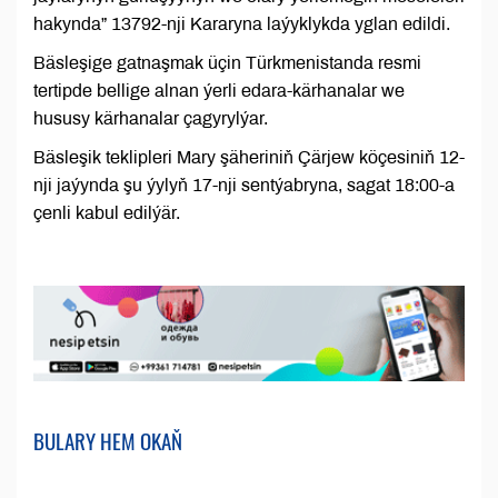
hakynda” 13792-nji Kararyna laýyklykda yglan edildi.
Bäsleşige gatnaşmak üçin Türkmenistanda resmi
tertipde bellige alnan ýerli edara-kärhanalar we
hususy kärhanalar çagyrylýar.
Bäsleşik teklipleri Mary şäheriniň Çärjew köçesiniň 12-
nji jaýynda şu ýylyň 17-nji sentýabryna, sagat 18:00-a
çenli kabul edilýär.
BULARY HEM OKAŇ