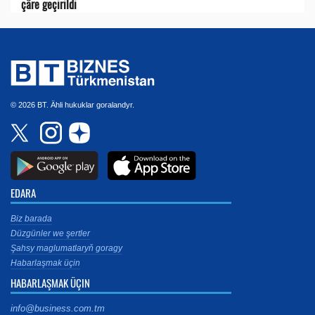
çäre geçirildi
© 2026 BT. Ähli hukuklar goralandyr.
EDARA
Biz barada
Düzgünler we şertler
Şahsy maglumatlaryň goragy
Habarlaşmak üçin
HABARLAŞMAK ÜÇIN
info@business.com.tm