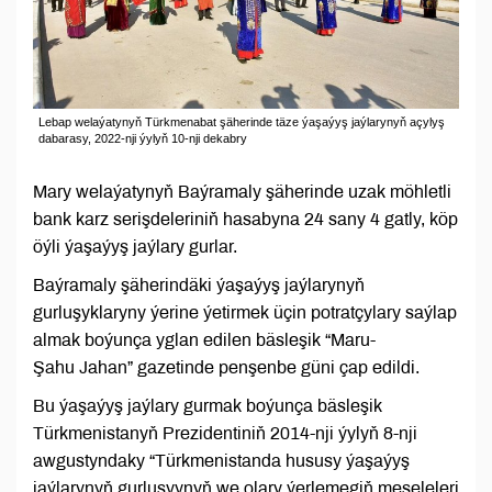
Lebap welaýatynyň Türkmenabat şäherinde täze ýaşaýyş jaýlarynyň açylyş
dabarasy, 2022-nji ýylyň 10-nji dekabry
Mary welaýatynyň Baýramaly şäherinde uzak möhletli
bank karz serişdeleriniň hasabyna 24 sany 4 gatly, köp
öýli ýaşaýyş jaýlary gurlar.
Baýramaly şäherindäki ýaşaýyş jaýlarynyň
gurluşyklaryny ýerine ýetirmek üçin potratçylary saýlap
almak boýunça yglan edilen bäsleşik “Maru-
Şahu Jahan” gazetinde penşenbe güni çap edildi.
Bu ýaşaýyş jaýlary gurmak boýunça bäsleşik
Türkmenistanyň Prezidentiniň 2014-nji ýylyň 8-nji
awgustyndaky “Türkmenistanda hususy ýaşaýyş
jaýlarynyň gurluşyynyň we olary ýerlemegiň meseleleri