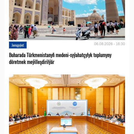
06.08.2026 - 16:30
Jemgyýet
Buharada Türkmenistanyň medeni-syýahatçylyk toplumyny
döretmek meýilleşdirilýär