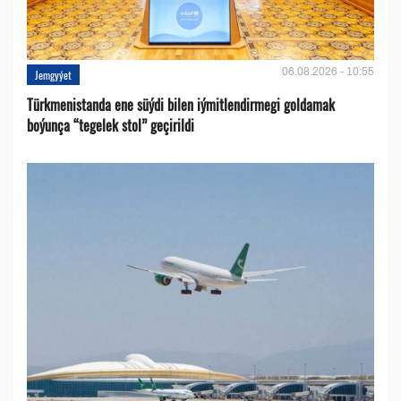
06.08.2026 - 10:55
Jemgyýet
Türkmenistanda ene süýdi bilen iýmitlendirmegi goldamak
boýunça “tegelek stol” geçirildi