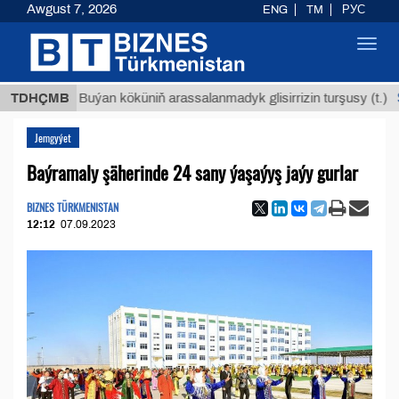
Awgust 7, 2026
ENG
TM
РУС
Toggl
navig
$12935
TDHÇMB
Buýan köküniň arassalanmadyk glisirrizin turşusy (t.)
Jemgyýet
Baýramaly şäherinde 24 sany ýaşaýyş jaýy gurlar
BIZNES TÜRKMENISTAN
12:12
07.09.2023