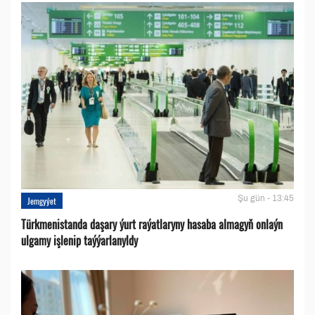
Şu gün - 13:45
Jemgyýet
Türkmenistanda daşary ýurt raýatlaryny hasaba almagyň onlaýn
ulgamy işlenip taýýarlanyldy