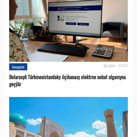
Şu gün - 10:01
Jemgyýet
Belarusyň Türkmenistandaky ilçihanasy elektron nobat ulgamyna
geçýär